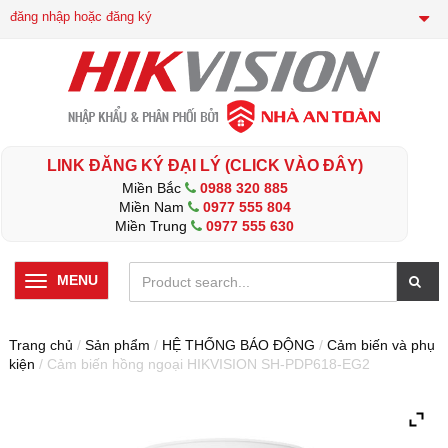
đăng nhập hoặc đăng ký
LINK ĐĂNG KÝ ĐẠI LÝ (CLICK VÀO ĐÂY)
Miền Bắc
0988 320 885
Miền Nam
0977 555 804
Miền Trung
0977 555 630
MENU
Trang chủ
/
Sản phẩm
/
HỆ THỐNG BÁO ĐỘNG
/
Cảm biến và phụ
kiện
/ Cảm biến hồng ngoại HIKVISION SH-PDP618-EG2