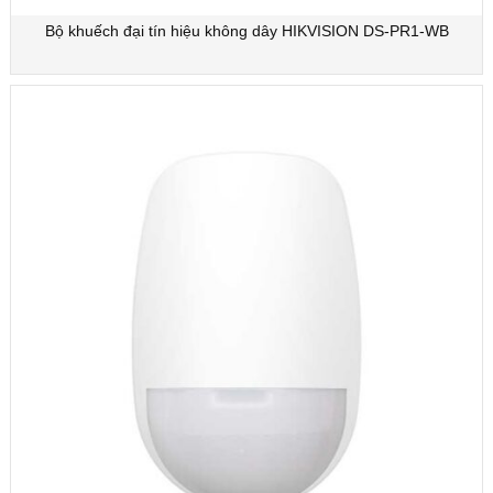
Bộ khuếch đại tín hiệu không dây HIKVISION DS-PR1-WB