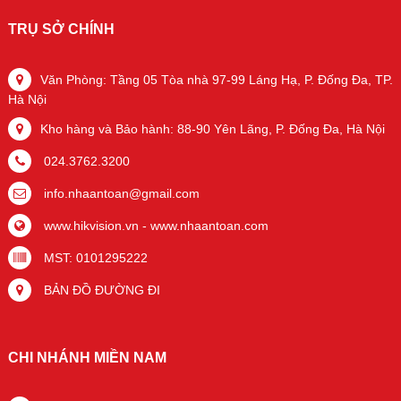
TRỤ SỞ CHÍNH
Văn Phòng: Tầng 05 Tòa nhà 97-99 Láng Hạ, P. Đống Đa, TP.
Hà Nội
Kho hàng và Bảo hành: 88-90 Yên Lãng, P. Đống Đa, Hà Nội
024.3762.3200
info.nhaantoan@gmail.com
www.hikvision.vn
-
www.nhaantoan.com
MST: 0101295222
BẢN ĐỒ ĐƯỜNG ĐI
CHI NHÁNH MIỀN NAM