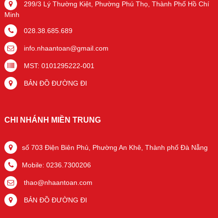
299/3 Lý Thường Kiệt, Phường Phú Thọ, Thành Phố Hồ Chí
Minh
028.38.685.689
info.nhaantoan@gmail.com
MST: 0101295222-001
BẢN ĐỒ ĐƯỜNG ĐI
CHI NHÁNH MIỀN TRUNG
số 703 Điện Biên Phủ, Phường An Khê, Thành phố Đà Nẵng
Mobile: 0236.7300206
thao@nhaantoan.com
BẢN ĐỒ ĐƯỜNG ĐI