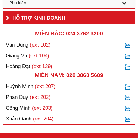
Phụ kiện
HỖ TRỢ KINH DOANH
MIỀN BẮC: 024 3762 3200
Văn Dũng
(ext 102)
Giang Vũ
(ext 104)
Hoàng Đạt
(ext 129)
MIỀN NAM: 028 3868 5689
Huỳnh Minh
(ext 207)
Phan Duy
(ext 202)
Công Minh
(ext 203)
Xuân Oanh
(ext 204)