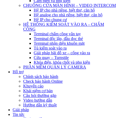
Cảm biến và phụ kiện
CHUÔNG CỬA MÀN HÌNH – VIDEO INTERCOM
Hệ IP cho nhà riêng, biệt thự, căn hộ
Hệ analog cho nhà riêng, biệt thự, căn hộ
Hệ IP cho chung cư
HỆ THỐNG KIỂM SOÁT VÀO RA – CHẤM
CÔNG
Terminal chấm công vân tay
Terminal độc lập, đầu đọc thẻ
Terminal nhận diện khuôn mặt
Tủ kiểm soát vào ra
Giải pháp bãi đỗ xe – cổng vào ra
Cửa quay – Turnstile
Khóa điện, khóa chốt và phụ kiện
PHẦN MỀM QUẢN LÝ CAMERA
Hỗ trợ
Chính sách bảo hành
Check bảo hành Online
Khuyến cáo
Khái niệm cơ bản
Câu hỏi thường gặp
Video hướng dẫn
Hướng dẫn kỹ thuật
Giải pháp
Tin tức