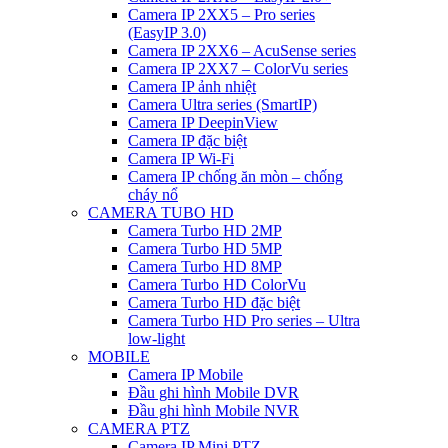
Camera IP 2XX5 – Pro series
(EasyIP 3.0)
Camera IP 2XX6 – AcuSense series
Camera IP 2XX7 – ColorVu series
Camera IP ảnh nhiệt
Camera Ultra series (SmartIP)
Camera IP DeepinView
Camera IP đặc biệt
Camera IP Wi-Fi
Camera IP chống ăn mòn – chống
cháy nổ
CAMERA TUBO HD
Camera Turbo HD 2MP
Camera Turbo HD 5MP
Camera Turbo HD 8MP
Camera Turbo HD ColorVu
Camera Turbo HD đặc biệt
Camera Turbo HD Pro series – Ultra
low-light
MOBILE
Camera IP Mobile
Đầu ghi hình Mobile DVR
Đầu ghi hình Mobile NVR
CAMERA PTZ
Camera IP Mini PTZ