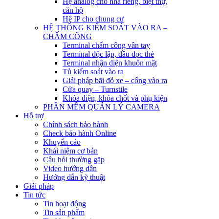
Hệ analog cho nhà riêng, biệt thự,
căn hộ
Hệ IP cho chung cư
HỆ THỐNG KIỂM SOÁT VÀO RA –
CHẤM CÔNG
Terminal chấm công vân tay
Terminal độc lập, đầu đọc thẻ
Terminal nhận diện khuôn mặt
Tủ kiểm soát vào ra
Giải pháp bãi đỗ xe – cổng vào ra
Cửa quay – Turnstile
Khóa điện, khóa chốt và phụ kiện
PHẦN MỀM QUẢN LÝ CAMERA
Hỗ trợ
Chính sách bảo hành
Check bảo hành Online
Khuyến cáo
Khái niệm cơ bản
Câu hỏi thường gặp
Video hướng dẫn
Hướng dẫn kỹ thuật
Giải pháp
Tin tức
Tin hoạt động
Tin sản phẩm