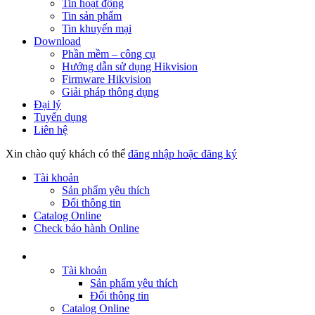
Tin hoạt động
Tin sản phẩm
Tin khuyến mại
Download
Phần mềm – công cụ
Hướng dẫn sử dụng Hikvision
Firmware Hikvision
Giải pháp thông dụng
Đại lý
Tuyển dụng
Liên hệ
Xin chào quý khách có thể
đăng nhập hoặc đăng ký
Tài khoản
Sản phẩm yêu thích
Đổi thông tin
Catalog Online
Check bảo hành Online
Tài khoản
Sản phẩm yêu thích
Đổi thông tin
Catalog Online