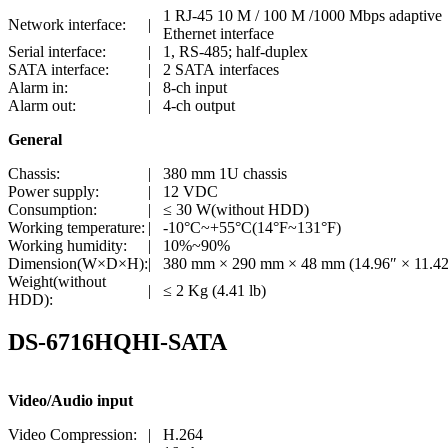
1 RJ-45 10 M / 100 M /1000 Mbps adaptive
Network interface:
|
Ethernet interface
Serial interface:
|
1, RS-485; half-duplex
SATA interface:
|
2 SATA interfaces
Alarm in:
|
8-ch input
Alarm out:
|
4-ch output
General
Chassis:
|
380 mm 1U chassis
Power supply:
|
12 VDC
Consumption:
|
≤ 30 W(without HDD)
Working temperature:
|
-10°C~+55°C(14°F~131°F)
Working humidity:
|
10%~90%
Dimension(W×D×H):
|
380 mm × 290 mm × 48 mm (14.96″ × 11.42
Weight(without
|
≤ 2 Kg (4.41 lb)
HDD):
DS-6716HQHI-SATA
Video/Audio input
Video Compression:
|
H.264