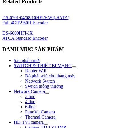
Related Products
DS-6701/04/08/16HFI/HWI(-SATA)
Full 4CIF/960H Encoder
DS-6600HFI-JX
ATCA Standard Encoder
DANH MỤC SẢN PHẨM
Sản phẩm mới
SWITCH & THIẾT BỊ MẠNG
Router Wifi
Bộ phát wifi cho thang máy
Network Switch
Switch thông thường
Network Camera
2 line
4 line
6-line
PanoVu Camera
Thermal Camera
HD-TVI camera
Camera HD TVI 1MP