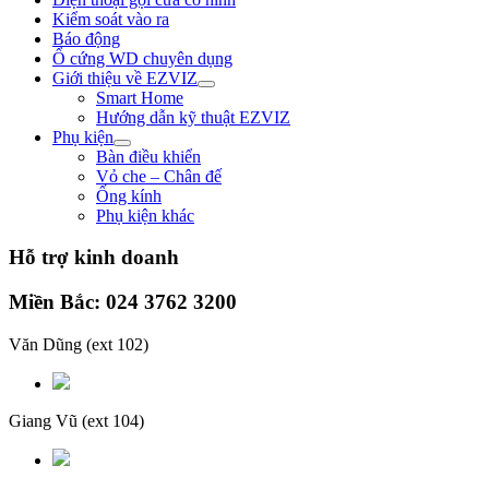
Kiểm soát vào ra
Báo động
Ổ cứng WD chuyên dụng
Giới thiệu về EZVIZ
Smart Home
Hướng dẫn kỹ thuật EZVIZ
Phụ kiện
Bàn điều khiển
Vỏ che – Chân đế
Ống kính
Phụ kiện khác
Hỗ trợ kinh doanh
Miền Bắc: 024 3762 3200
Văn Dũng
(ext 102)
Giang Vũ
(ext 104)