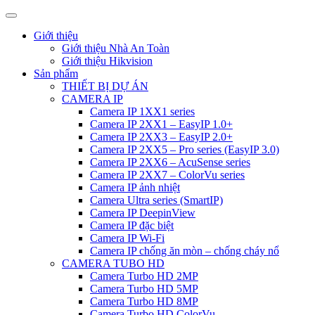
Giới thiệu
Giới thiệu Nhà An Toàn
Giới thiệu Hikvision
Sản phẩm
THIẾT BỊ DỰ ÁN
CAMERA IP
Camera IP 1XX1 series
Camera IP 2XX1 – EasyIP 1.0+
Camera IP 2XX3 – EasyIP 2.0+
Camera IP 2XX5 – Pro series (EasyIP 3.0)
Camera IP 2XX6 – AcuSense series
Camera IP 2XX7 – ColorVu series
Camera IP ảnh nhiệt
Camera Ultra series (SmartIP)
Camera IP DeepinView
Camera IP đặc biệt
Camera IP Wi-Fi
Camera IP chống ăn mòn – chống cháy nổ
CAMERA TUBO HD
Camera Turbo HD 2MP
Camera Turbo HD 5MP
Camera Turbo HD 8MP
Camera Turbo HD ColorVu