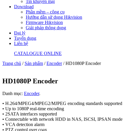
Tin khuyến mại
Download
Phần mềm – công cụ
Hướng dẫn sử dụng Hikvision
Firmware Hikvision
Giải pháp thông dụng
Đại lý
Tuyển dụng
Liên hệ
CATALOGUE ONLINE
Trang chủ
/
Sản phẩm
/
Encoder
/ HD1080P Encoder
HD1080P Encoder
Danh mục:
Encoder
.
• H.264/MPEG4/MPEG2/MJPEG encoding standards supported
• Up to 1080P real-time encoding
• 2SATA interfaces supported
• Connectable with network HDD in NAS, ISCSI, IPSAN mode
• VCA detection alarm
• PTZ control over coax