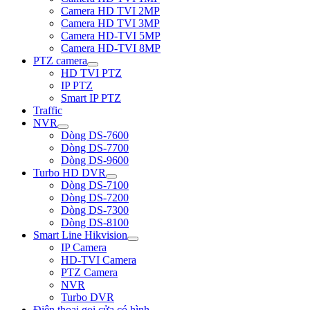
Camera HD TVI 2MP
Camera HD TVI 3MP
Camera HD-TVI 5MP
Camera HD-TVI 8MP
PTZ camera
HD TVI PTZ
IP PTZ
Smart IP PTZ
Traffic
NVR
Dòng DS-7600
Dòng DS-7700
Dòng DS-9600
Turbo HD DVR
Dòng DS-7100
Dòng DS-7200
Dòng DS-7300
Dòng DS-8100
Smart Line Hikvision
IP Camera
HD-TVI Camera
PTZ Camera
NVR
Turbo DVR
Điện thoại gọi cửa có hình