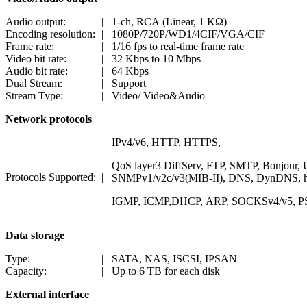
Audio output:
|
1-ch, RCA (Linear, 1 KΩ)
Encoding resolution:
|
1080P/720P/WD1/4CIF/VGA/CIF
Frame rate:
|
1/16 fps to real-time frame rate
Video bit rate:
|
32 Kbps to 10 Mbps
Audio bit rate:
|
64 Kbps
Dual Stream:
|
Support
Stream Type:
|
Video/ Video&Audio
Network protocols
IPv4/v6, HTTP, HTTPS,
QoS layer3 DiffServ, FTP, SMTP, Bonjour
Protocols Supported:
|
SNMPv1/v2c/v3(MIB-II), DNS, DynDNS, 
IGMP, ICMP,DHCP, ARP, SOCKSv4/v5, PSI
Data storage
Type:
|
SATA, NAS, ISCSI, IPSAN
Capacity:
|
Up to 6 TB for each disk
External interface