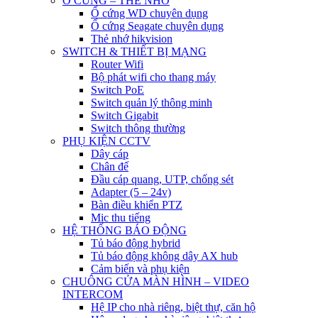
Ổ CỨNG – THẺ NHỚ
Ổ cứng WD chuyên dụng
Ổ cứng Seagate chuyên dụng
Thẻ nhớ hikvision
SWITCH & THIẾT BỊ MẠNG
Router Wifi
Bộ phát wifi cho thang máy
Switch PoE
Switch quản lý thông minh
Switch Gigabit
Switch thông thường
PHỤ KIỆN CCTV
Dây cáp
Chân đế
Đầu cáp quang, UTP, chống sét
Adapter (5 – 24v)
Bàn điều khiển PTZ
Mic thu tiếng
HỆ THỐNG BÁO ĐỘNG
Tủ báo động hybrid
Tủ báo động không dây AX hub
Cảm biến và phụ kiện
CHUÔNG CỬA MÀN HÌNH – VIDEO
INTERCOM
Hệ IP cho nhà riêng, biệt thự, căn hộ