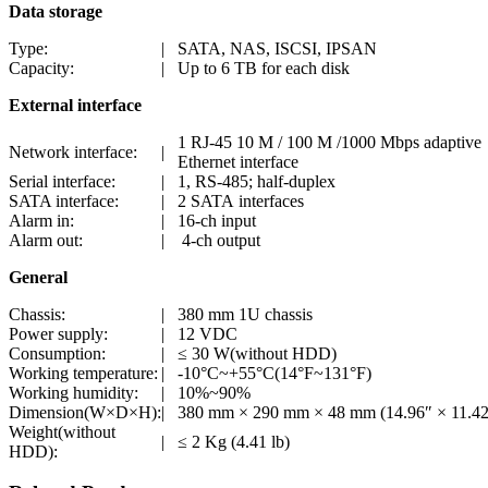
Data storage
Type:
|
SATA, NAS, ISCSI, IPSAN
Capacity:
|
Up to 6 TB for each disk
External interface
1 RJ-45 10 M / 100 M /1000 Mbps adaptive
Network interface:
|
Ethernet interface
Serial interface:
|
1, RS-485; half-duplex
SATA interface:
|
2 SATA interfaces
Alarm in:
|
16-ch input
Alarm out:
|
4-ch output
General
Chassis:
|
380 mm 1U chassis
Power supply:
|
12 VDC
Consumption:
|
≤ 30 W(without HDD)
Working temperature:
|
-10°C~+55°C(14°F~131°F)
Working humidity:
|
10%~90%
Dimension(W×D×H):
|
380 mm × 290 mm × 48 mm (14.96″ × 11.42
Weight(without
|
≤ 2 Kg (4.41 lb)
HDD):