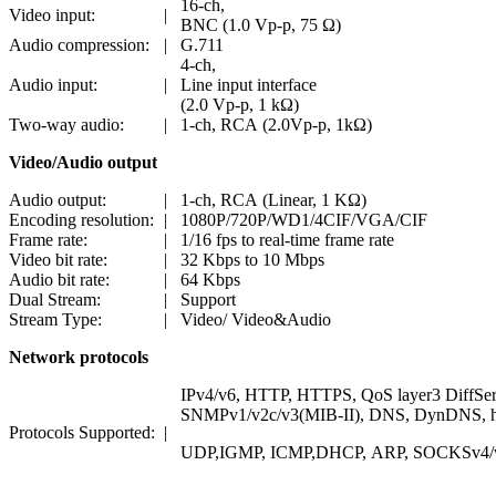
16-ch,
Video input:
|
BNC (1.0 Vp-p, 75 Ω)
Audio compression:
|
G.711
4-ch,
Audio input:
|
Line input interface
(2.0 Vp-p, 1 kΩ)
Two-way audio:
|
1-ch, RCA (2.0Vp-p, 1kΩ)
Video/Audio output
Audio output:
|
1-ch, RCA (Linear, 1 KΩ)
Encoding resolution:
|
1080P/720P/WD1/4CIF/VGA/CIF
Frame rate:
|
1/16 fps to real-time frame rate
Video bit rate:
|
32 Kbps to 10 Mbps
Audio bit rate:
|
64 Kbps
Dual Stream:
|
Support
Stream Type:
|
Video/ Video&Audio
Network protocols
IPv4/v6, HTTP, HTTPS, QoS layer3 DiffSe
SNMPv1/v2c/v3(MIB-II), DNS, DynDNS, 
Protocols Supported:
|
UDP,IGMP, ICMP,DHCP, ARP, SOCKSv4/v5,