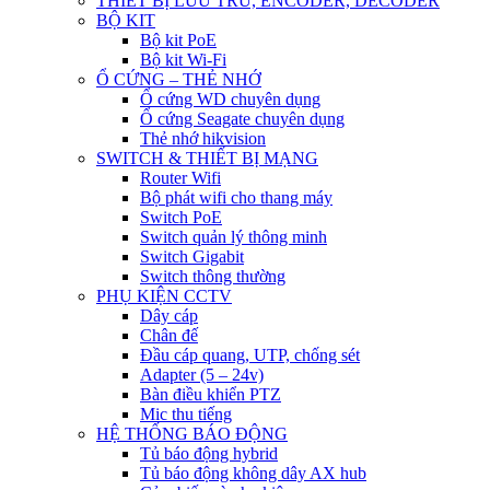
THIẾT BỊ LƯU TRỮ, ENCODER, DECODER
BỘ KIT
Bộ kit PoE
Bộ kit Wi-Fi
Ổ CỨNG – THẺ NHỚ
Ổ cứng WD chuyên dụng
Ổ cứng Seagate chuyên dụng
Thẻ nhớ hikvision
SWITCH & THIẾT BỊ MẠNG
Router Wifi
Bộ phát wifi cho thang máy
Switch PoE
Switch quản lý thông minh
Switch Gigabit
Switch thông thường
PHỤ KIỆN CCTV
Dây cáp
Chân đế
Đầu cáp quang, UTP, chống sét
Adapter (5 – 24v)
Bàn điều khiển PTZ
Mic thu tiếng
HỆ THỐNG BÁO ĐỘNG
Tủ báo động hybrid
Tủ báo động không dây AX hub