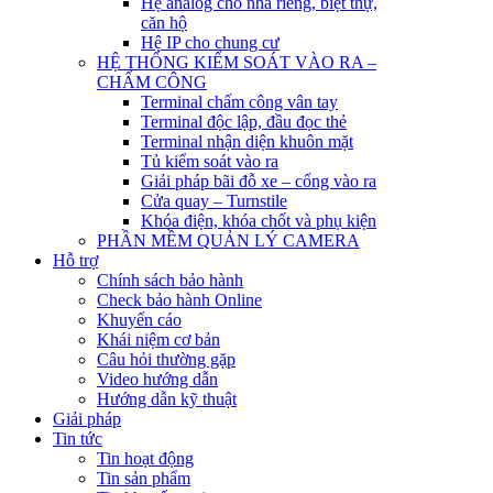
Hệ analog cho nhà riêng, biệt thự,
căn hộ
Hệ IP cho chung cư
HỆ THỐNG KIỂM SOÁT VÀO RA –
CHẤM CÔNG
Terminal chấm công vân tay
Terminal độc lập, đầu đọc thẻ
Terminal nhận diện khuôn mặt
Tủ kiểm soát vào ra
Giải pháp bãi đỗ xe – cổng vào ra
Cửa quay – Turnstile
Khóa điện, khóa chốt và phụ kiện
PHẦN MỀM QUẢN LÝ CAMERA
Hỗ trợ
Chính sách bảo hành
Check bảo hành Online
Khuyến cáo
Khái niệm cơ bản
Câu hỏi thường gặp
Video hướng dẫn
Hướng dẫn kỹ thuật
Giải pháp
Tin tức
Tin hoạt động
Tin sản phẩm