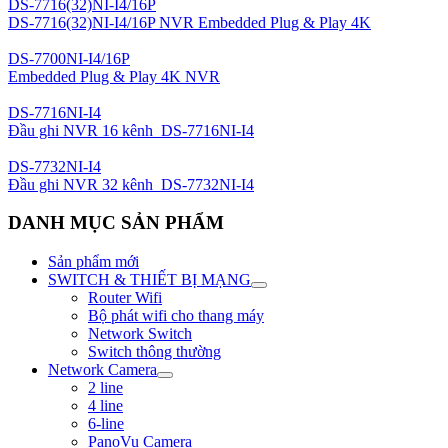
DS-7716(32)NI-I4/16P
DS-7716(32)NI-I4/16P NVR Embedded Plug & Play 4K
DS-7700NI-I4/16P
Embedded Plug & Play 4K NVR
DS-7716NI-I4
Đầu ghi NVR 16 kênh_DS-7716NI-I4
DS-7732NI-I4
Đầu ghi NVR 32 kênh_DS-7732NI-I4
DANH MỤC SẢN PHẨM
Sản phẩm mới
SWITCH & THIẾT BỊ MẠNG
Router Wifi
Bộ phát wifi cho thang máy
Network Switch
Switch thông thường
Network Camera
2 line
4 line
6-line
PanoVu Camera