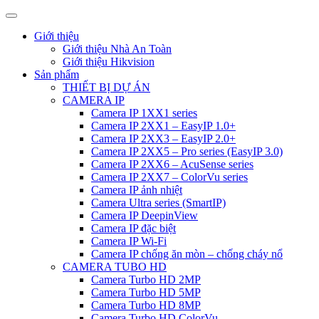
Giới thiệu
Giới thiệu Nhà An Toàn
Giới thiệu Hikvision
Sản phẩm
THIẾT BỊ DỰ ÁN
CAMERA IP
Camera IP 1XX1 series
Camera IP 2XX1 – EasyIP 1.0+
Camera IP 2XX3 – EasyIP 2.0+
Camera IP 2XX5 – Pro series (EasyIP 3.0)
Camera IP 2XX6 – AcuSense series
Camera IP 2XX7 – ColorVu series
Camera IP ảnh nhiệt
Camera Ultra series (SmartIP)
Camera IP DeepinView
Camera IP đặc biệt
Camera IP Wi-Fi
Camera IP chống ăn mòn – chống cháy nổ
CAMERA TUBO HD
Camera Turbo HD 2MP
Camera Turbo HD 5MP
Camera Turbo HD 8MP
Camera Turbo HD ColorVu