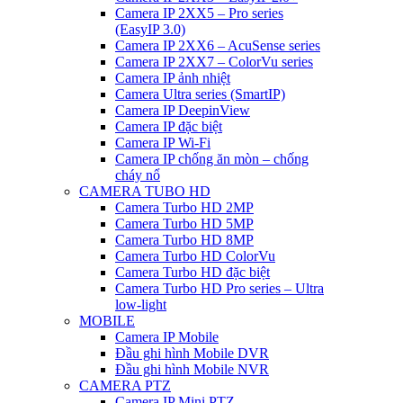
Camera IP 2XX5 – Pro series
(EasyIP 3.0)
Camera IP 2XX6 – AcuSense series
Camera IP 2XX7 – ColorVu series
Camera IP ảnh nhiệt
Camera Ultra series (SmartIP)
Camera IP DeepinView
Camera IP đặc biệt
Camera IP Wi-Fi
Camera IP chống ăn mòn – chống
cháy nổ
CAMERA TUBO HD
Camera Turbo HD 2MP
Camera Turbo HD 5MP
Camera Turbo HD 8MP
Camera Turbo HD ColorVu
Camera Turbo HD đặc biệt
Camera Turbo HD Pro series – Ultra
low-light
MOBILE
Camera IP Mobile
Đầu ghi hình Mobile DVR
Đầu ghi hình Mobile NVR
CAMERA PTZ
Camera IP Mini PTZ