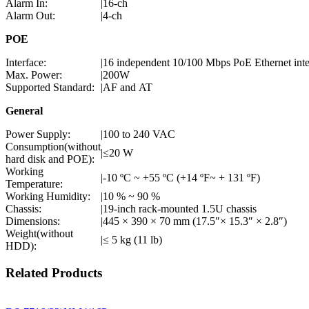
Alarm In:
|
16-ch
Alarm Out:
|
4-ch
POE
Interface:
|
16 independent 10/100 Mbps PoE Ethernet inte
Max. Power:
|
200W
Supported Standard:
|
AF and AT
General
Power Supply:
|
100 to 240 VAC
Consumption(without
|
≤20 W
hard disk and POE):
Working
|
-10 ºC ~ +55 ºC (+14 ºF~ + 131 ºF)
Temperature:
Working Humidity:
|
10 % ~ 90 %
Chassis:
|
19-inch rack-mounted 1.5U chassis
Dimensions:
|
445 × 390 × 70 mm (17.5″× 15.3″ × 2.8″)
Weight(without
|
≤ 5 kg (11 lb)
HDD):
Related Products