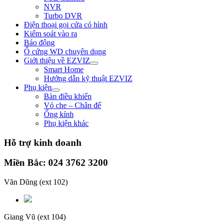
NVR
Turbo DVR
Điện thoại gọi cửa có hình
Kiểm soát vào ra
Báo động
Ổ cứng WD chuyên dụng
Giới thiệu về EZVIZ
Smart Home
Hướng dẫn kỹ thuật EZVIZ
Phụ kiện
Bàn điều khiển
Vỏ che – Chân đế
Ống kính
Phụ kiện khác
Hỗ trợ kinh doanh
Miền Bắc: 024 3762 3200
Văn Dũng
(ext 102)
Giang Vũ
(ext 104)