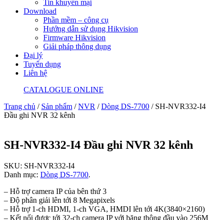
Tin khuyến mại
Download
Phần mềm – công cụ
Hướng dẫn sử dụng Hikvision
Firmware Hikvision
Giải pháp thông dụng
Đại lý
Tuyển dụng
Liên hệ
CATALOGUE ONLINE
Trang chủ
/
Sản phẩm
/
NVR
/
Dòng DS-7700
/ SH-NVR332-I4
Đầu ghi NVR 32 kênh
SH-NVR332-I4 Đầu ghi NVR 32 kênh
SKU:
SH-NVR332-I4
Danh mục:
Dòng DS-7700
.
– Hỗ trợ camera IP của bên thứ 3
– Độ phân giải lên tới 8 Megapixels
– Hỗ trợ 1-ch HDMI, 1-ch VGA, HMDI lên tới 4K(3840×2160)
– Kết nối được tới 32-ch camera IP với băng thông đầu vào 256M