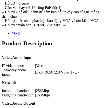
– Hỗ trợ 4 ổ cứng
– Cắm và chạy với 16 cổng PoE độc lập
– Hỗ trợ 2 hệ điều hành để đảm bảo độ tin cậy cao của hệ thống
đang chạy
– Hỗ trợ khác nhau phát hiện báo động VCA và tìm kiếm VCA
– Hỗ trợ chuẩn nén H.265/H.264/MPEG4
Mô tả
Product Description
Video/Audio Input
IP video input:
|
32-ch
Two-way audio
|
1-ch, RCA (2.0 Vp-p, 1kΩ)
input:
Network
Incoming bandwidth:
|
256Mbps
Outgoing bandwidth:
|
160Mbps
Video/Audio Output