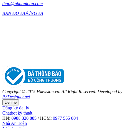
thao@nhaantoan.com
BẢN ĐỒ ĐƯỜNG ĐI
Copyright © 2015 Hikvision.vn. All Right Reserved. Developed by
PSDesigner.net
Liên hệ
Đăng ký đại lý
Chatbot kỹ thuật
HN:
0988 320 885
/ HCM:
0977 555 804
Nhà An Toàn