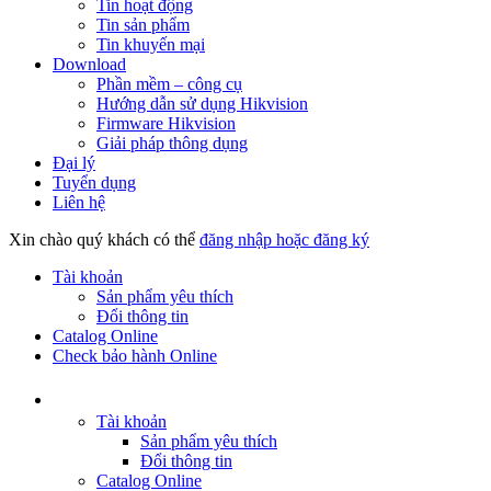
Tin hoạt động
Tin sản phẩm
Tin khuyến mại
Download
Phần mềm – công cụ
Hướng dẫn sử dụng Hikvision
Firmware Hikvision
Giải pháp thông dụng
Đại lý
Tuyển dụng
Liên hệ
Xin chào quý khách có thể
đăng nhập hoặc đăng ký
Tài khoản
Sản phẩm yêu thích
Đổi thông tin
Catalog Online
Check bảo hành Online
Tài khoản
Sản phẩm yêu thích
Đổi thông tin
Catalog Online