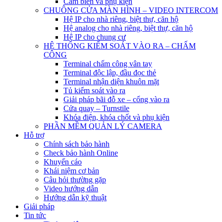
Cảm biến và phụ kiện
CHUÔNG CỬA MÀN HÌNH – VIDEO INTERCOM
Hệ IP cho nhà riêng, biệt thự, căn hộ
Hệ analog cho nhà riêng, biệt thự, căn hộ
Hệ IP cho chung cư
HỆ THỐNG KIỂM SOÁT VÀO RA – CHẤM
CÔNG
Terminal chấm công vân tay
Terminal độc lập, đầu đọc thẻ
Terminal nhận diện khuôn mặt
Tủ kiểm soát vào ra
Giải pháp bãi đỗ xe – cổng vào ra
Cửa quay – Turnstile
Khóa điện, khóa chốt và phụ kiện
PHẦN MỀM QUẢN LÝ CAMERA
Hỗ trợ
Chính sách bảo hành
Check bảo hành Online
Khuyến cáo
Khái niệm cơ bản
Câu hỏi thường gặp
Video hướng dẫn
Hướng dẫn kỹ thuật
Giải pháp
Tin tức