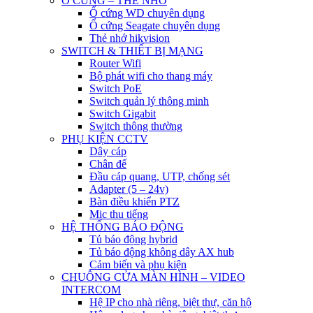
Ổ CỨNG – THẺ NHỚ
Ổ cứng WD chuyên dụng
Ổ cứng Seagate chuyên dụng
Thẻ nhớ hikvision
SWITCH & THIẾT BỊ MẠNG
Router Wifi
Bộ phát wifi cho thang máy
Switch PoE
Switch quản lý thông minh
Switch Gigabit
Switch thông thường
PHỤ KIỆN CCTV
Dây cáp
Chân đế
Đầu cáp quang, UTP, chống sét
Adapter (5 – 24v)
Bàn điều khiển PTZ
Mic thu tiếng
HỆ THỐNG BÁO ĐỘNG
Tủ báo động hybrid
Tủ báo động không dây AX hub
Cảm biến và phụ kiện
CHUÔNG CỬA MÀN HÌNH – VIDEO
INTERCOM
Hệ IP cho nhà riêng, biệt thự, căn hộ