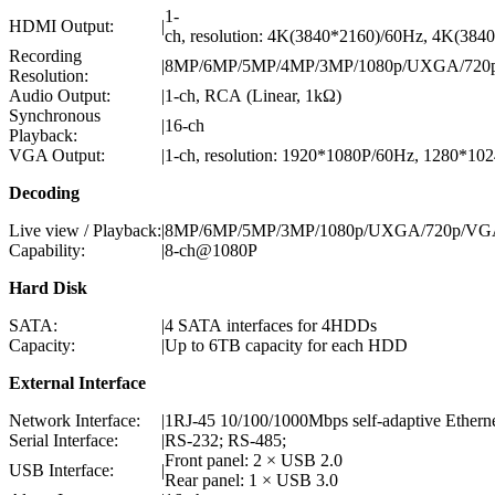
1-
HDMI Output:
|
ch, resolution: 4K(3840*2160)/60Hz, 4K(3
Recording
|
8MP/6MP/5MP/4MP/3MP/1080p/UXGA/720p
Resolution:
Audio Output:
|
1-ch, RCA (Linear, 1kΩ)
Synchronous
|
16-ch
Playback:
VGA Output:
|
1-ch, resolution: 1920*1080P/60Hz, 1280*1
Decoding
Live view / Playback:
|
8MP/6MP/5MP/3MP/1080p/UXGA/720p/VGA
Capability:
|
8-ch@1080P
Hard Disk
SATA:
|
4 SATA interfaces for 4HDDs
Capacity:
|
Up to 6TB capacity for each HDD
External Interface
Network Interface:
|
1RJ-45 10/100/1000Mbps self-adaptive Ethernet
Serial Interface:
|
RS-232; RS-485;
Front panel: 2 × USB 2.0
USB Interface:
|
Rear panel: 1 × USB 3.0