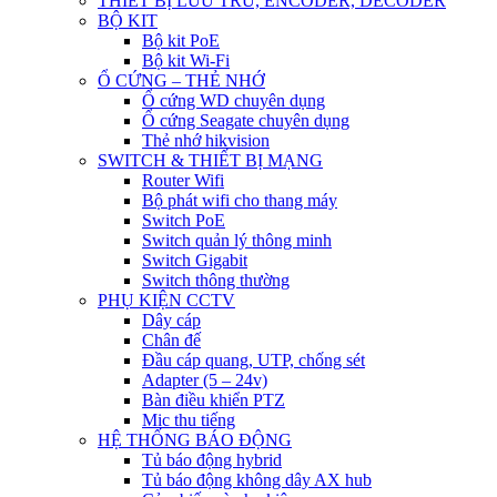
THIẾT BỊ LƯU TRỮ, ENCODER, DECODER
BỘ KIT
Bộ kit PoE
Bộ kit Wi-Fi
Ổ CỨNG – THẺ NHỚ
Ổ cứng WD chuyên dụng
Ổ cứng Seagate chuyên dụng
Thẻ nhớ hikvision
SWITCH & THIẾT BỊ MẠNG
Router Wifi
Bộ phát wifi cho thang máy
Switch PoE
Switch quản lý thông minh
Switch Gigabit
Switch thông thường
PHỤ KIỆN CCTV
Dây cáp
Chân đế
Đầu cáp quang, UTP, chống sét
Adapter (5 – 24v)
Bàn điều khiển PTZ
Mic thu tiếng
HỆ THỐNG BÁO ĐỘNG
Tủ báo động hybrid
Tủ báo động không dây AX hub