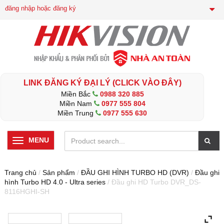
đăng nhập hoặc đăng ký
LINK ĐĂNG KÝ ĐẠI LÝ (CLICK VÀO ĐÂY)
Miền Bắc
0988 320 885
Miền Nam
0977 555 804
Miền Trung
0977 555 630
MENU
Trang chủ
/
Sản phẩm
/
ĐẦU GHI HÌNH TURBO HD (DVR)
/
Đầu ghi
hình Turbo HD 4.0 - Ultra series
/ Đầu ghi HD Turbo DVR_DS-
8116HGHI-SH