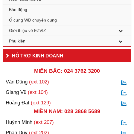
Báo động
Ổ cứng WD chuyên dụng
Giới thiệu về EZVIZ
Phụ kiện
HỖ TRỢ KINH DOANH
MIỀN BẮC: 024 3762 3200
Văn Dũng
(ext 102)
Giang Vũ
(ext 104)
Hoàng Đạt
(ext 129)
MIỀN NAM: 028 3868 5689
Huỳnh Minh
(ext 207)
Phan Duy
(ext 202)