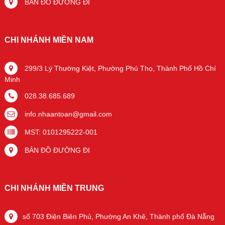
BẢN ĐỒ ĐƯỜNG ĐI
CHI NHÁNH MIỀN NAM
299/3 Lý Thường Kiệt, Phường Phú Thọ, Thành Phố Hồ Chí
Minh
028.38.685.689
info.nhaantoan@gmail.com
MST: 0101295222-001
BẢN ĐỒ ĐƯỜNG ĐI
CHI NHÁNH MIỀN TRUNG
số 703 Điện Biên Phủ, Phường An Khê, Thành phố Đà Nẵng