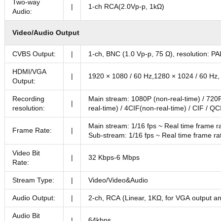
Two-way
|
1-ch RCA(2.0Vp-p, 1kΩ)
Audio:
Video/Audio Output
CVBS Output:
|
1-ch, BNC (1.0 Vp-p, 75 Ω), resolution: P
HDMI/VGA
|
1920 × 1080 / 60 Hz,1280 × 1024 / 60 Hz,
Output:
Recording
Main stream: 1080P (non-real-time) / 72
|
resolution:
real-time) / 4CIF(non-real-time) / CIF / Q
Main stream: 1/16 fps ~ Real time frame r
Frame Rate:
|
Sub-stream: 1/16 fps ~ Real time frame ra
Video Bit
|
32 Kbps-6 Mbps
Rate:
Stream Type:
|
Video/Video&Audio
Audio Output:
|
2-ch, RCA (Linear, 1KΩ, for VGA output a
Audio Bit
|
64kbps