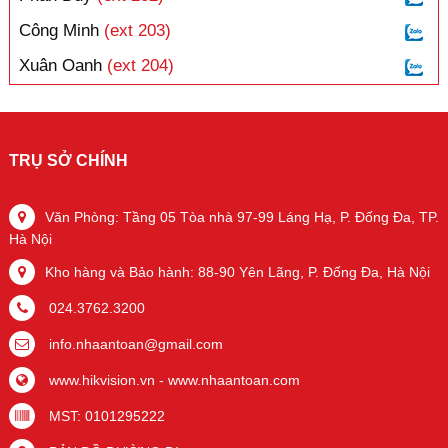
Công Minh
(ext 203)
Xuân Oanh
(ext 204)
TRỤ SỞ CHÍNH
Văn Phòng: Tầng 05 Tòa nhà 97-99 Láng Hạ, P. Đống Đa, TP.
Hà Nội
Kho hàng và Bảo hành: 88-90 Yên Lãng, P. Đống Đa, Hà Nội
024.3762.3200
info.nhaantoan@gmail.com
www.hikvision.vn
-
www.nhaantoan.com
MST: 0101295222