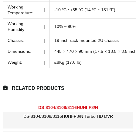
Working
|
-10 ºC ~+55 ºC (14 ºF ~ 131 ºF)
Temperature:
Working
|
10% ~ 90%
Humidity:
Chassis:
|
19-inch rack-mounted 2U chassis
Dimensions:
|
445 × 470 × 90 mm (17.5 × 18.5 × 3.5 inc
Weight:
|
≤8Kg (17.6 lb)
RELATED PRODUCTS
DS-8104/8108/8116HUHI-F8/N
DS-8104/8108/8116HUHI-F8/N Turbo HD DVR