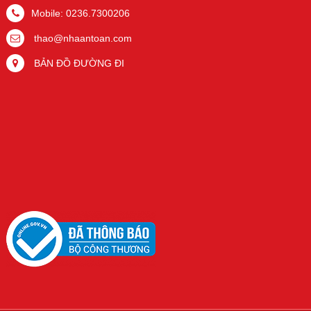
Mobile: 0236.7300206
thao@nhaantoan.com
BẢN ĐỒ ĐƯỜNG ĐI