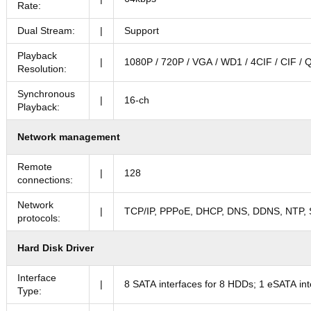
Rate:
Dual Stream:
|
Support
Playback
|
1080P / 720P / VGA / WD1 / 4CIF / CIF /
Resolution:
Synchronous
|
16-ch
Playback:
Network management
Remote
|
128
connections:
Network
|
TCP/IP, PPPoE, DHCP, DNS, DDNS, NTP,
protocols:
Hard Disk Driver
Interface
|
8 SATA interfaces for 8 HDDs; 1 eSATA int
Type: