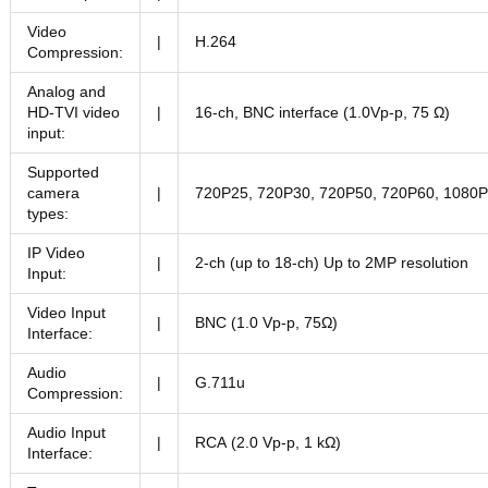
Video
|
H.264
Compression:
Analog and
HD-TVI video
|
16-ch, BNC interface (1.0Vp-p, 75 Ω)
input:
Supported
camera
|
720P25, 720P30, 720P50, 720P60, 1080
types:
IP Video
|
2-ch (up to 18-ch) Up to 2MP resolution
Input:
Video Input
|
BNC (1.0 Vp-p, 75Ω)
Interface:
Audio
|
G.711u
Compression:
Audio Input
|
RCA (2.0 Vp-p, 1 kΩ)
Interface: