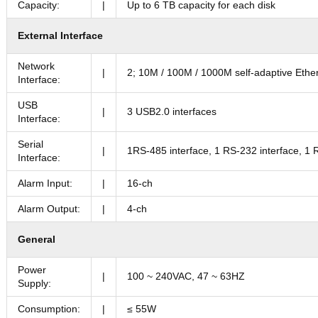
Capacity:
|
Up to 6 TB capacity for each disk
External Interface
Network
|
2; 10M / 100M / 1000M self-adaptive Ether
Interface:
USB
|
3 USB2.0 interfaces
Interface:
Serial
|
1RS-485 interface, 1 RS-232 interface, 1 
Interface:
Alarm Input:
|
16-ch
Alarm Output:
|
4-ch
General
Power
|
100 ~ 240VAC, 47 ~ 63HZ
Supply:
Consumption:
|
≤ 55W