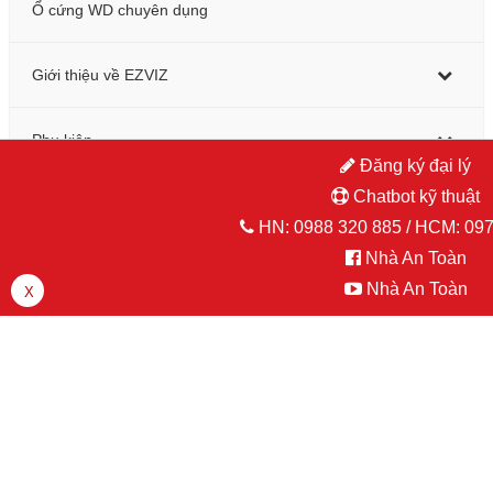
Ổ cứng WD chuyên dụng
Giới thiệu về EZVIZ
Phụ kiện
Đăng ký đại lý
Chatbot kỹ thuật
Hỗ trợ kinh doanh
HN:
0988 320 885
/ HCM:
097
Miền Bắc: 024 3762 3200
Nhà An Toàn
Văn Dũng
(ext 102)
Nhà An Toàn
X
Giang Vũ
(ext 104)
Hoàng Đạt
(ext 129)
Miền Nam: 028 3868 5689
Huỳnh Minh
(ext 207)
Phan Duy
(ext 202)
Công Minh
(ext 203)