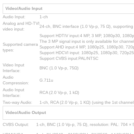
Video/Audio Input
Audio Input:
1-ch
Analog and HD-TVI
24-ch, BNC interface (1.0 Vp-p, 75 Ω), supporting
video input:
Support HDTIV input:4 MP, 3 MP, 1080p30, 1080
The 3 MP signal input is only available for channel
Supported camera
Support AHD input:4 MP, 1080p25, 1080p30, 720
types:
Support HDCVI input: 1080p25, 1080p30, 720p25
Support CVBS input:PAL/NTSC
Video Input
BNC (1.0 Vp-p, 75Ω)
Interface:
Audio
G.711u
Compression:
Audio Input
RCA (2.0 Vp-p, 1 kΩ)
Interface:
Two-way Audio:
1-ch, RCA (2.0 Vp-p, 1 KΩ) (using the 1st channel 
Video/Audio Output
CVBS Output:
1-ch, BNC (1.0 Vp-p, 75 Ω), resolution: PAL: 704 ×