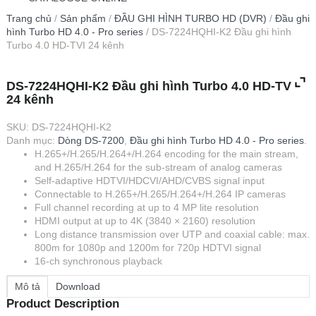
Trang chủ
/
Sản phẩm
/
ĐẦU GHI HÌNH TURBO HD (DVR)
/
Đầu ghi
hình Turbo HD 4.0 - Pro series
/ DS-7224HQHI-K2 Đầu ghi hình
Turbo 4.0 HD-TVI 24 kênh
DS-7224HQHI-K2 Đầu ghi hình Turbo 4.0 HD-TVI
24 kênh
SKU:
DS-7224HQHI-K2
Danh mục:
Dòng DS-7200
,
Đầu ghi hình Turbo HD 4.0 - Pro series
.
H.265+/H.265/H.264+/H.264 encoding for the main stream,
and H.265/H.264 for the sub-stream of analog cameras
Self-adaptive HDTVI/HDCVI/AHD/CVBS signal input
Connectable to H.265+/H.265/H.264+/H.264 IP cameras
Full channel recording at up to 4 MP lite resolution
HDMI output at up to 4K (3840 × 2160) resolution
Long distance transmission over UTP and coaxial cable: max.
800m for 1080p and 1200m for 720p HDTVI signal
16-ch synchronous playback
Mô tả
Download
Product Description