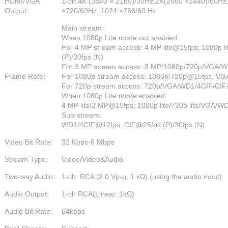
HDMI/VGA
1-ch,4K (3840 × 2160)/30Hz,2K(2560 ×1440)/60Hz
Output:
×720/60Hz, 1024 ×768/60 Hz
Main stream:
When 1080p Lite mode not enabled:
For 4 MP stream access: 4 MP lite@15fps; 1080p
(P)/30fps (N)
For 3 MP stream access: 3 MP/1080p/720p/VGA/
Frame Rate:
For 1080p stream access: 1080p/720p@15fps; VG
For 720p stream access: 720p/VGA/WD1/4CIF/CIF@
When 1080p Lite mode enabled:
4 MP lite/3 MP@15fps; 1080p lite/720p lite/VGA/W
Sub-stream:
WD1/4CIF@12fps; CIF@25fps (P)/30fps (N)
Video Bit Rate:
32 Kbps-6 Mbps
Stream Type:
Video/Video&Audio
Two-way Audio:
1-ch, RCA (2.0 Vp-p, 1 kΩ) (using the audio input)
Audio Output:
1-ch RCA(Linear, 1kΩ)
Audio Bit Rate:
64kbps