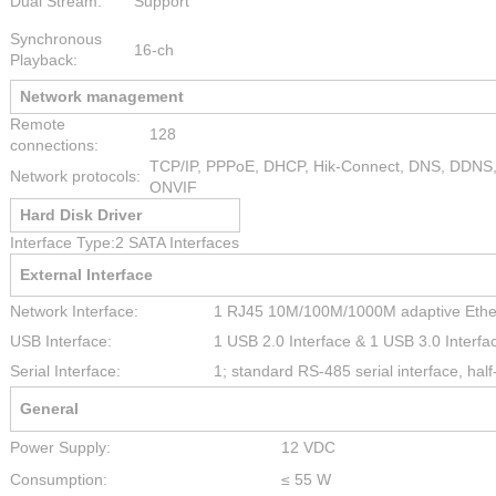
Dual Stream:
Support
Synchronous
16-ch
Playback:
Network management
Remote
128
connections:
TCP/IP, PPPoE, DHCP, Hik-Connect, DNS, DDNS
Network protocols:
ONVIF
Hard Disk Driver
Interface Type:
2 SATA Interfaces
External Interface
Network Interface:
1 RJ45 10M/100M/1000M adaptive Ether
USB Interface:
1 USB 2.0 Interface & 1 USB 3.0 Interfa
Serial Interface:
1; standard RS-485 serial interface, hal
General
Power Supply:
12 VDC
Consumption:
≤ 55 W