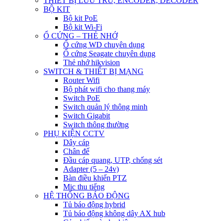
THIẾT BỊ LƯU TRỮ, ENCODER, DECODER
BỘ KIT
Bộ kit PoE
Bộ kit Wi-Fi
Ổ CỨNG – THẺ NHỚ
Ổ cứng WD chuyên dụng
Ổ cứng Seagate chuyên dụng
Thẻ nhớ hikvision
SWITCH & THIẾT BỊ MẠNG
Router Wifi
Bộ phát wifi cho thang máy
Switch PoE
Switch quản lý thông minh
Switch Gigabit
Switch thông thường
PHỤ KIỆN CCTV
Dây cáp
Chân đế
Đầu cáp quang, UTP, chống sét
Adapter (5 – 24v)
Bàn điều khiển PTZ
Mic thu tiếng
HỆ THỐNG BÁO ĐỘNG
Tủ báo động hybrid
Tủ báo động không dây AX hub