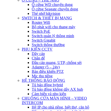
Ổ CỨNG – THẺ NHỚ
Ổ cứng WD chuyên dụng
Ổ cứng Seagate chuyên dụng
Thẻ nhớ hikvision
SWITCH & THIẾT BỊ MẠNG
Router Wifi
Bộ phát wifi cho thang máy
Switch PoE
Switch quản lý thông minh
Switch Gigabit
Switch thông thường
PHỤ KIỆN CCTV
Dây cáp
Chân đế
Đầu cáp quang, UTP, chống sét
Adapter (5 – 24v)
Bàn điều khiển PTZ
Mic thu tiếng
HỆ THỐNG BÁO ĐỘNG
Tủ báo động hybrid
Tủ báo động không dây AX hub
Cảm biến và phụ kiện
CHUÔNG CỬA MÀN HÌNH – VIDEO
INTERCOM
Hệ IP cho nhà riêng, biệt thự, căn hộ