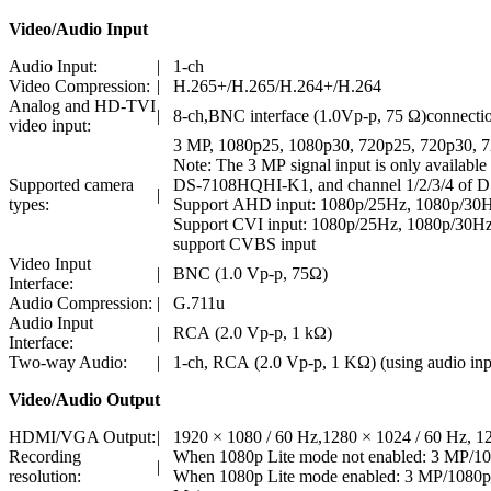
Video/Audio Input
Audio Input:
|
1-ch
Video Compression:
|
H.265+/H.265/H.264+/H.264
Analog and HD-TVI
|
8-ch,BNC interface (1.0Vp-p, 75 Ω)connecti
video input:
3 MP, 1080p25, 1080p30, 720p25, 720p30, 
Note: The 3 MP signal input is only availab
Supported camera
DS-7108HQHI-K1, and channel 1/2/3/4 of
|
types:
Support AHD input: 1080p/25Hz, 1080p/30
Support CVI input: 1080p/25Hz, 1080p/30H
support CVBS input
Video Input
|
BNC (1.0 Vp-p, 75Ω)
Interface:
Audio Compression:
|
G.711u
Audio Input
|
RCA (2.0 Vp-p, 1 kΩ)
Interface:
Two-way Audio:
|
1-ch, RCA (2.0 Vp-p, 1 KΩ) (using audio inp
Video/Audio Output
HDMI/VGA Output:
|
1920 × 1080 / 60 Hz,1280 × 1024 / 60 Hz, 12
Recording
When 1080p Lite mode not enabled: 3 MP
|
resolution:
When 1080p Lite mode enabled: 3 MP/1080