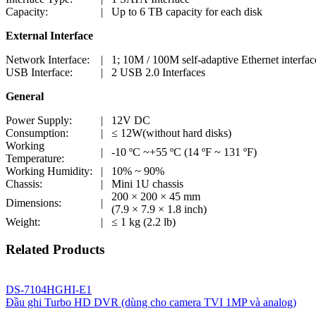
Capacity:
|
Up to 6 TB capacity for each disk
External Interface
Network Interface:
|
1; 10M / 100M self-adaptive Ethernet interfac
USB Interface:
|
2 USB 2.0 Interfaces
General
Power Supply:
|
12V DC
Consumption:
|
≤ 12W(without hard disks)
Working
|
-10 ºC ~+55 ºC (14 ºF ~ 131 ºF)
Temperature:
Working Humidity:
|
10% ~ 90%
Chassis:
|
Mini 1U chassis
200 × 200 × 45 mm
Dimensions:
|
(7.9 × 7.9 × 1.8 inch)
Weight:
|
≤ 1 kg (2.2 lb)
Related Products
DS-7104HGHI-E1
Đầu ghi Turbo HD DVR (dùng cho camera TVI 1MP và analog)