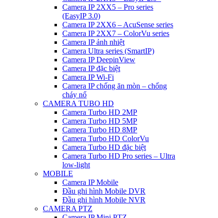
Camera IP 2XX5 – Pro series
(EasyIP 3.0)
Camera IP 2XX6 – AcuSense series
Camera IP 2XX7 – ColorVu series
Camera IP ảnh nhiệt
Camera Ultra series (SmartIP)
Camera IP DeepinView
Camera IP đặc biệt
Camera IP Wi-Fi
Camera IP chống ăn mòn – chống
cháy nổ
CAMERA TUBO HD
Camera Turbo HD 2MP
Camera Turbo HD 5MP
Camera Turbo HD 8MP
Camera Turbo HD ColorVu
Camera Turbo HD đặc biệt
Camera Turbo HD Pro series – Ultra
low-light
MOBILE
Camera IP Mobile
Đầu ghi hình Mobile DVR
Đầu ghi hình Mobile NVR
CAMERA PTZ
Camera IP Mini PTZ