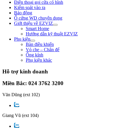
Điện thoại gọi cửa có hình
Kiểm soát vào ra
Báo động
Ổ cứng WD chuyên dụng
Giới thiệu về EZVIZ
Smart Home
Hướng dẫn kỹ thuật EZVIZ
Phụ kiện
Bàn điều khiển
Vỏ che – Chân đế
Ống kính
Phụ kiện khác
Hỗ trợ kinh doanh
Miền Bắc: 024 3762 3200
Văn Dũng
(ext 102)
Giang Vũ
(ext 104)