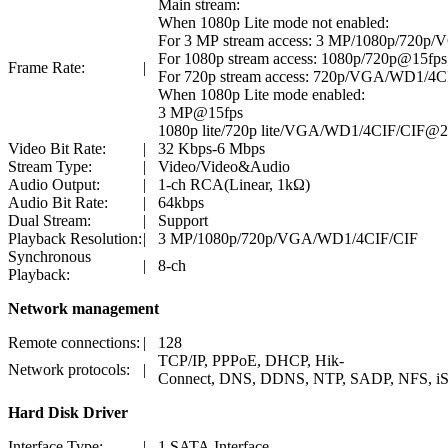
Main stream:
When 1080p Lite mode not enabled:
For 3 MP stream access: 3 MP/1080p/720
For 1080p stream access: 1080p/720p@15f
Frame Rate:
|
For 720p stream access: 720p/VGA/WD1/4CI
When 1080p Lite mode enabled:
3 MP@15fps
1080p lite/720p lite/VGA/WD1/4CIF/CIF@25
Video Bit Rate:
|
32 Kbps-6 Mbps
Stream Type:
|
Video/Video&Audio
Audio Output:
|
1-ch RCA(Linear, 1kΩ)
Audio Bit Rate:
|
64kbps
Dual Stream:
|
Support
Playback Resolution:
|
3 MP/1080p/720p/VGA/WD1/4CIF/CIF
Synchronous
|
8-ch
Playback:
Network management
Remote connections:
|
128
TCP/IP, PPPoE, DHCP, Hik-
Network protocols:
|
Connect, DNS, DDNS, NTP, SADP, NFS, 
Hard Disk Driver
Interface Type:
|
1 SATA Interface