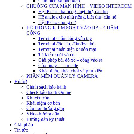
Cảm biến và phụ kiện
CHUÔNG CỬA MÀN HÌNH – VIDEO INTERCOM
Hệ IP cho nhà riêng, biệt thự, căn hộ
Hệ analog cho nhà riêng, biệt thự, căn hộ
Hệ IP cho chung cư
HỆ THỐNG KIỂM SOÁT VÀO RA – CHẤM
CÔNG
Terminal chấm công vân tay
Terminal độc lập, đầu đọc thẻ
Terminal nhận diện khuôn mặt
Tủ kiểm soát vào ra
Giải pháp bãi đỗ xe – cổng vào ra
Cửa quay – Turnstile
Khóa điện, khóa chốt và phụ kiện
PHẦN MỀM QUẢN LÝ CAMERA
Hỗ trợ
Chính sách bảo hành
Check bảo hành Online
Khuyến cáo
Khái niệm cơ bản
Câu hỏi thường gặp
Video hướng dẫn
Hướng dẫn kỹ thuật
Giải pháp
Tin tức