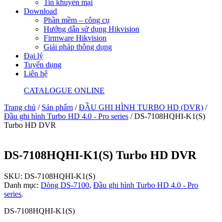
Tin khuyến mại
Download
Phần mềm – công cụ
Hướng dẫn sử dụng Hikvision
Firmware Hikvision
Giải pháp thông dụng
Đại lý
Tuyển dụng
Liên hệ
CATALOGUE ONLINE
Trang chủ
/
Sản phẩm
/
ĐẦU GHI HÌNH TURBO HD (DVR)
/
Đầu ghi hình Turbo HD 4.0 - Pro series
/ DS-7108HQHI-K1(S)
Turbo HD DVR
DS-7108HQHI-K1(S) Turbo HD DVR
SKU:
DS-7108HQHI-K1(S)
Danh mục:
Dòng DS-7100
,
Đầu ghi hình Turbo HD 4.0 - Pro
series
.
DS-7108HQHI-K1(S)