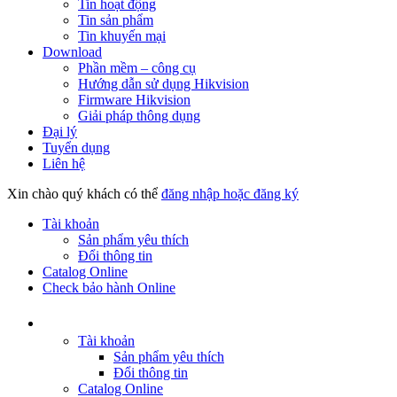
Tin hoạt động
Tin sản phẩm
Tin khuyến mại
Download
Phần mềm – công cụ
Hướng dẫn sử dụng Hikvision
Firmware Hikvision
Giải pháp thông dụng
Đại lý
Tuyển dụng
Liên hệ
Xin chào quý khách có thể
đăng nhập hoặc đăng ký
Tài khoản
Sản phẩm yêu thích
Đổi thông tin
Catalog Online
Check bảo hành Online
Tài khoản
Sản phẩm yêu thích
Đổi thông tin
Catalog Online