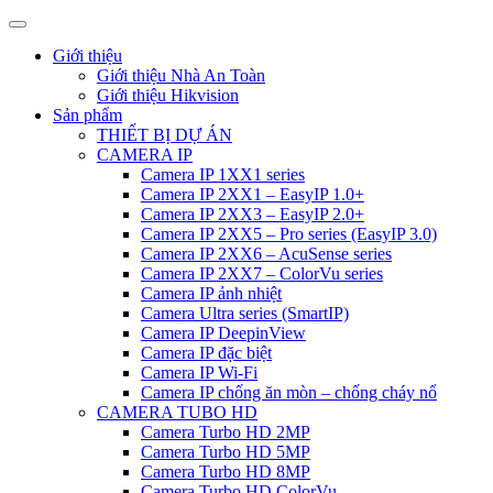
Giới thiệu
Giới thiệu Nhà An Toàn
Giới thiệu Hikvision
Sản phẩm
THIẾT BỊ DỰ ÁN
CAMERA IP
Camera IP 1XX1 series
Camera IP 2XX1 – EasyIP 1.0+
Camera IP 2XX3 – EasyIP 2.0+
Camera IP 2XX5 – Pro series (EasyIP 3.0)
Camera IP 2XX6 – AcuSense series
Camera IP 2XX7 – ColorVu series
Camera IP ảnh nhiệt
Camera Ultra series (SmartIP)
Camera IP DeepinView
Camera IP đặc biệt
Camera IP Wi-Fi
Camera IP chống ăn mòn – chống cháy nổ
CAMERA TUBO HD
Camera Turbo HD 2MP
Camera Turbo HD 5MP
Camera Turbo HD 8MP
Camera Turbo HD ColorVu