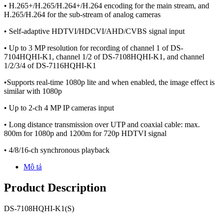
• H.265+/H.265/H.264+/H.264 encoding for the main stream, and
H.265/H.264 for the sub-stream of analog cameras
• Self-adaptive HDTVI/HDCVI/AHD/CVBS signal input
• Up to 3 MP resolution for recording of channel 1 of DS-
7104HQHI-K1, channel 1/2 of DS-7108HQHI-K1, and channel
1/2/3/4 of DS-7116HQHI-K1
•Supports real-time 1080p lite and when enabled, the image effect is
similar with 1080p
• Up to 2-ch 4 MP IP cameras input
• Long distance transmission over UTP and coaxial cable: max.
800m for 1080p and 1200m for 720p HDTVI signal
• 4/8/16-ch synchronous playback
Mô tả
Product Description
DS-7108HQHI-K1(S)