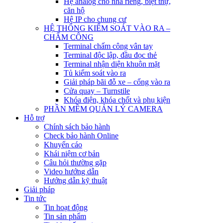
Hệ analog cho nhà riêng, biệt thự,
căn hộ
Hệ IP cho chung cư
HỆ THỐNG KIỂM SOÁT VÀO RA –
CHẤM CÔNG
Terminal chấm công vân tay
Terminal độc lập, đầu đọc thẻ
Terminal nhận diện khuôn mặt
Tủ kiểm soát vào ra
Giải pháp bãi đỗ xe – cổng vào ra
Cửa quay – Turnstile
Khóa điện, khóa chốt và phụ kiện
PHẦN MỀM QUẢN LÝ CAMERA
Hỗ trợ
Chính sách bảo hành
Check bảo hành Online
Khuyến cáo
Khái niệm cơ bản
Câu hỏi thường gặp
Video hướng dẫn
Hướng dẫn kỹ thuật
Giải pháp
Tin tức
Tin hoạt động
Tin sản phẩm