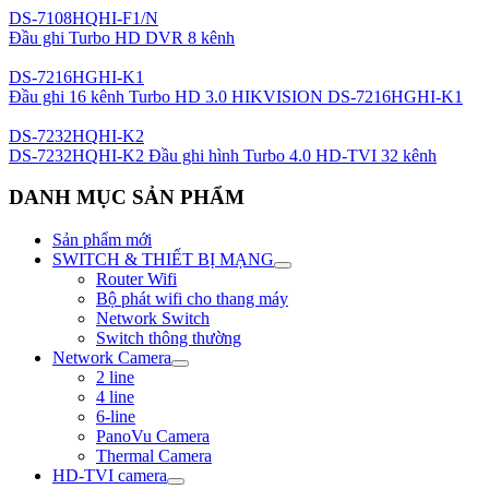
DS-7108HQHI-F1/N
Đầu ghi Turbo HD DVR 8 kênh
DS-7216HGHI-K1
Đầu ghi 16 kênh Turbo HD 3.0 HIKVISION DS-7216HGHI-K1
DS-7232HQHI-K2
DS-7232HQHI-K2 Đầu ghi hình Turbo 4.0 HD-TVI 32 kênh
DANH MỤC SẢN PHẨM
Sản phẩm mới
SWITCH & THIẾT BỊ MẠNG
Router Wifi
Bộ phát wifi cho thang máy
Network Switch
Switch thông thường
Network Camera
2 line
4 line
6-line
PanoVu Camera
Thermal Camera
HD-TVI camera