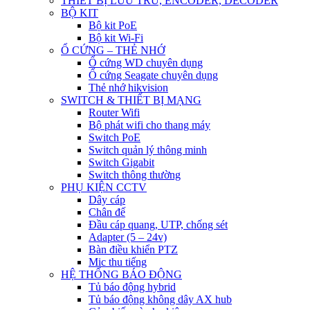
THIẾT BỊ LƯU TRỮ, ENCODER, DECODER
BỘ KIT
Bộ kit PoE
Bộ kit Wi-Fi
Ổ CỨNG – THẺ NHỚ
Ổ cứng WD chuyên dụng
Ổ cứng Seagate chuyên dụng
Thẻ nhớ hikvision
SWITCH & THIẾT BỊ MẠNG
Router Wifi
Bộ phát wifi cho thang máy
Switch PoE
Switch quản lý thông minh
Switch Gigabit
Switch thông thường
PHỤ KIỆN CCTV
Dây cáp
Chân đế
Đầu cáp quang, UTP, chống sét
Adapter (5 – 24v)
Bàn điều khiển PTZ
Mic thu tiếng
HỆ THỐNG BÁO ĐỘNG
Tủ báo động hybrid
Tủ báo động không dây AX hub