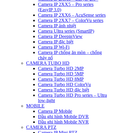
Camera IP 2XX5 – Pro series
(EasyIP 3.0)
Camera IP 2XX6 – AcuSense series
Camera IP 2XX7 – ColorVu series
Camera IP ảnh nhiệt
Camera Ultra series (SmartIP)
Camera IP DeepinView
Camera IP đặc biệt
Camera IP Wi-Fi
Camera IP chống ăn mòn – chống
cháy nổ
CAMERA TUBO HD
Camera Turbo HD 2MP
Camera Turbo HD 5MP
Camera Turbo HD 8MP
Camera Turbo HD ColorVu
Camera Turbo HD đặc biệt
Camera Turbo HD Pro series – Ultra
low-light
MOBILE
Camera IP Mobile
Đầu ghi hình Mobile DVR
Đầu ghi hình Mobile NVR
CAMERA PTZ
Camera IP Mini PTZ