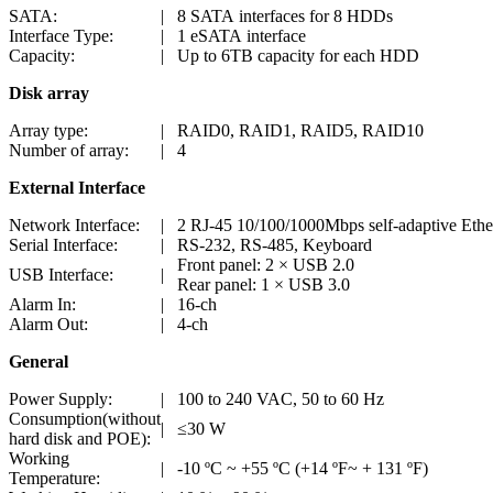
SATA:
|
8 SATA interfaces for 8 HDDs
Interface Type:
|
1 eSATA interface
Capacity:
|
Up to 6TB capacity for each HDD
Disk array
Array type:
|
RAID0, RAID1, RAID5, RAID10
Number of array:
|
4
External Interface
Network Interface:
|
2 RJ-45 10/100/1000Mbps self-adaptive Ether
Serial Interface:
|
RS-232, RS-485, Keyboard
Front panel: 2 × USB 2.0
USB Interface:
|
Rear panel: 1 × USB 3.0
Alarm In:
|
16-ch
Alarm Out:
|
4-ch
General
Power Supply:
|
100 to 240 VAC, 50 to 60 Hz
Consumption(without
|
≤30 W
hard disk and POE):
Working
|
-10 ºC ~ +55 ºC (+14 ºF~ + 131 ºF)
Temperature: