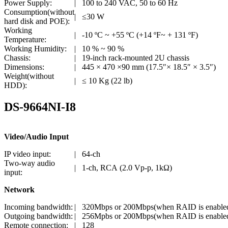
Power Supply:
|
100 to 240 VAC, 50 to 60 Hz
Consumption(without
|
≤30 W
hard disk and POE):
Working
|
-10 ºC ~ +55 ºC (+14 ºF~ + 131 ºF)
Temperature:
Working Humidity:
|
10 % ~ 90 %
Chassis:
|
19-inch rack-mounted 2U chassis
Dimensions:
|
445 × 470 ×90 mm (17.5″× 18.5″ × 3.5″)
Weight(without
|
≤ 10 Kg (22 lb)
HDD):
DS-9664NI-I8
Video/Audio Input
IP video input:
|
64-ch
Two-way audio
|
1-ch, RCA (2.0 Vp-p, 1kΩ)
input:
Network
Incoming bandwidth:
|
320Mbps or 200Mbps(when RAID is enable
Outgoing bandwidth:
|
256Mpbs or 200Mbps(when RAID is enable
Remote connection:
|
128