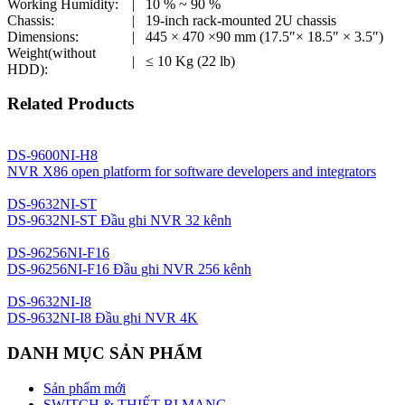
Working Humidity:
|
10 % ~ 90 %
Chassis:
|
19-inch rack-mounted 2U chassis
Dimensions:
|
445 × 470 ×90 mm (17.5″× 18.5″ × 3.5″)
Weight(without
|
≤ 10 Kg (22 lb)
HDD):
Related Products
DS-9600NI-H8
NVR X86 open platform for software developers and integrators
DS-9632NI-ST
DS-9632NI-ST Đầu ghi NVR 32 kênh
DS-96256NI-F16
DS-96256NI-F16 Đầu ghi NVR 256 kênh
DS-9632NI-I8
DS-9632NI-I8 Đầu ghi NVR 4K
DANH MỤC SẢN PHẨM
Sản phẩm mới
SWITCH & THIẾT BỊ MẠNG