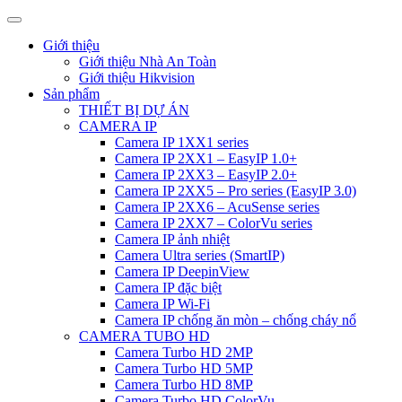
Giới thiệu
Giới thiệu Nhà An Toàn
Giới thiệu Hikvision
Sản phẩm
THIẾT BỊ DỰ ÁN
CAMERA IP
Camera IP 1XX1 series
Camera IP 2XX1 – EasyIP 1.0+
Camera IP 2XX3 – EasyIP 2.0+
Camera IP 2XX5 – Pro series (EasyIP 3.0)
Camera IP 2XX6 – AcuSense series
Camera IP 2XX7 – ColorVu series
Camera IP ảnh nhiệt
Camera Ultra series (SmartIP)
Camera IP DeepinView
Camera IP đặc biệt
Camera IP Wi-Fi
Camera IP chống ăn mòn – chống cháy nổ
CAMERA TUBO HD
Camera Turbo HD 2MP
Camera Turbo HD 5MP
Camera Turbo HD 8MP
Camera Turbo HD ColorVu