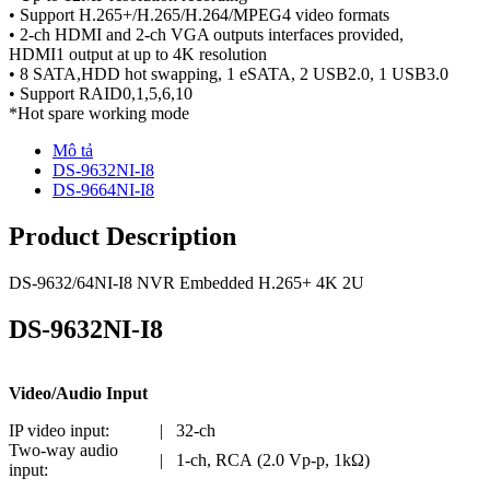
• Support H.265+/H.265/H.264/MPEG4 video formats
• 2-ch HDMI and 2-ch VGA outputs interfaces provided,
HDMI1 output at up to 4K resolution
• 8 SATA,HDD hot swapping, 1 eSATA, 2 USB2.0, 1 USB3.0
• Support RAID0,1,5,6,10
*Hot spare working mode
Mô tả
DS-9632NI-I8
DS-9664NI-I8
Product Description
DS-9632/64NI-I8 NVR Embedded H.265+ 4K 2U
DS-9632NI-I8
Video/Audio Input
IP video input:
|
32-ch
Two-way audio
|
1-ch, RCA (2.0 Vp-p, 1kΩ)
input: