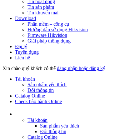
Tin hoạt động
Tin sản phẩm
Tin khuyến mại
Download
Phần mềm – công cụ
Hướng dẫn sử dụng Hikvision
Firmware Hikvision
Giải pháp thông dụng
Đại lý
Tuyển dụng
Liên hệ
Xin chào quý khách có thể
đăng nhập hoặc đăng ký
Tài khoản
Sản phẩm yêu thích
Đổi thông tin
Catalog Online
Check bảo hành Online
Tài khoản
Sản phẩm yêu thích
Đổi thông tin
Catalog Online