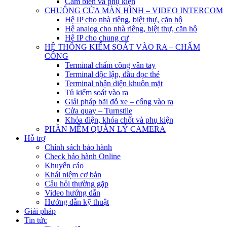
Cảm biến và phụ kiện
CHUÔNG CỬA MÀN HÌNH – VIDEO INTERCOM
Hệ IP cho nhà riêng, biệt thự, căn hộ
Hệ analog cho nhà riêng, biệt thự, căn hộ
Hệ IP cho chung cư
HỆ THỐNG KIỂM SOÁT VÀO RA – CHẤM
CÔNG
Terminal chấm công vân tay
Terminal độc lập, đầu đọc thẻ
Terminal nhận diện khuôn mặt
Tủ kiểm soát vào ra
Giải pháp bãi đỗ xe – cổng vào ra
Cửa quay – Turnstile
Khóa điện, khóa chốt và phụ kiện
PHẦN MỀM QUẢN LÝ CAMERA
Hỗ trợ
Chính sách bảo hành
Check bảo hành Online
Khuyến cáo
Khái niệm cơ bản
Câu hỏi thường gặp
Video hướng dẫn
Hướng dẫn kỹ thuật
Giải pháp
Tin tức