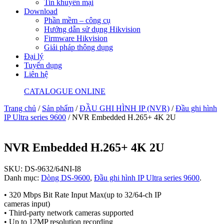
Tin khuyến mại
Download
Phần mềm – công cụ
Hướng dẫn sử dụng Hikvision
Firmware Hikvision
Giải pháp thông dụng
Đại lý
Tuyển dụng
Liên hệ
CATALOGUE ONLINE
Trang chủ
/
Sản phẩm
/
ĐẦU GHI HÌNH IP (NVR)
/
Đầu ghi hình
IP Ultra series 9600
/ NVR Embedded H.265+ 4K 2U
NVR Embedded H.265+ 4K 2U
SKU:
DS-9632/64NI-I8
Danh mục:
Dòng DS-9600
,
Đầu ghi hình IP Ultra series 9600
.
• 320 Mbps Bit Rate Input Max(up to 32/64-ch IP
cameras input)
• Third-party network cameras supported
• Up to 12MP resolution recording