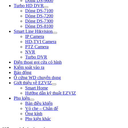
Dòng DS-9600
Turbo HD DVR
Dòng DS-7100
Dòng DS-7200
Dòng DS-7300
Dòng DS-8100
Smart Line Hikvision
IP Camera
HD-TVI Camera
PTZ Camera
NVR
Turbo DVR
Điện thoại gọi cửa có hình
Kiểm soát vào ra
Báo động
Ổ cứng WD chuyên dụng
Giới thiệu về EZVIZ
Smart Home
Hướng dẫn kỹ thuật EZVIZ
Phụ kiện
Bàn điều khiển
Vỏ che – Chân đế
Ống kính
Phụ kiện khác