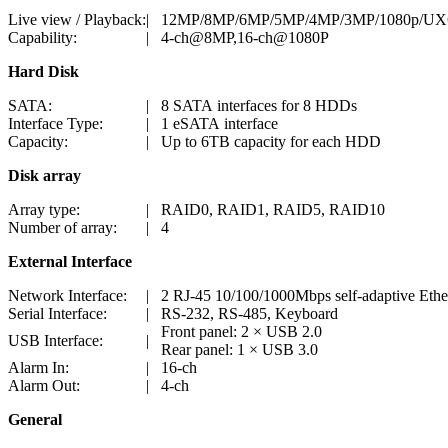
Live view / Playback:
|
12MP/8MP/6MP/5MP/4MP/3MP/1080p/UXG
Capability:
|
4-ch@8MP,16-ch@1080P
Hard Disk
SATA:
|
8 SATA interfaces for 8 HDDs
Interface Type:
|
1 eSATA interface
Capacity:
|
Up to 6TB capacity for each HDD
Disk array
Array type:
|
RAID0, RAID1, RAID5, RAID10
Number of array:
|
4
External Interface
Network Interface:
|
2 RJ-45 10/100/1000Mbps self-adaptive Ether
Serial Interface:
|
RS-232, RS-485, Keyboard
Front panel: 2 × USB 2.0
USB Interface:
|
Rear panel: 1 × USB 3.0
Alarm In:
|
16-ch
Alarm Out:
|
4-ch
General