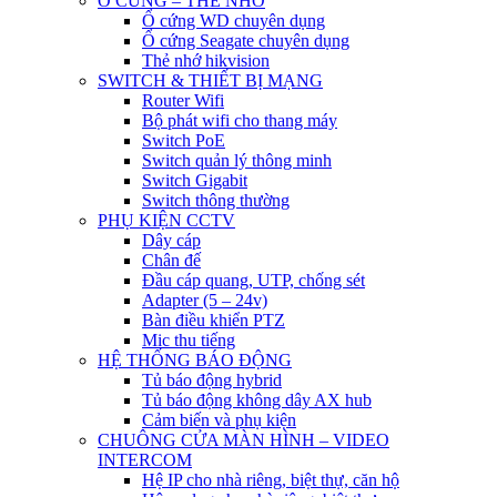
Ổ CỨNG – THẺ NHỚ
Ổ cứng WD chuyên dụng
Ổ cứng Seagate chuyên dụng
Thẻ nhớ hikvision
SWITCH & THIẾT BỊ MẠNG
Router Wifi
Bộ phát wifi cho thang máy
Switch PoE
Switch quản lý thông minh
Switch Gigabit
Switch thông thường
PHỤ KIỆN CCTV
Dây cáp
Chân đế
Đầu cáp quang, UTP, chống sét
Adapter (5 – 24v)
Bàn điều khiển PTZ
Mic thu tiếng
HỆ THỐNG BÁO ĐỘNG
Tủ báo động hybrid
Tủ báo động không dây AX hub
Cảm biến và phụ kiện
CHUÔNG CỬA MÀN HÌNH – VIDEO
INTERCOM
Hệ IP cho nhà riêng, biệt thự, căn hộ