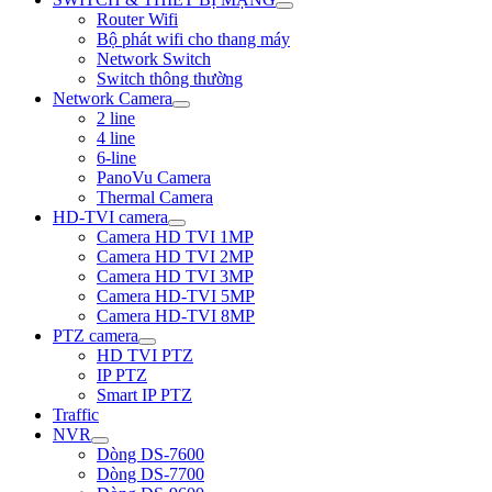
Router Wifi
Bộ phát wifi cho thang máy
Network Switch
Switch thông thường
Network Camera
2 line
4 line
6-line
PanoVu Camera
Thermal Camera
HD-TVI camera
Camera HD TVI 1MP
Camera HD TVI 2MP
Camera HD TVI 3MP
Camera HD-TVI 5MP
Camera HD-TVI 8MP
PTZ camera
HD TVI PTZ
IP PTZ
Smart IP PTZ
Traffic
NVR
Dòng DS-7600
Dòng DS-7700