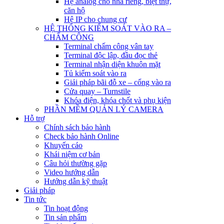
Hệ analog cho nhà riêng, biệt thự,
căn hộ
Hệ IP cho chung cư
HỆ THỐNG KIỂM SOÁT VÀO RA –
CHẤM CÔNG
Terminal chấm công vân tay
Terminal độc lập, đầu đọc thẻ
Terminal nhận diện khuôn mặt
Tủ kiểm soát vào ra
Giải pháp bãi đỗ xe – cổng vào ra
Cửa quay – Turnstile
Khóa điện, khóa chốt và phụ kiện
PHẦN MỀM QUẢN LÝ CAMERA
Hỗ trợ
Chính sách bảo hành
Check bảo hành Online
Khuyến cáo
Khái niệm cơ bản
Câu hỏi thường gặp
Video hướng dẫn
Hướng dẫn kỹ thuật
Giải pháp
Tin tức
Tin hoạt động
Tin sản phẩm