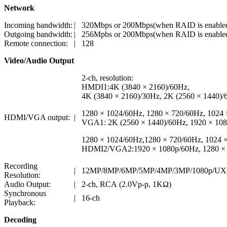
Network
Incoming bandwidth:
|
320Mbps or 200Mbps(when RAID is enable
Outgoing bandwidth:
|
256Mpbs or 200Mbps(when RAID is enable
Remote connection:
|
128
Video/Audio Output
2-ch, resolution:
HMDI1:4K (3840 × 2160)/60Hz,
4K (3840 × 2160)/30Hz, 2K (2560 × 1440)/
1280 × 1024/60Hz, 1280 × 720/60Hz, 1024
HDMI/VGA output:
|
VGA1: 2K (2560 × 1440)/60Hz, 1920 × 108
1280 × 1024/60Hz,1280 × 720/60Hz, 1024 
HDMI2/VGA2:1920 × 1080p/60Hz, 1280 × 1
Recording
|
12MP/8MP/6MP/5MP/4MP/3MP/1080p/UXG
Resolution:
Audio Output:
|
2-ch, RCA (2.0Vp-p, 1KΩ)
Synchronous
|
16-ch
Playback:
Decoding