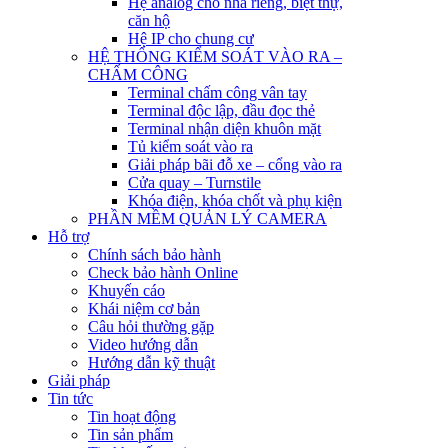
Hệ analog cho nhà riêng, biệt thự,
căn hộ
Hệ IP cho chung cư
HỆ THỐNG KIỂM SOÁT VÀO RA –
CHẤM CÔNG
Terminal chấm công vân tay
Terminal độc lập, đầu đọc thẻ
Terminal nhận diện khuôn mặt
Tủ kiểm soát vào ra
Giải pháp bãi đỗ xe – cổng vào ra
Cửa quay – Turnstile
Khóa điện, khóa chốt và phụ kiện
PHẦN MỀM QUẢN LÝ CAMERA
Hỗ trợ
Chính sách bảo hành
Check bảo hành Online
Khuyến cáo
Khái niệm cơ bản
Câu hỏi thường gặp
Video hướng dẫn
Hướng dẫn kỹ thuật
Giải pháp
Tin tức
Tin hoạt động
Tin sản phẩm