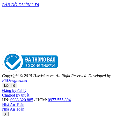
BẢN ĐỒ ĐƯỜNG ĐI
Copyright © 2015 Hikvision.vn. All Right Reserved. Developed by
PSDesigner.net
Liên hệ
Đăng ký đại lý
Chatbot kỹ thuật
HN:
0988 320 885
/ HCM:
0977 555 804
Nhà An Toàn
Nhà An Toàn
X