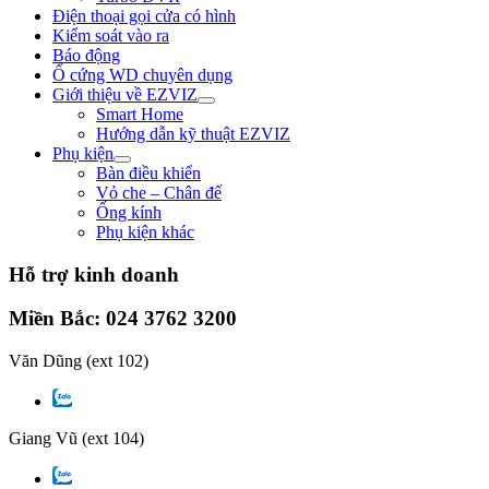
Điện thoại gọi cửa có hình
Kiểm soát vào ra
Báo động
Ổ cứng WD chuyên dụng
Giới thiệu về EZVIZ
Smart Home
Hướng dẫn kỹ thuật EZVIZ
Phụ kiện
Bàn điều khiển
Vỏ che – Chân đế
Ống kính
Phụ kiện khác
Hỗ trợ kinh doanh
Miền Bắc: 024 3762 3200
Văn Dũng
(ext 102)
Giang Vũ
(ext 104)