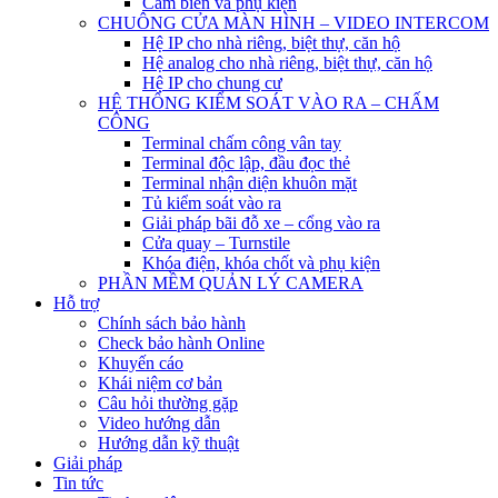
Cảm biến và phụ kiện
CHUÔNG CỬA MÀN HÌNH – VIDEO INTERCOM
Hệ IP cho nhà riêng, biệt thự, căn hộ
Hệ analog cho nhà riêng, biệt thự, căn hộ
Hệ IP cho chung cư
HỆ THỐNG KIỂM SOÁT VÀO RA – CHẤM
CÔNG
Terminal chấm công vân tay
Terminal độc lập, đầu đọc thẻ
Terminal nhận diện khuôn mặt
Tủ kiểm soát vào ra
Giải pháp bãi đỗ xe – cổng vào ra
Cửa quay – Turnstile
Khóa điện, khóa chốt và phụ kiện
PHẦN MỀM QUẢN LÝ CAMERA
Hỗ trợ
Chính sách bảo hành
Check bảo hành Online
Khuyến cáo
Khái niệm cơ bản
Câu hỏi thường gặp
Video hướng dẫn
Hướng dẫn kỹ thuật
Giải pháp
Tin tức