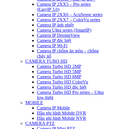
Camera IP 2XX5 – Pro series
(EasyIP 3.0)
Camera IP 2XX6 – AcuSense series
Camera IP 2XX7 – ColorVu series
Camera IP ảnh nhiệt
Camera Ultra series (SmartIP)
Camera IP DeepinView
Camera IP đặc biệt
Camera IP Wi-Fi
Camera IP chống ăn mòn – chống
cháy nổ
CAMERA TUBO HD
Camera Turbo HD 2MP
Camera Turbo HD 5MP
Camera Turbo HD 8MP
Camera Turbo HD ColorVu
Camera Turbo HD đặc biệt
Camera Turbo HD Pro series – Ultra
low-light
MOBILE
Camera IP Mobile
Đầu ghi hình Mobile DVR
Đầu ghi hình Mobile NVR
CAMERA PTZ
Camera IP Mini PTZ