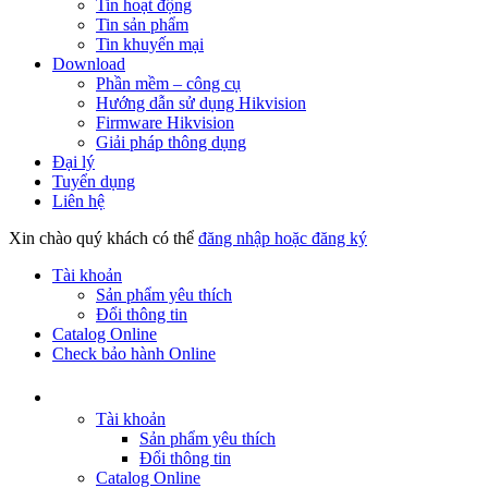
Tin hoạt động
Tin sản phẩm
Tin khuyến mại
Download
Phần mềm – công cụ
Hướng dẫn sử dụng Hikvision
Firmware Hikvision
Giải pháp thông dụng
Đại lý
Tuyển dụng
Liên hệ
Xin chào quý khách có thể
đăng nhập hoặc đăng ký
Tài khoản
Sản phẩm yêu thích
Đổi thông tin
Catalog Online
Check bảo hành Online
Tài khoản
Sản phẩm yêu thích
Đổi thông tin
Catalog Online