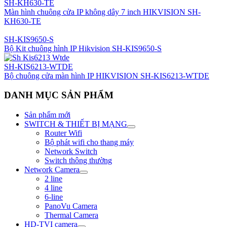
SH-KH630-TE
Màn hình chuông cửa IP không dây 7 inch HIKVISION SH-
KH630-TE
SH-KIS9650-S
Bộ Kit chuông hình IP Hikvision SH-KIS9650-S
SH-KIS6213-WTDE
Bộ chuông cửa màn hình IP HIKVISION SH-KIS6213-WTDE
DANH MỤC SẢN PHẨM
Sản phẩm mới
SWITCH & THIẾT BỊ MẠNG
Router Wifi
Bộ phát wifi cho thang máy
Network Switch
Switch thông thường
Network Camera
2 line
4 line
6-line
PanoVu Camera
Thermal Camera
HD-TVI camera