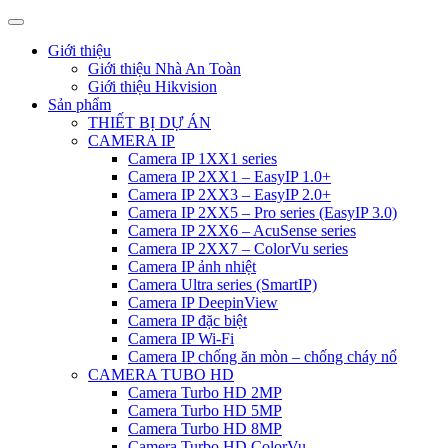
Giới thiệu
Giới thiệu Nhà An Toàn
Giới thiệu Hikvision
Sản phẩm
THIẾT BỊ DỰ ÁN
CAMERA IP
Camera IP 1XX1 series
Camera IP 2XX1 – EasyIP 1.0+
Camera IP 2XX3 – EasyIP 2.0+
Camera IP 2XX5 – Pro series (EasyIP 3.0)
Camera IP 2XX6 – AcuSense series
Camera IP 2XX7 – ColorVu series
Camera IP ảnh nhiệt
Camera Ultra series (SmartIP)
Camera IP DeepinView
Camera IP đặc biệt
Camera IP Wi-Fi
Camera IP chống ăn mòn – chống cháy nổ
CAMERA TUBO HD
Camera Turbo HD 2MP
Camera Turbo HD 5MP
Camera Turbo HD 8MP
Camera Turbo HD ColorVu