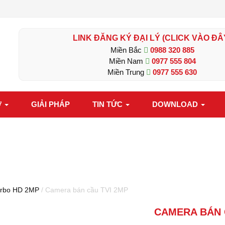
LINK ĐĂNG KÝ ĐẠI LÝ (CLICK VÀO ĐÂ
Miền Bắc
0988 320 885
Miền Nam
0977 555 804
Miền Trung
0977 555 630
Ợ
GIẢI PHÁP
TIN TỨC
DOWNLOAD
rbo HD 2MP
/ Camera bán cầu TVI 2MP
CAMERA BÁN 