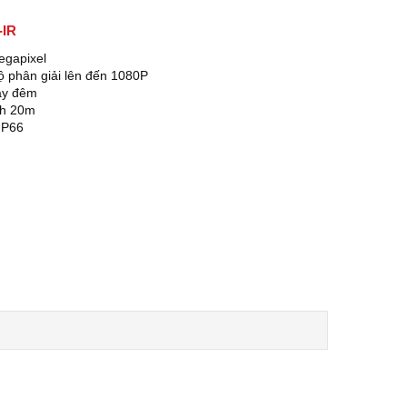
-IR
gapixel
ộ phân giải lên đến 1080P
ày đêm
nh 20m
 IP66