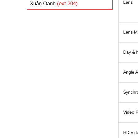
Lens
Xuân Oanh
(ext 204)
Lens M
Day & N
Angle 
Synchro
Video 
HD Vid