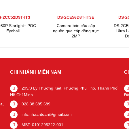
S-2CC52D9T-IT3
DS-2CE56D8T-IT3E
DS-2
80P Starlight+ POC
Camera bán cầu cấp
DS-2CE
Eyeball
nguồn qua cáp đồng trục
Ultra 
2MP
D
CHI NHÁNH MIỀN NAM
C
299/3 Lý Thường Kiệt, Phường Phú Thọ, Thành Phố
Hồ Chí Minh
Đà
a,
028.38.685.689
info.nhaantoan@gmail.com
MST: 0101295222-001