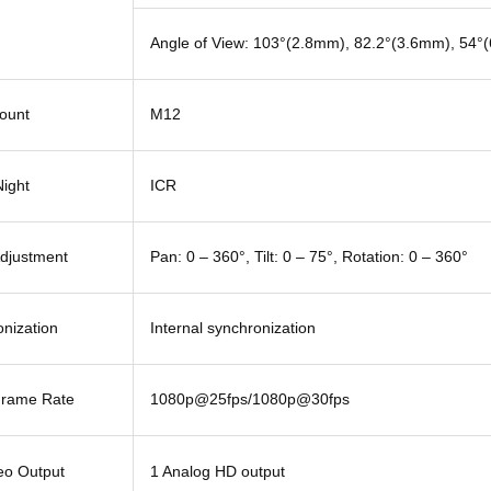
Angle of View: 103°(2.8mm), 82.2°(3.6mm), 54
ount
M12
ight
ICR
Adjustment
Pan: 0 – 360°, Tilt: 0 – 75°, Rotation: 0 – 360°
nization
Internal synchronization
Frame Rate
1080p@25fps/1080p@30fps
eo Output
1 Analog HD output