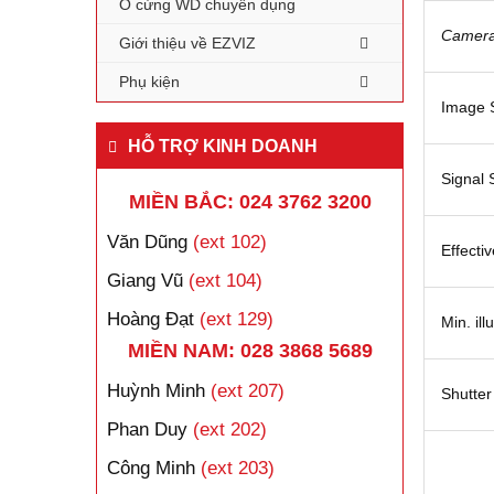
Ổ cứng WD chuyên dụng
Camer
Giới thiệu về EZVIZ
Phụ kiện
Image 
HỖ TRỢ KINH DOANH
Signal
MIỀN BẮC: 024 3762 3200
Văn Dũng
(ext 102)
Effectiv
Giang Vũ
(ext 104)
Hoàng Đạt
(ext 129)
Min. ill
MIỀN NAM: 028 3868 5689
Huỳnh Minh
(ext 207)
Shutter
Phan Duy
(ext 202)
Công Minh
(ext 203)