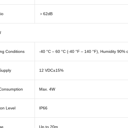
io
＞62dB
l
ng Conditions
-40 °C – 60 °C (-40 °F – 140 °F), Humidity 90% 
Supply
12 VDC±15%
Consumption
Max. 4W
ion Level
IP66
ge
Up to 20m