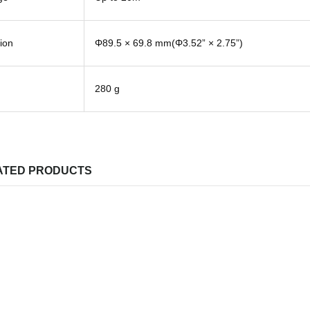
ion
Φ89.5 × 69.8 mm(Φ3.52” × 2.75”)
280 g
ATED PRODUCTS