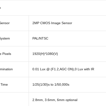
a
Sensor
2MP CMOS Image Sensor
 System
PAL/NTSC
e Pixels
1920(H)*1080(V)
umination
0.01 Lux @ (F1.2,AGC ON),0 Lux with IR
 Time
1/25(1/30)s to 1/50,000s
2.8mm, 3.6mm, 6mm optional