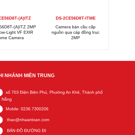
CE56D8T-(A)ITZ
DS-2CE56D8T-ITME
56D8T-(A)ITZ 2MP
Camera bán cầu cấp
Low-Light VF EXIR
nguồn qua cáp đồng trục
ome Camera
2MP
HI NHÁNH MIỀN TRUNG
số 703 Điện Biên Phủ, Phường An Khê, Thành phố
 Nẵng
Mobile: 0236.7300206
thao@nhaantoan.com
BẢN ĐỒ ĐƯỜNG ĐI