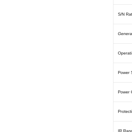
S/N Rat
Genera
Operati
Power 
Power 
Protect
IR Ran