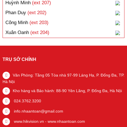
Huỳnh Minh
(ext 207)
Phan Duy
(ext 202)
Công Minh
(ext 203)
Xuân Oanh
(ext 204)
TRỤ SỞ CHÍNH
Văn Phòng: Tầng 05 Tòa nhà 97-99 Láng Hạ, P. Đống Đa, TP.
Hà Nội
Kho hàng và Bảo hành: 88-90 Yên Lãng, P. Đống Đa, Hà Nội
024.3762.3200
info.nhaantoan@gmail.com
www.hikvision.vn
-
www.nhaantoan.com