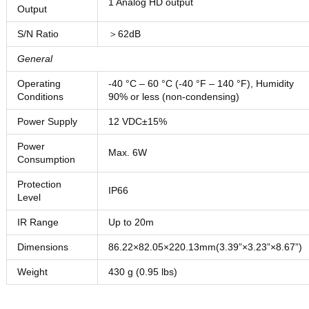
1 Analog HD output
Output
S/N Ratio
＞62dB
General
Operating
-40 °C – 60 °C (-40 °F – 140 °F), Humidity
Conditions
90% or less (non-condensing)
Power Supply
12 VDC±15%
Power
Max. 6W
Consumption
Protection
IP66
Level
IR Range
Up to 20m
Dimensions
86.22×82.05×220.13mm(3.39”×3.23”×8.67”)
Weight
430 g (0.95 lbs)