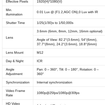
Effective Pixels
1920(H)*1080(V)
Min.
0.01 Lux @ (F1.2,AGC ON),0 Lux with IR
illumination
Shutter Time
1/25(1/30)s to 1/50,000s
3.6mm (6mm, 8mm, 12mm, 16mm optional)
Lens
Angle of View: 82.2°(3.6mm), 54°(6mm),
37.7°(8mm), 24.2°(3.6mm), 18.8°(6mm)
Lens Mount
M12
Day & Night
ICR
Angle
Pan: 0 – 360°, Tilt: 0 – 180°, Rotation: 0 –
Adjustment
360°
Synchronization
Internal synchronization
Video Frame
1080p@25fps/1080p@30fps
Rate
HD Video