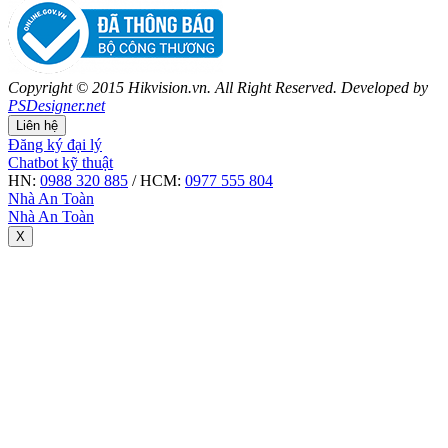
Copyright © 2015 Hikvision.vn. All Right Reserved. Developed by
PSDesigner.net
Liên hệ
Đăng ký đại lý
Chatbot kỹ thuật
HN:
0988 320 885
/ HCM:
0977 555 804
Nhà An Toàn
Nhà An Toàn
X