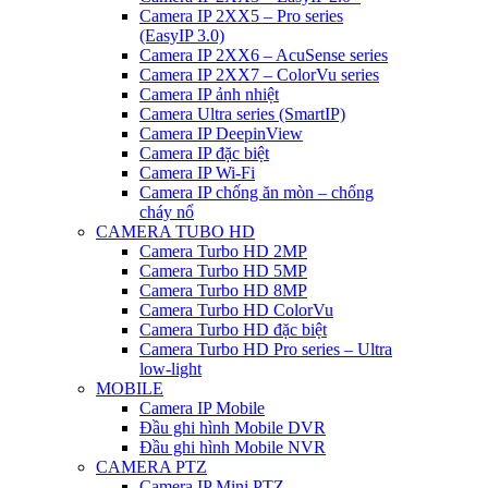
Camera IP 2XX5 – Pro series
(EasyIP 3.0)
Camera IP 2XX6 – AcuSense series
Camera IP 2XX7 – ColorVu series
Camera IP ảnh nhiệt
Camera Ultra series (SmartIP)
Camera IP DeepinView
Camera IP đặc biệt
Camera IP Wi-Fi
Camera IP chống ăn mòn – chống
cháy nổ
CAMERA TUBO HD
Camera Turbo HD 2MP
Camera Turbo HD 5MP
Camera Turbo HD 8MP
Camera Turbo HD ColorVu
Camera Turbo HD đặc biệt
Camera Turbo HD Pro series – Ultra
low-light
MOBILE
Camera IP Mobile
Đầu ghi hình Mobile DVR
Đầu ghi hình Mobile NVR
CAMERA PTZ
Camera IP Mini PTZ