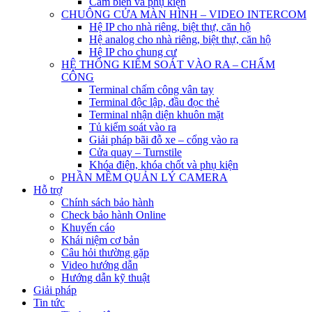
Cảm biến và phụ kiện
CHUÔNG CỬA MÀN HÌNH – VIDEO INTERCOM
Hệ IP cho nhà riêng, biệt thự, căn hộ
Hệ analog cho nhà riêng, biệt thự, căn hộ
Hệ IP cho chung cư
HỆ THỐNG KIỂM SOÁT VÀO RA – CHẤM
CÔNG
Terminal chấm công vân tay
Terminal độc lập, đầu đọc thẻ
Terminal nhận diện khuôn mặt
Tủ kiểm soát vào ra
Giải pháp bãi đỗ xe – cổng vào ra
Cửa quay – Turnstile
Khóa điện, khóa chốt và phụ kiện
PHẦN MỀM QUẢN LÝ CAMERA
Hỗ trợ
Chính sách bảo hành
Check bảo hành Online
Khuyến cáo
Khái niệm cơ bản
Câu hỏi thường gặp
Video hướng dẫn
Hướng dẫn kỹ thuật
Giải pháp
Tin tức