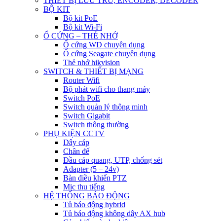
THIẾT BỊ LƯU TRỮ, ENCODER, DECODER
BỘ KIT
Bộ kit PoE
Bộ kit Wi-Fi
Ổ CỨNG – THẺ NHỚ
Ổ cứng WD chuyên dụng
Ổ cứng Seagate chuyên dụng
Thẻ nhớ hikvision
SWITCH & THIẾT BỊ MẠNG
Router Wifi
Bộ phát wifi cho thang máy
Switch PoE
Switch quản lý thông minh
Switch Gigabit
Switch thông thường
PHỤ KIỆN CCTV
Dây cáp
Chân đế
Đầu cáp quang, UTP, chống sét
Adapter (5 – 24v)
Bàn điều khiển PTZ
Mic thu tiếng
HỆ THỐNG BÁO ĐỘNG
Tủ báo động hybrid
Tủ báo động không dây AX hub