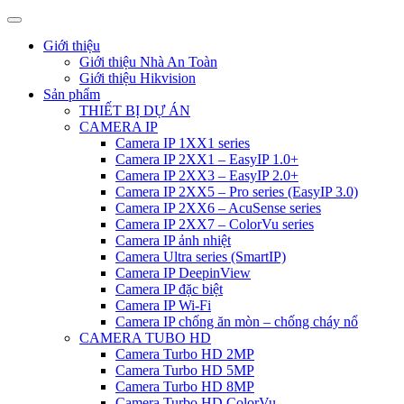
Giới thiệu
Giới thiệu Nhà An Toàn
Giới thiệu Hikvision
Sản phẩm
THIẾT BỊ DỰ ÁN
CAMERA IP
Camera IP 1XX1 series
Camera IP 2XX1 – EasyIP 1.0+
Camera IP 2XX3 – EasyIP 2.0+
Camera IP 2XX5 – Pro series (EasyIP 3.0)
Camera IP 2XX6 – AcuSense series
Camera IP 2XX7 – ColorVu series
Camera IP ảnh nhiệt
Camera Ultra series (SmartIP)
Camera IP DeepinView
Camera IP đặc biệt
Camera IP Wi-Fi
Camera IP chống ăn mòn – chống cháy nổ
CAMERA TUBO HD
Camera Turbo HD 2MP
Camera Turbo HD 5MP
Camera Turbo HD 8MP
Camera Turbo HD ColorVu