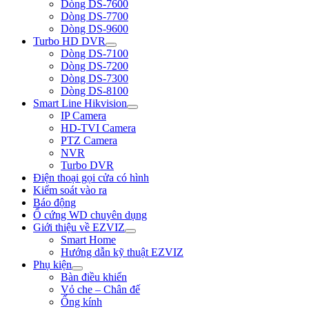
Dòng DS-7600
Dòng DS-7700
Dòng DS-9600
Turbo HD DVR
Dòng DS-7100
Dòng DS-7200
Dòng DS-7300
Dòng DS-8100
Smart Line Hikvision
IP Camera
HD-TVI Camera
PTZ Camera
NVR
Turbo DVR
Điện thoại gọi cửa có hình
Kiểm soát vào ra
Báo động
Ổ cứng WD chuyên dụng
Giới thiệu về EZVIZ
Smart Home
Hướng dẫn kỹ thuật EZVIZ
Phụ kiện
Bàn điều khiển
Vỏ che – Chân đế
Ống kính