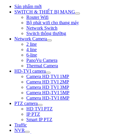
Sản phẩm mới
SWITCH & THIẾT BỊ MẠNG
Router Wifi
Bộ phát wifi cho thang máy
Network Switch
Switch thông thường
Network Camera
2 line
4 line
6-line
PanoVu Camera
Thermal Camera
HD-TVI camera
Camera HD TVI 1MP
Camera HD TVI 2MP
Camera HD TVI 3MP
Camera HD-TVI 5MP
Camera HD-TVI 8MP
PTZ camera
HD TVI PTZ
IP PTZ
Smart IP PTZ
Traffic
NVR