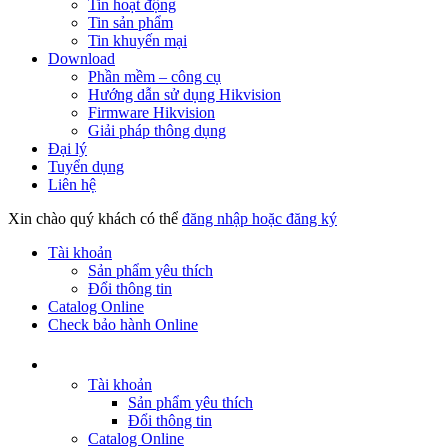
Tin hoạt động
Tin sản phẩm
Tin khuyến mại
Download
Phần mềm – công cụ
Hướng dẫn sử dụng Hikvision
Firmware Hikvision
Giải pháp thông dụng
Đại lý
Tuyển dụng
Liên hệ
Xin chào quý khách có thể
đăng nhập hoặc đăng ký
Tài khoản
Sản phẩm yêu thích
Đổi thông tin
Catalog Online
Check bảo hành Online
Tài khoản
Sản phẩm yêu thích
Đổi thông tin
Catalog Online