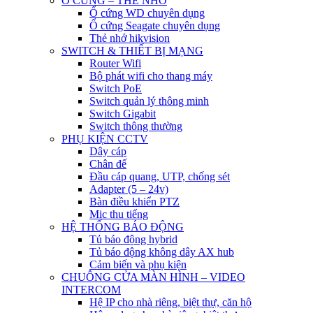
Ổ CỨNG – THẺ NHỚ
Ổ cứng WD chuyên dụng
Ổ cứng Seagate chuyên dụng
Thẻ nhớ hikvision
SWITCH & THIẾT BỊ MẠNG
Router Wifi
Bộ phát wifi cho thang máy
Switch PoE
Switch quản lý thông minh
Switch Gigabit
Switch thông thường
PHỤ KIỆN CCTV
Dây cáp
Chân đế
Đầu cáp quang, UTP, chống sét
Adapter (5 – 24v)
Bàn điều khiển PTZ
Mic thu tiếng
HỆ THỐNG BÁO ĐỘNG
Tủ báo động hybrid
Tủ báo động không dây AX hub
Cảm biến và phụ kiện
CHUÔNG CỬA MÀN HÌNH – VIDEO
INTERCOM
Hệ IP cho nhà riêng, biệt thự, căn hộ