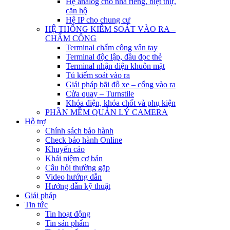
Hệ analog cho nhà riêng, biệt thự,
căn hộ
Hệ IP cho chung cư
HỆ THỐNG KIỂM SOÁT VÀO RA –
CHẤM CÔNG
Terminal chấm công vân tay
Terminal độc lập, đầu đọc thẻ
Terminal nhận diện khuôn mặt
Tủ kiểm soát vào ra
Giải pháp bãi đỗ xe – cổng vào ra
Cửa quay – Turnstile
Khóa điện, khóa chốt và phụ kiện
PHẦN MỀM QUẢN LÝ CAMERA
Hỗ trợ
Chính sách bảo hành
Check bảo hành Online
Khuyến cáo
Khái niệm cơ bản
Câu hỏi thường gặp
Video hướng dẫn
Hướng dẫn kỹ thuật
Giải pháp
Tin tức
Tin hoạt động
Tin sản phẩm