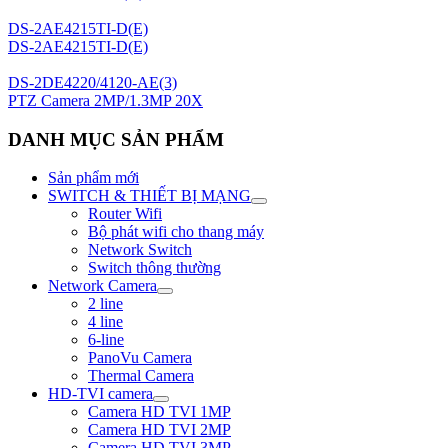
DS-2AE4215TI-D(E)
DS-2AE4215TI-D(E)
DS-2DE4220/4120-AE(3)
PTZ Camera 2MP/1.3MP 20X
DANH MỤC SẢN PHẨM
Sản phẩm mới
SWITCH & THIẾT BỊ MẠNG
Router Wifi
Bộ phát wifi cho thang máy
Network Switch
Switch thông thường
Network Camera
2 line
4 line
6-line
PanoVu Camera
Thermal Camera
HD-TVI camera
Camera HD TVI 1MP
Camera HD TVI 2MP
Camera HD TVI 3MP