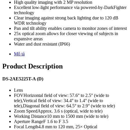
High quality imaging with 2 MP resolution
Excellent low-light performance via powered-by-DarkFighter
technology
Clear imaging against strong back lighting due to 120 dB
WDR technology
Pan and tilt ability enables camera to monitor zones of interest
25x optical zoom allows for closer viewing of subjects in
expansive areas
Water and dust resistant (IP66)
Mô tả
Product Description
DS-2AE5225T-A (D)
Lens
FOV
Horizontal field of view: 57.6° to 2.5° (wide to
tele),Vertical field of view: 34.4° to 1.4° (wide to
tele),Diagonal field of view: 64.5° to 2.9° (wide to tele)
Zoom Speed
Approx. 3.6 s (optical, wide to tele)
Working Distance
10 mm to 1500 mm (wide to tele)
Aperture Range
F 1.6 to F 3.5
Focal Length
4.8 mm to 120 mm, 25× Optical