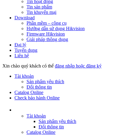
Tin hoạt động
Tin sản phẩm
Tin khuyến mại
Download
Phần mềm – công cụ
Hướng dẫn sử dụng Hikvision
Firmware Hikvision
Giải pháp thông dụng
Đại lý
Tuyển dụng
Liên hệ
Xin chào quý khách có thể
đăng nhập hoặc đăng ký
Tài khoản
Sản phẩm yêu thích
Đổi thông tin
Catalog Online
Check bảo hành Online
Tài khoản
Sản phẩm yêu thích
Đổi thông tin
Catalog Online