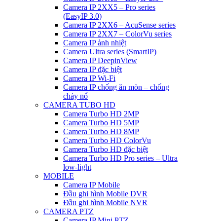
Camera IP 2XX5 – Pro series
(EasyIP 3.0)
Camera IP 2XX6 – AcuSense series
Camera IP 2XX7 – ColorVu series
Camera IP ảnh nhiệt
Camera Ultra series (SmartIP)
Camera IP DeepinView
Camera IP đặc biệt
Camera IP Wi-Fi
Camera IP chống ăn mòn – chống
cháy nổ
CAMERA TUBO HD
Camera Turbo HD 2MP
Camera Turbo HD 5MP
Camera Turbo HD 8MP
Camera Turbo HD ColorVu
Camera Turbo HD đặc biệt
Camera Turbo HD Pro series – Ultra
low-light
MOBILE
Camera IP Mobile
Đầu ghi hình Mobile DVR
Đầu ghi hình Mobile NVR
CAMERA PTZ
Camera IP Mini PTZ