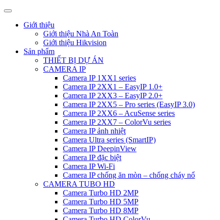
Giới thiệu
Giới thiệu Nhà An Toàn
Giới thiệu Hikvision
Sản phẩm
THIẾT BỊ DỰ ÁN
CAMERA IP
Camera IP 1XX1 series
Camera IP 2XX1 – EasyIP 1.0+
Camera IP 2XX3 – EasyIP 2.0+
Camera IP 2XX5 – Pro series (EasyIP 3.0)
Camera IP 2XX6 – AcuSense series
Camera IP 2XX7 – ColorVu series
Camera IP ảnh nhiệt
Camera Ultra series (SmartIP)
Camera IP DeepinView
Camera IP đặc biệt
Camera IP Wi-Fi
Camera IP chống ăn mòn – chống cháy nổ
CAMERA TUBO HD
Camera Turbo HD 2MP
Camera Turbo HD 5MP
Camera Turbo HD 8MP
Camera Turbo HD ColorVu