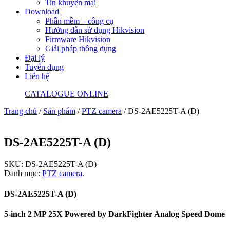
Tin khuyến mại
Download
Phần mềm – công cụ
Hướng dẫn sử dụng Hikvision
Firmware Hikvision
Giải pháp thông dụng
Đại lý
Tuyển dụng
Liên hệ
CATALOGUE ONLINE
Trang chủ
/
Sản phẩm
/
PTZ camera
/ DS-2AE5225T-A (D)
DS-2AE5225T-A (D)
SKU:
DS-2AE5225T-A (D)
Danh mục:
PTZ camera
.
DS-2AE5225T-A (D)
5-inch 2 MP 25X Powered by DarkFighter Analog Speed Dome