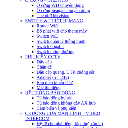
Ổ CỨNG – THẺ NHỚ
Ổ cứng WD chuyên dụng
Ổ cứng Seagate chuyên dụng
Thẻ nhớ hikvision
SWITCH & THIẾT BỊ MẠNG
Router Wifi
Bộ phát wifi cho thang máy
Switch PoE
Switch quản lý thông minh
Switch Gigabit
Switch thông thường
PHỤ KIỆN CCTV
Dây cáp
Chân đế
Đầu cáp quang, UTP, chống sét
Adapter (5 – 24v)
Bàn điều khiển PTZ
Mic thu tiếng
HỆ THỐNG BÁO ĐỘNG
Tủ báo động hybrid
Tủ báo động không dây AX hub
Cảm biến và phụ kiện
CHUÔNG CỬA MÀN HÌNH – VIDEO
INTERCOM
Hệ IP cho nhà riêng, biệt thự, căn hộ