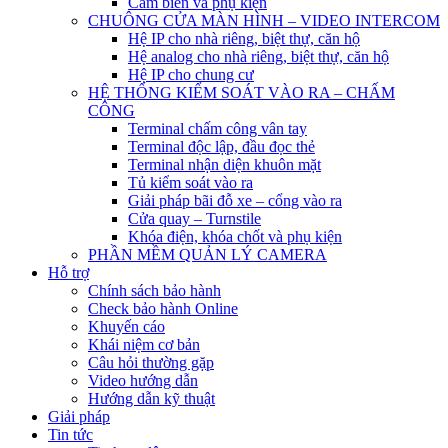
Cảm biến và phụ kiện
CHUÔNG CỬA MÀN HÌNH – VIDEO INTERCOM
Hệ IP cho nhà riêng, biệt thự, căn hộ
Hệ analog cho nhà riêng, biệt thự, căn hộ
Hệ IP cho chung cư
HỆ THỐNG KIỂM SOÁT VÀO RA – CHẤM
CÔNG
Terminal chấm công vân tay
Terminal độc lập, đầu đọc thẻ
Terminal nhận diện khuôn mặt
Tủ kiểm soát vào ra
Giải pháp bãi đỗ xe – cổng vào ra
Cửa quay – Turnstile
Khóa điện, khóa chốt và phụ kiện
PHẦN MỀM QUẢN LÝ CAMERA
Hỗ trợ
Chính sách bảo hành
Check bảo hành Online
Khuyến cáo
Khái niệm cơ bản
Câu hỏi thường gặp
Video hướng dẫn
Hướng dẫn kỹ thuật
Giải pháp
Tin tức