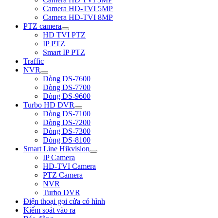
Camera HD-TVI 5MP
Camera HD-TVI 8MP
PTZ camera
HD TVI PTZ
IP PTZ
Smart IP PTZ
Traffic
NVR
Dòng DS-7600
Dòng DS-7700
Dòng DS-9600
Turbo HD DVR
Dòng DS-7100
Dòng DS-7200
Dòng DS-7300
Dòng DS-8100
Smart Line Hikvision
IP Camera
HD-TVI Camera
PTZ Camera
NVR
Turbo DVR
Điện thoại gọi cửa có hình
Kiểm soát vào ra