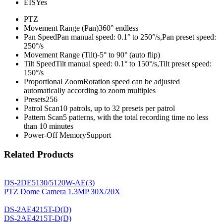
EIS
Yes
PTZ
Movement Range (Pan)
360° endless
Pan Speed
Pan manual speed: 0.1° to 250°/s,Pan preset speed:
250°/s
Movement Range (Tilt)
-5° to 90° (auto flip)
Tilt Speed
Tilt manual speed: 0.1° to 150°/s,Tilt preset speed:
150°/s
Proportional Zoom
Rotation speed can be adjusted
automatically according to zoom multiples
Presets
256
Patrol Scan
10 patrols, up to 32 presets per patrol
Pattern Scan
5 patterns, with the total recording time no less
than 10 minutes
Power-Off Memory
Support
Related Products
DS-2DE5130/5120W-AE(3)
PTZ Dome Camera 1.3MP 30X/20X
DS-2AE4215T-D(D)
DS-2AE4215T-D(D)