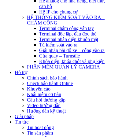
Hệ analog cho nhà riêng, biệt thự,
căn hộ
Hệ IP cho chung cư
HỆ THỐNG KIỂM SOÁT VÀO RA –
CHẤM CÔNG
Terminal chấm công vân tay
Terminal độc lập, đầu đọc thẻ
Terminal nhận diện khuôn mặt
Tủ kiểm soát vào ra
Giải pháp bãi đỗ xe – cổng vào ra
Cửa quay – Turnstile
Khóa điện, khóa chốt và phụ kiện
PHẦN MỀM QUẢN LÝ CAMERA
Hỗ trợ
Chính sách bảo hành
Check bảo hành Online
Khuyến cáo
Khái niệm cơ bản
Câu hỏi thường gặp
Video hướng dẫn
Hướng dẫn kỹ thuật
Giải pháp
Tin tức
Tin hoạt động
Tin sản phẩm