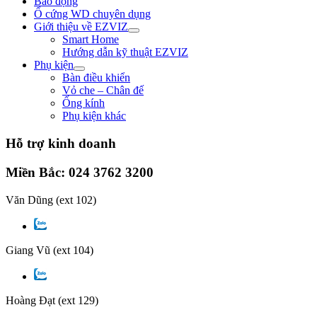
Báo động
Ổ cứng WD chuyên dụng
Giới thiệu về EZVIZ
Smart Home
Hướng dẫn kỹ thuật EZVIZ
Phụ kiện
Bàn điều khiển
Vỏ che – Chân đế
Ống kính
Phụ kiện khác
Hỗ trợ kinh doanh
Miền Bắc: 024 3762 3200
Văn Dũng
(ext 102)
Giang Vũ
(ext 104)
Hoàng Đạt
(ext 129)