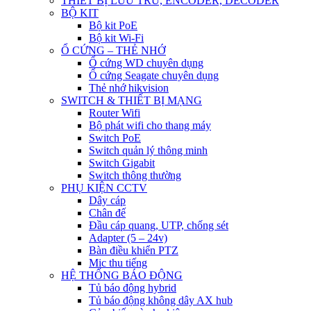
THIẾT BỊ LƯU TRỮ, ENCODER, DECODER
BỘ KIT
Bộ kit PoE
Bộ kit Wi-Fi
Ổ CỨNG – THẺ NHỚ
Ổ cứng WD chuyên dụng
Ổ cứng Seagate chuyên dụng
Thẻ nhớ hikvision
SWITCH & THIẾT BỊ MẠNG
Router Wifi
Bộ phát wifi cho thang máy
Switch PoE
Switch quản lý thông minh
Switch Gigabit
Switch thông thường
PHỤ KIỆN CCTV
Dây cáp
Chân đế
Đầu cáp quang, UTP, chống sét
Adapter (5 – 24v)
Bàn điều khiển PTZ
Mic thu tiếng
HỆ THỐNG BÁO ĐỘNG
Tủ báo động hybrid
Tủ báo động không dây AX hub