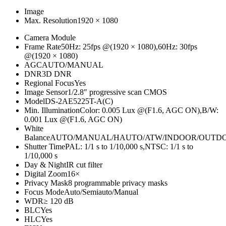
Image
Max. Resolution
1920 × 1080
Camera Module
Frame Rate
50Hz: 25fps @(1920 × 1080),60Hz: 30fps
@(1920 × 1080)
AGC
AUTO/MANUAL
DNR
3D DNR
Regional Focus
Yes
Image Sensor
1/2.8″ progressive scan CMOS
Model
DS-2AE5225T-A(C)
Min. Illumination
Color: 0.005 Lux @(F1.6, AGC ON),B/W:
0.001 Lux @(F1.6, AGC ON)
White
Balance
AUTO/MANUAL/HAUTO/ATW/INDOOR/OUTD
Shutter Time
PAL: 1/1 s to 1/10,000 s,NTSC: 1/1 s to
1/10,000 s
Day & Night
IR cut filter
Digital Zoom
16×
Privacy Mask
8 programmable privacy masks
Focus Mode
Auto/Semiauto/Manual
WDR
≥ 120 dB
BLC
Yes
HLC
Yes