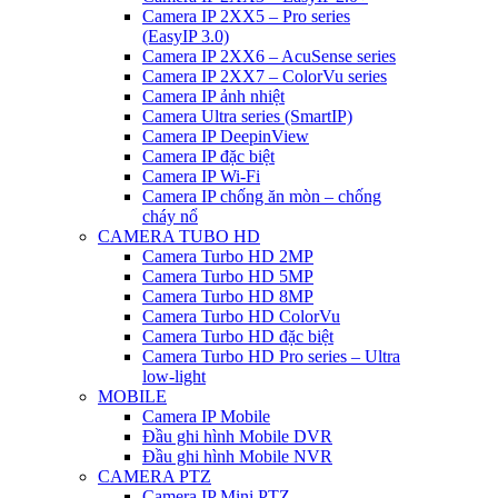
Camera IP 2XX5 – Pro series
(EasyIP 3.0)
Camera IP 2XX6 – AcuSense series
Camera IP 2XX7 – ColorVu series
Camera IP ảnh nhiệt
Camera Ultra series (SmartIP)
Camera IP DeepinView
Camera IP đặc biệt
Camera IP Wi-Fi
Camera IP chống ăn mòn – chống
cháy nổ
CAMERA TUBO HD
Camera Turbo HD 2MP
Camera Turbo HD 5MP
Camera Turbo HD 8MP
Camera Turbo HD ColorVu
Camera Turbo HD đặc biệt
Camera Turbo HD Pro series – Ultra
low-light
MOBILE
Camera IP Mobile
Đầu ghi hình Mobile DVR
Đầu ghi hình Mobile NVR
CAMERA PTZ
Camera IP Mini PTZ