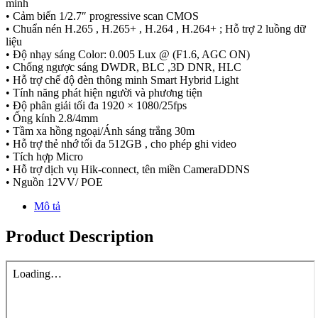
minh
• Cảm biến 1/2.7″ progressive scan CMOS
• Chuẩn nén H.265 , H.265+ , H.264 , H.264+ ; Hỗ trợ 2 luồng dữ
liệu
• Độ nhạy sáng Color: 0.005 Lux @ (F1.6, AGC ON)
• Chống ngược sáng DWDR, BLC ,3D DNR, HLC
• Hỗ trợ chế độ đèn thông minh Smart Hybrid Light
• Tính năng phát hiện người và phương tiện
• Độ phân giải tối đa 1920 × 1080/25fps
• Ống kính 2.8/4mm
• Tầm xa hồng ngoại/Ánh sáng trắng 30m
• Hỗ trợ thẻ nhớ tối đa 512GB , cho phép ghi video
• Tích hợp Micro
• Hỗ trợ dịch vụ Hik-connect, tên miền CameraDDNS
• Nguồn 12VV/ POE
Mô tả
Product Description