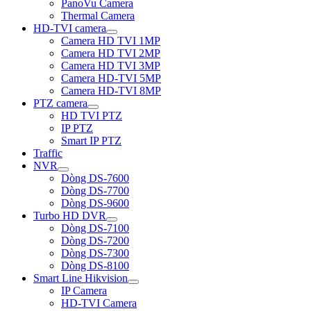
PanoVu Camera
Thermal Camera
HD-TVI camera
Camera HD TVI 1MP
Camera HD TVI 2MP
Camera HD TVI 3MP
Camera HD-TVI 5MP
Camera HD-TVI 8MP
PTZ camera
HD TVI PTZ
IP PTZ
Smart IP PTZ
Traffic
NVR
Dòng DS-7600
Dòng DS-7700
Dòng DS-9600
Turbo HD DVR
Dòng DS-7100
Dòng DS-7200
Dòng DS-7300
Dòng DS-8100
Smart Line Hikvision
IP Camera
HD-TVI Camera