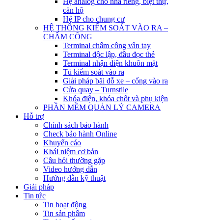
Hệ analog cho nhà riêng, biệt thự,
căn hộ
Hệ IP cho chung cư
HỆ THỐNG KIỂM SOÁT VÀO RA –
CHẤM CÔNG
Terminal chấm công vân tay
Terminal độc lập, đầu đọc thẻ
Terminal nhận diện khuôn mặt
Tủ kiểm soát vào ra
Giải pháp bãi đỗ xe – cổng vào ra
Cửa quay – Turnstile
Khóa điện, khóa chốt và phụ kiện
PHẦN MỀM QUẢN LÝ CAMERA
Hỗ trợ
Chính sách bảo hành
Check bảo hành Online
Khuyến cáo
Khái niệm cơ bản
Câu hỏi thường gặp
Video hướng dẫn
Hướng dẫn kỹ thuật
Giải pháp
Tin tức
Tin hoạt động
Tin sản phẩm