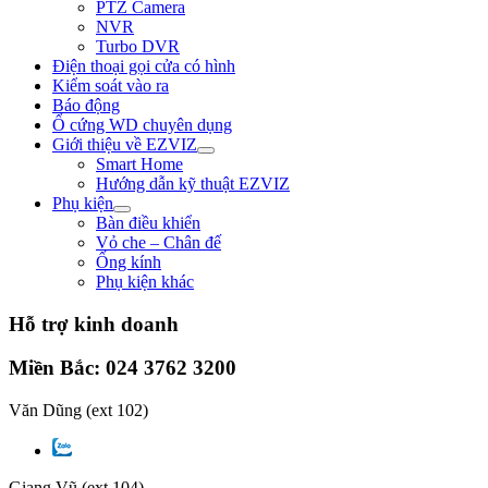
PTZ Camera
NVR
Turbo DVR
Điện thoại gọi cửa có hình
Kiểm soát vào ra
Báo động
Ổ cứng WD chuyên dụng
Giới thiệu về EZVIZ
Smart Home
Hướng dẫn kỹ thuật EZVIZ
Phụ kiện
Bàn điều khiển
Vỏ che – Chân đế
Ống kính
Phụ kiện khác
Hỗ trợ kinh doanh
Miền Bắc: 024 3762 3200
Văn Dũng
(ext 102)
Giang Vũ
(ext 104)