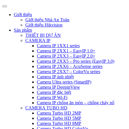
Giới thiệu
Giới thiệu Nhà An Toàn
Giới thiệu Hikvision
Sản phẩm
THIẾT BỊ DỰ ÁN
CAMERA IP
Camera IP 1XX1 series
Camera IP 2XX1 – EasyIP 1.0+
Camera IP 2XX3 – EasyIP 2.0+
Camera IP 2XX5 – Pro series (EasyIP 3.0)
Camera IP 2XX6 – AcuSense series
Camera IP 2XX7 – ColorVu series
Camera IP ảnh nhiệt
Camera Ultra series (SmartIP)
Camera IP DeepinView
Camera IP đặc biệt
Camera IP Wi-Fi
Camera IP chống ăn mòn – chống cháy nổ
CAMERA TUBO HD
Camera Turbo HD 2MP
Camera Turbo HD 5MP
Camera Turbo HD 8MP
Camera Turbo HD ColorVu