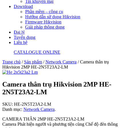
Tin khuyến mại
Download
Phần mềm – công cụ
Hướng dẫn sử dụng Hikvision
Firmware Hikvision
Giải pháp thông dụng
Đại lý
Tuyển dụng
Liên hệ
CATALOGUE ONLINE
Trang chủ
/
Sản phẩm
/
Network Camera
/ Camera thân trụ
Hikvision 2MP HE-2N5T23A2-LM
Camera thân trụ Hikvision 2MP HE-
2N5T23A2-LM
SKU:
HE-2N5T23A2-LM
Danh mục:
Network Camera
.
CAMERA THÂN 2MP HE-2N5T23A2-LM
Camera Phát hiện người và phương tiện cùng Chế độ đèn thông