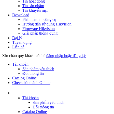
Tin hoạt động
Tin sản phẩm
Tin khuyến mại
Download
Phần mềm – công cụ
Hướng dẫn sử dụng Hikvision
Firmware Hikvision
Giải pháp thông dụng
Đại lý
Tuyển dụng
Liên hệ
Xin chào quý khách có thể
đăng nhập hoặc đăng ký
Tài khoản
Sản phẩm yêu thích
Đổi thông tin
Catalog Online
Check bảo hành Online
Tài khoản
Sản phẩm yêu thích
Đổi thông tin
Catalog Online