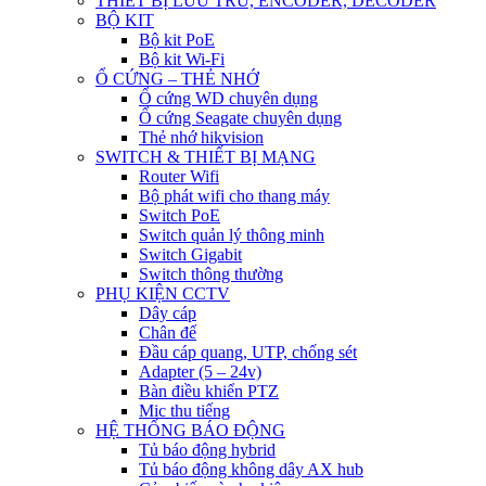
THIẾT BỊ LƯU TRỮ, ENCODER, DECODER
BỘ KIT
Bộ kit PoE
Bộ kit Wi-Fi
Ổ CỨNG – THẺ NHỚ
Ổ cứng WD chuyên dụng
Ổ cứng Seagate chuyên dụng
Thẻ nhớ hikvision
SWITCH & THIẾT BỊ MẠNG
Router Wifi
Bộ phát wifi cho thang máy
Switch PoE
Switch quản lý thông minh
Switch Gigabit
Switch thông thường
PHỤ KIỆN CCTV
Dây cáp
Chân đế
Đầu cáp quang, UTP, chống sét
Adapter (5 – 24v)
Bàn điều khiển PTZ
Mic thu tiếng
HỆ THỐNG BÁO ĐỘNG
Tủ báo động hybrid
Tủ báo động không dây AX hub