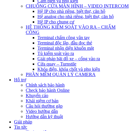
Cảm biến và phụ kiện
CHUÔNG CỬA MÀN HÌNH – VIDEO INTERCOM
Hệ IP cho nhà riêng, biệt thự, căn hộ
Hệ analog cho nhà riêng, biệt thự, căn hộ
Hệ IP cho chung cư
HỆ THỐNG KIỂM SOÁT VÀO RA – CHẤM
CÔNG
Terminal chấm công vân tay
Terminal độc lập, đầu đọc thẻ
Terminal nhận diện khuôn mặt
Tủ kiểm soát vào ra
Giải pháp bãi đỗ xe – cổng vào ra
Cửa quay – Turnstile
Khóa điện, khóa chốt và phụ kiện
PHẦN MỀM QUẢN LÝ CAMERA
Hỗ trợ
Chính sách bảo hành
Check bảo hành Online
Khuyến cáo
Khái niệm cơ bản
Câu hỏi thường gặp
Video hướng dẫn
Hướng dẫn kỹ thuật
Giải pháp
Tin tức