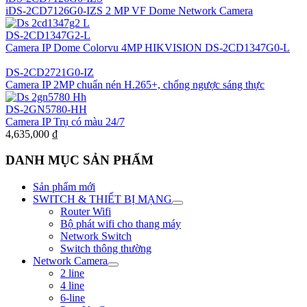
iDS-2CD7126G0-IZS 2 MP VF Dome Network Camera
DS-2CD1347G2-L
Camera IP Dome Colorvu 4MP HIKVISION DS-2CD1347G0-L
DS-2CD2721G0-IZ
Camera IP 2MP chuẩn nén H.265+, chống ngược sáng thực
DS-2GN5780-HH
Camera IP Trụ có màu 24/7
4,635,000
₫
DANH MỤC SẢN PHẨM
Sản phẩm mới
SWITCH & THIẾT BỊ MẠNG
Router Wifi
Bộ phát wifi cho thang máy
Network Switch
Switch thông thường
Network Camera
2 line
4 line
6-line