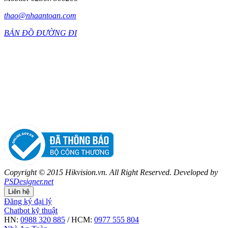
thao@nhaantoan.com
BẢN ĐỒ ĐƯỜNG ĐI
Copyright © 2015 Hikvision.vn. All Right Reserved. Developed by
PSDesigner.net
Liên hệ
Đăng ký đại lý
Chatbot kỹ thuật
HN:
0988 320 885
/ HCM:
0977 555 804