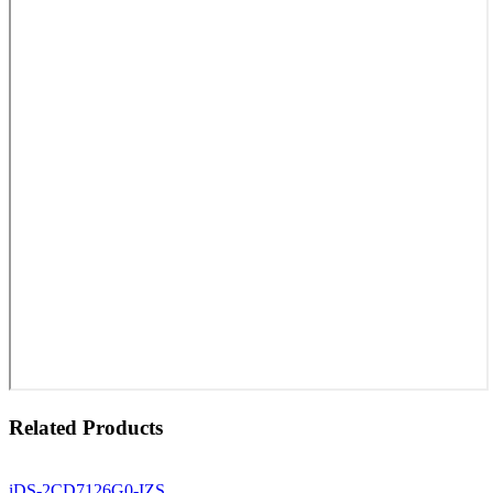
Related Products
iDS-2CD7126G0-IZS