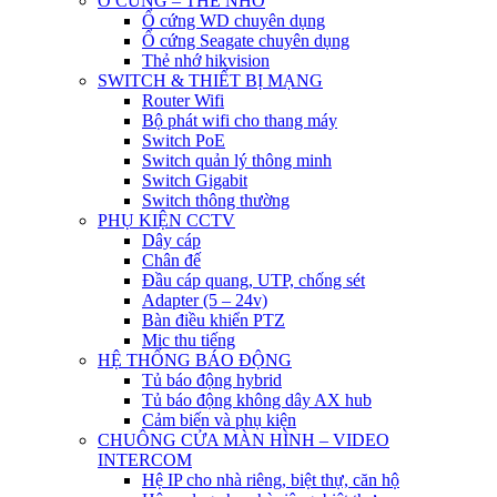
Ổ CỨNG – THẺ NHỚ
Ổ cứng WD chuyên dụng
Ổ cứng Seagate chuyên dụng
Thẻ nhớ hikvision
SWITCH & THIẾT BỊ MẠNG
Router Wifi
Bộ phát wifi cho thang máy
Switch PoE
Switch quản lý thông minh
Switch Gigabit
Switch thông thường
PHỤ KIỆN CCTV
Dây cáp
Chân đế
Đầu cáp quang, UTP, chống sét
Adapter (5 – 24v)
Bàn điều khiển PTZ
Mic thu tiếng
HỆ THỐNG BÁO ĐỘNG
Tủ báo động hybrid
Tủ báo động không dây AX hub
Cảm biến và phụ kiện
CHUÔNG CỬA MÀN HÌNH – VIDEO
INTERCOM
Hệ IP cho nhà riêng, biệt thự, căn hộ