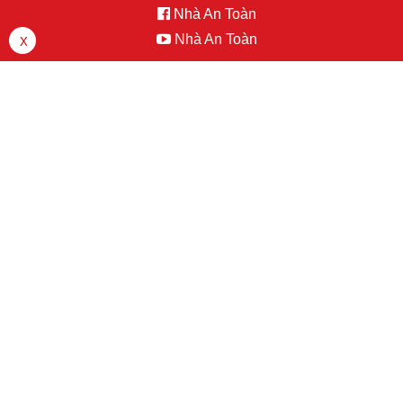
Nhà An Toàn
Nhà An Toàn
X
LINK ĐĂNG KÝ ĐẠI LÝ (Click vào đây)
Miền Bắc
0988 320 885
Miền Nam
0977 555 804
Miền Trung
0977 555 630
MENU
CATALOGUE ONLINE
Trang chủ
/
Sản phẩm
/
Network Camera
/
6-line
/ 6MP Fisheye
Network Camera
6MP Fisheye Network Camera
SKU:
DS-2CD6362F-IVS