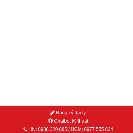
đăng nhập hoặc đăng ký
Đăng ký đại lý
Chatbot kỹ thuật
HN:
0988 320 885
/ HCM:
0977 555 804