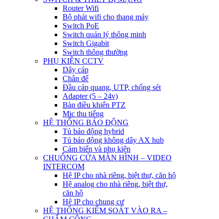
Router Wifi
Bộ phát wifi cho thang máy
Switch PoE
Switch quản lý thông minh
Switch Gigabit
Switch thông thường
PHỤ KIỆN CCTV
Dây cáp
Chân đế
Đầu cáp quang, UTP, chống sét
Adapter (5 – 24v)
Bàn điều khiển PTZ
Mic thu tiếng
HỆ THỐNG BÁO ĐỘNG
Tủ báo động hybrid
Tủ báo động không dây AX hub
Cảm biến và phụ kiện
CHUÔNG CỬA MÀN HÌNH – VIDEO
INTERCOM
Hệ IP cho nhà riêng, biệt thự, căn hộ
Hệ analog cho nhà riêng, biệt thự,
căn hộ
Hệ IP cho chung cư
HỆ THỐNG KIỂM SOÁT VÀO RA –