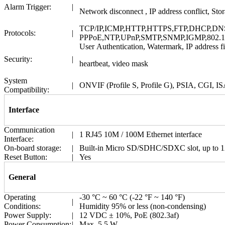
Alarm Trigger:
|
Network disconnect , IP address conflict, Sto
TCP/IP,ICMP,HTTP,HTTPS,FTP,DHCP,DN
Protocols:
|
PPPoE,NTP,UPnP,SMTP,SNMP,IGMP,802.1X
User Authentication, Watermark, IP address fi
Security:
|
heartbeat, video mask
System
|
ONVIF (Profile S, Profile G), PSIA, CGI, I
Compatibility:
Interface
Communication
|
1 RJ45 10M / 100M Ethernet interface
Interface:
On-board storage:
|
Built-in Micro SD/SDHC/SDXC slot, up to 
Reset Button:
|
Yes
General
Operating
-30 °C ~ 60 °C (-22 °F ~ 140 °F)
|
Conditions:
Humidity 95% or less (non-condensing)
Power Supply:
|
12 VDC ± 10%, PoE (802.3af)
Power Consumption:
|
Max. 5.5 W