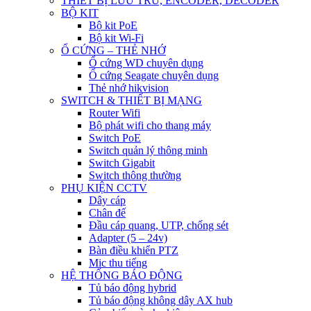
THIẾT BỊ LƯU TRỮ, ENCODER, DECODER
BỘ KIT
Bộ kit PoE
Bộ kit Wi-Fi
Ổ CỨNG – THẺ NHỚ
Ổ cứng WD chuyên dụng
Ổ cứng Seagate chuyên dụng
Thẻ nhớ hikvision
SWITCH & THIẾT BỊ MẠNG
Router Wifi
Bộ phát wifi cho thang máy
Switch PoE
Switch quản lý thông minh
Switch Gigabit
Switch thông thường
PHỤ KIỆN CCTV
Dây cáp
Chân đế
Đầu cáp quang, UTP, chống sét
Adapter (5 – 24v)
Bàn điều khiển PTZ
Mic thu tiếng
HỆ THỐNG BÁO ĐỘNG
Tủ báo động hybrid
Tủ báo động không dây AX hub