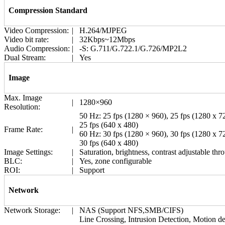
Compression Standard
Video Compression:
|
H.264/MJPEG
Video bit rate:
|
32Kbps~12Mbps
Audio Compression:
|
-S: G.711/G.722.1/G.726/MP2L2
Dual Stream:
|
Yes
Image
Max. Image
|
1280×960
Resolution:
50 Hz: 25 fps (1280 × 960), 25 fps (1280 x 72
25 fps (640 x 480)
Frame Rate:
|
60 Hz: 30 fps (1280 × 960), 30 fps (1280 x 72
30 fps (640 x 480)
Image Settings:
|
Saturation, brightness, contrast adjustable th
BLC:
|
Yes, zone configurable
ROI:
|
Support
Network
Network Storage:
|
NAS (Support NFS,SMB/CIFS)
Line Crossing, Intrusion Detection, Motion d