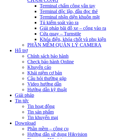
CHẤM CÔNG
Terminal chấm công vân tay
Terminal độc lập, đầu đọc thẻ
Terminal nhận diện khuôn mặt
Tủ kiểm soát vào ra
Giải pháp bãi đỗ xe – cổng vào ra
Cửa quay – Turnstile
Khóa điện, khóa chốt và phụ kiện
PHẦN MỀM QUẢN LÝ CAMERA
Hỗ trợ
Chính sách bảo hành
Check bảo hành Online
Khuyến cáo
Khái niệm cơ bản
Câu hỏi thường gặp
Video hướng dẫn
Hướng dẫn kỹ thuật
Giải pháp
Tin tức
Tin hoạt động
Tin sản phẩm
Tin khuyến mại
Download
Phần mềm – công cụ
Hướng dẫn sử dụng Hikvision