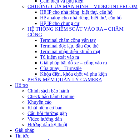
Cảm biến và phụ kiện
CHUÔNG CỬA MÀN HÌNH – VIDEO INTERCOM
Hệ IP cho nhà riêng, biệt thự, căn hộ
Hệ analog cho nhà riêng, biệt thự, căn hộ
Hệ IP cho chung cư
HỆ THỐNG KIỂM SOÁT VÀO RA – CHẤM
CÔNG
Terminal chấm công vân tay
Terminal độc lập, đầu đọc thẻ
Terminal nhận diện khuôn mặt
Tủ kiểm soát vào ra
Giải pháp bãi đỗ xe – cổng vào ra
Cửa quay – Turnstile
Khóa điện, khóa chốt và phụ kiện
PHẦN MỀM QUẢN LÝ CAMERA
Hỗ trợ
Chính sách bảo hành
Check bảo hành Online
Khuyến cáo
Khái niệm cơ bản
Câu hỏi thường gặp
Video hướng dẫn
Hướng dẫn kỹ thuật
Giải pháp
Tin tức