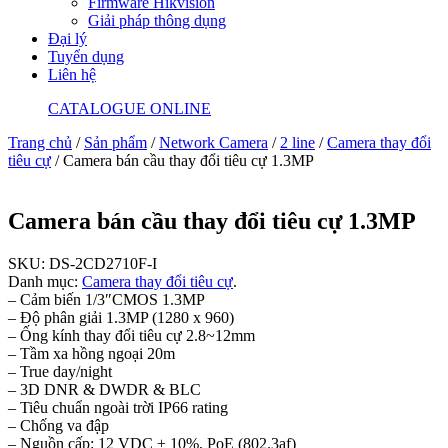
Firmware Hikvision
Giải pháp thông dụng
Đại lý
Tuyển dụng
Liên hệ
CATALOGUE ONLINE
Trang chủ
/
Sản phẩm
/
Network Camera
/
2 line
/
Camera thay đổi
tiêu cự
/ Camera bán cầu thay đổi tiêu cự 1.3MP
Camera bán cầu thay đổi tiêu cự 1.3MP
SKU:
DS-2CD2710F-I
Danh mục:
Camera thay đổi tiêu cự
.
– Cảm biến 1/3″CMOS 1.3MP
– Độ phân giải 1.3MP (1280 x 960)
– Ống kính thay đổi tiêu cự 2.8~12mm
– Tầm xa hồng ngoại 20m
– True day/night
– 3D DNR & DWDR & BLC
– Tiêu chuẩn ngoài trời IP66 rating
– Chống va đập
– Nguồn cấp: 12 VDC ± 10%, PoE (802.3af)