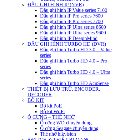
ĐẦU GHI HÌNH IP (NVR)
Đầu ghi hình IP Value series 7100
Đầu ghi hình IP Pro series 7600
Đầu ghi hình IP Pro series 7700
Đầu ghi hình IP Ultra series 8600
Đầu ghi hình IP Ultra series 9600
Đầu ghi hình IP DeepinMind
ĐẦU GHI HÌNH TURBO HD (DVR)
Đầu ghi hình Turbo HD 3.0 – Value
series
Đầu ghi hình Turbo HD 4.0 – Pro
series
Đầu ghi hình Turbo HD 4.0 – Ultra
series
Đầu ghi hình Turbo HD AcuSense
THIẾT BỊ LƯU TRỮ, ENCODER,
DECODER
BỘ KIT
Bộ kit PoE
Bộ kit Wi-Fi
Ổ CỨNG – THẺ NHỚ
Ổ cứng WD chuyên dụng
Ổ cứng Seagate chuyên dụng
Thẻ nhớ hikvision
SWITCH & THIẾT BỊ MẠNG