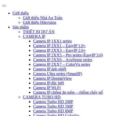
Giới thiệu
Giới thiệu Nhà An Toàn
Giới thiệu Hikvision
Sản phẩm
THIẾT BỊ DỰ ÁN
CAMERA IP
Camera IP 1XX1 series
Camera IP 2XX1 – EasyIP 1.0+
Camera IP 2XX3 – EasyIP 2.0+
Camera IP 2XX5 – Pro series (EasyIP 3.0)
Camera IP 2XX6 – AcuSense series
Camera IP 2XX7 – ColorVu series
Camera IP ảnh nhiệt
Camera Ultra series (SmartIP)
Camera IP DeepinView
Camera IP đặc biệt
Camera IP Wi-Fi
Camera IP chống ăn mòn – chống cháy nổ
CAMERA TUBO HD
Camera Turbo HD 2MP
Camera Turbo HD 5MP
Camera Turbo HD 8MP
Camera Turbo HD ColorVu