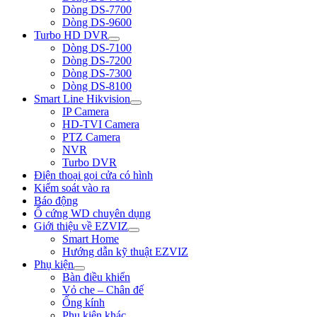
Dòng DS-7700
Dòng DS-9600
Turbo HD DVR
Dòng DS-7100
Dòng DS-7200
Dòng DS-7300
Dòng DS-8100
Smart Line Hikvision
IP Camera
HD-TVI Camera
PTZ Camera
NVR
Turbo DVR
Điện thoại gọi cửa có hình
Kiểm soát vào ra
Báo động
Ổ cứng WD chuyên dụng
Giới thiệu về EZVIZ
Smart Home
Hướng dẫn kỹ thuật EZVIZ
Phụ kiện
Bàn điều khiển
Vỏ che – Chân đế
Ống kính
Phụ kiện khác