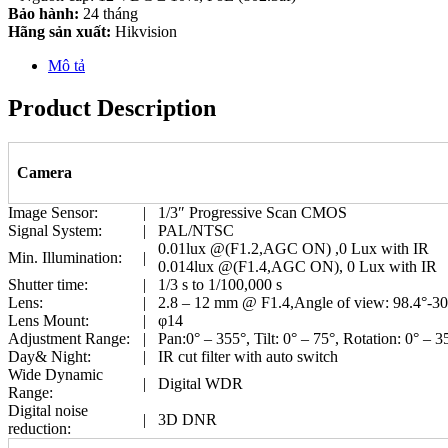
Bảo hành:
24 tháng
Hãng sản xuất:
Hikvision
Mô tả
Product Description
Camera
Image Sensor:
|
1/3″ Progressive Scan CMOS
Signal System:
|
PAL/NTSC
0.01lux @(F1.2,AGC ON) ,0 Lux with IR
Min. Illumination:
|
0.014lux @(F1.4,AGC ON), 0 Lux with IR
Shutter time:
|
1/3 s to 1/100,000 s
Lens:
|
2.8 – 12 mm @ F1.4,Angle of view: 98.4°-30
Lens Mount:
|
φ14
Adjustment Range:
|
Pan:0° – 355°, Tilt: 0° – 75°, Rotation: 0° – 3
Day& Night:
|
IR cut filter with auto switch
Wide Dynamic
|
Digital WDR
Range:
Digital noise
|
3D DNR
reduction: