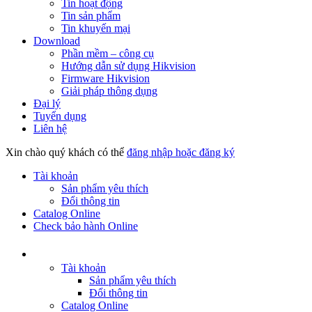
Tin hoạt động
Tin sản phẩm
Tin khuyến mại
Download
Phần mềm – công cụ
Hướng dẫn sử dụng Hikvision
Firmware Hikvision
Giải pháp thông dụng
Đại lý
Tuyển dụng
Liên hệ
Xin chào quý khách có thể
đăng nhập hoặc đăng ký
Tài khoản
Sản phẩm yêu thích
Đổi thông tin
Catalog Online
Check bảo hành Online
Tài khoản
Sản phẩm yêu thích
Đổi thông tin
Catalog Online