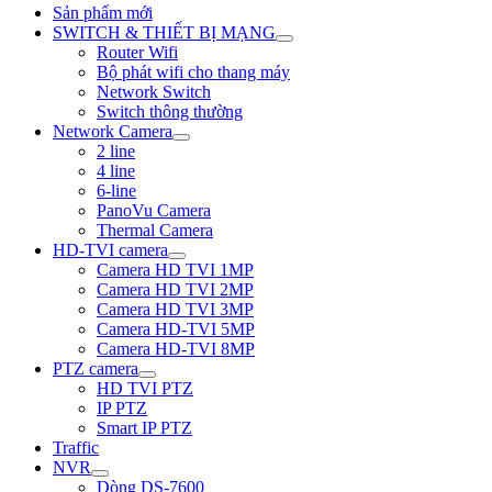
Sản phẩm mới
SWITCH & THIẾT BỊ MẠNG
Router Wifi
Bộ phát wifi cho thang máy
Network Switch
Switch thông thường
Network Camera
2 line
4 line
6-line
PanoVu Camera
Thermal Camera
HD-TVI camera
Camera HD TVI 1MP
Camera HD TVI 2MP
Camera HD TVI 3MP
Camera HD-TVI 5MP
Camera HD-TVI 8MP
PTZ camera
HD TVI PTZ
IP PTZ
Smart IP PTZ
Traffic
NVR
Dòng DS-7600