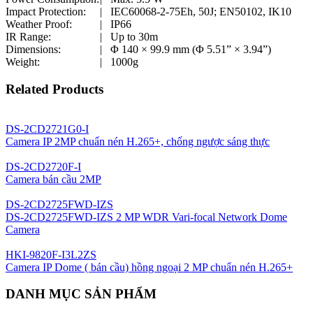
Impact Protection:
|
IEC60068-2-75Eh, 50J; EN50102, IK10
Weather Proof:
|
IP66
IR Range:
|
Up to 30m
Dimensions:
|
Φ 140 × 99.9 mm (Φ 5.51” × 3.94”)
Weight:
|
1000g
Related Products
DS-2CD2721G0-I
Camera IP 2MP chuẩn nén H.265+, chống ngược sáng thực
DS-2CD2720F-I
Camera bán cầu 2MP
DS-2CD2725FWD-IZS
DS-2CD2725FWD-IZS 2 MP WDR Vari-focal Network Dome
Camera
HKI-9820F-I3L2ZS
Camera IP Dome ( bán cầu) hồng ngoại 2 MP chuẩn nén H.265+
DANH MỤC SẢN PHẨM