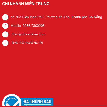
CHI NHÁNH MIỀN TRUNG
số 703 Điện Biên Phủ, Phường An Khê, Thành phố Đà Nẵng
Mobile: 0236.7300206
thao@nhaantoan.com
BẢN ĐỒ ĐƯỜNG ĐI