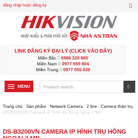
đăng nhập hoặc đăng ký
LINK ĐĂNG KÝ ĐẠI LÝ (CLICK VÀO ĐÂY)
Miền Bắc
0988 320 885
Miền Nam
0977 555 804
Miền Trung
0977 555 630
MENU
Trang chủ
/
Sản phẩm
/
Network Camera
/
2 line
/
Camera thân trụ
/
DS-B3200VN Camera IP hình trụ hồng ngoại 2 MP
DS-B3200VN CAMERA IP HÌNH TRỤ HỒNG