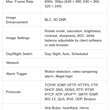
Max. Frame Rate
60Hz: 30fps (640 × 480, 640 × 360,
320 × 240)
Image
BLC, 3D DNR
Enhancement
Rotate mode, saturation, brightness,
contrast, sharpness, AGC, white
Image Settings
balance adjustable by client software
or web browser
Day/Night Switch
Day, Night, Auto, Scheduled
Network
Motion detection, video tampering
Alarm Trigger
alarm, illegal login
TCP/IP, ICMP, HTTP, HTTPS, FTP,
DHCP, DNS, DDNS, RTP, RTSP,
Protocols
RTCP, NTP, UPnP™, SMTP, IGMP,
802.1X, QoS, IPv6, UDP, Bonjour
Anti-flicker, heartbeat, mirror,