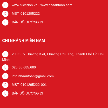
www.hikvision.vn
-
www.nhaantoan.com
MST: 0101295222
BẢN ĐỒ ĐƯỜNG ĐI
CHI NHÁNH MIỀN NAM
299/3 Lý Thường Kiệt, Phường Phú Thọ, Thành Phố Hồ Chí
Minh
028.38.685.689
info.nhaantoan@gmail.com
MST: 0101295222-001
BẢN ĐỒ ĐƯỜNG ĐI