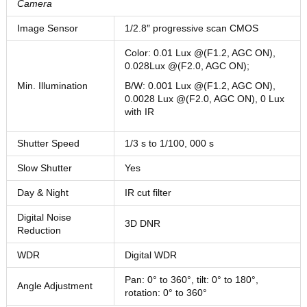
Camera
Image Sensor
1/2.8″ progressive scan CMOS
Color: 0.01 Lux @(F1.2, AGC ON),
0.028Lux @(F2.0, AGC ON);
Min. Illumination
B/W: 0.001 Lux @(F1.2, AGC ON),
0.0028 Lux @(F2.0, AGC ON), 0 Lux
with IR
Shutter Speed
1/3 s to 1/100, 000 s
Slow Shutter
Yes
Day & Night
IR cut filter
Digital Noise
3D DNR
Reduction
WDR
Digital WDR
Pan: 0° to 360°, tilt: 0° to 180°,
Angle Adjustment
rotation: 0° to 360°