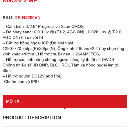
NGOẠI 2 MP
SKU:
DS-B3200VN
– Cảm biến: 1/2.8″ Progressive Scan CMOS,
– Độ nhạy sáng: 0.01Lux @ (F1.2, AGC ON) , 0.028 Lux @(F2.0,
AGC ON) 0 Lux với IR
– Cắt lọc hồng ngoại ICR ;Độ phân giải
1280×720:25fps(P)/30fps(N), Ống kính 2,8mm/F2.2 (tùy chọn ống
kính khác 4/6mm), Hỗ trợ chuẩn nén H.264&MJPEG,
– Hỗ trợ các tính năng chống ngược sáng kỹ thuật số DWDR,
Chống nhiễu số 3D DNR, BLC , ROI, Tầm xa hồng ngoại lên tới
35m.
– Hỗ trợ nguồn DC12V and PoE
-Chuẩn bảo vệ IP67
MÔ TẢ
PRODUCT DESCRIPTION