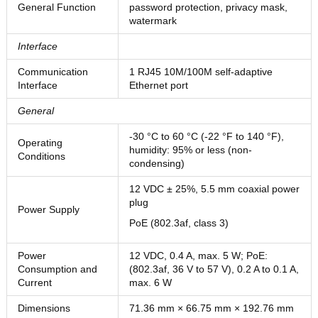
General Function
password protection, privacy mask,
watermark
Interface
Communication
1 RJ45 10M/100M self-adaptive
Interface
Ethernet port
General
-30 °C to 60 °C (-22 °F to 140 °F),
Operating
humidity: 95% or less (non-
Conditions
condensing)
12 VDC ± 25%, 5.5 mm coaxial power
plug
Power Supply
PoE (802.3af, class 3)
Power
12 VDC, 0.4 A, max. 5 W; PoE:
Consumption and
(802.3af, 36 V to 57 V), 0.2 A to 0.1 A,
Current
max. 6 W
Dimensions
71.36 mm × 66.75 mm × 192.76 mm