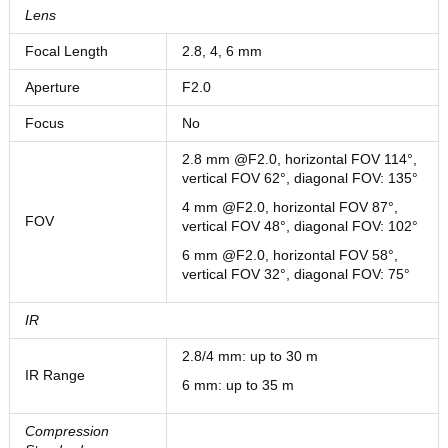
Lens
Focal Length
2.8, 4, 6 mm
Aperture
F2.0
Focus
No
2.8
mm @F2.0
, horizontal FOV 114°,
vertical FOV 62°, diagonal FOV: 135°
4
mm @F2.0
, horizontal FOV 87°,
FOV
vertical FOV 48°, diagonal FOV: 102°
6
mm @F2.0
, horizontal FOV 58°,
vertical FOV 32°, diagonal FOV: 75°
IR
2.8/4 mm: up to 30 m
IR Range
6 mm: up to 35 m
Compression