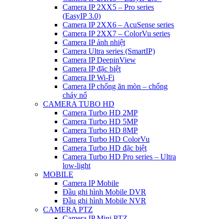
Camera IP 2XX5 – Pro series
(EasyIP 3.0)
Camera IP 2XX6 – AcuSense series
Camera IP 2XX7 – ColorVu series
Camera IP ảnh nhiệt
Camera Ultra series (SmartIP)
Camera IP DeepinView
Camera IP đặc biệt
Camera IP Wi-Fi
Camera IP chống ăn mòn – chống
cháy nổ
CAMERA TUBO HD
Camera Turbo HD 2MP
Camera Turbo HD 5MP
Camera Turbo HD 8MP
Camera Turbo HD ColorVu
Camera Turbo HD đặc biệt
Camera Turbo HD Pro series – Ultra
low-light
MOBILE
Camera IP Mobile
Đầu ghi hình Mobile DVR
Đầu ghi hình Mobile NVR
CAMERA PTZ
Camera IP Mini PTZ