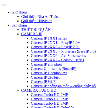
Giới thiệu
Giới thiệu Nhà An Toàn
Giới thiệu Hikvision
Sản phẩm
THIẾT BỊ DỰ ÁN
CAMERA IP
Camera IP 1XX1 series
Camera IP 2XX1 – EasyIP 1.0+
Camera IP 2XX3 – EasyIP 2.0+
Camera IP 2XX5 – Pro series (EasyIP 3.0)
Camera IP 2XX6 – AcuSense series
Camera IP 2XX7 – ColorVu series
Camera IP ảnh nhiệt
Camera Ultra series (SmartIP)
Camera IP DeepinView
Camera IP đặc biệt
Camera IP Wi-Fi
Camera IP chống ăn mòn – chống cháy nổ
CAMERA TUBO HD
Camera Turbo HD 2MP
Camera Turbo HD 5MP
Camera Turbo HD 8MP
Camera Turbo HD ColorVu