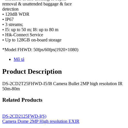
removal & unattended baggage & face
detection
• 120dB WDR
• IP67
• 3 streams;
• I5: up to 50 m; I8: up to 80 m
• Hik-Connect Service
• Up to 128GB on-board storage
*Model FHWD: 50fps/60fps(1920×1080)
Mô tả
Product Description
DS-2CD2T25FHWD-I5/I8 Camera Bullet 2MP high resolution IR
50m-80m
Related Products
DS-2CD2125FWD-I(S)
Camera Dome 2MP High resolution EXIR