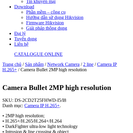
Tin khuyến mại
Download
Phần mềm – công cụ
Hướng dẫn sử dụng Hikvision
Firmware Hikvision
Giải pháp thông dụng
Đại lý
Tuyển dụng
Liên hệ
CATALOGUE ONLINE
Trang chủ
/
Sản phẩm
/
Network Camera
/
2 line
/
Camera IP
H.265+
/ Camera Bullet 2MP high resolution
Camera Bullet 2MP high resolution
SKU:
DS-2CD2T25FHWD-I5/I8
Danh mục:
Camera IP H.265+
.
• 2MP high resolution;
• H.265+/H.265/H.264+/H.264
• DarkFighter ultra-low light technology
• Intrusion & line crossing & object