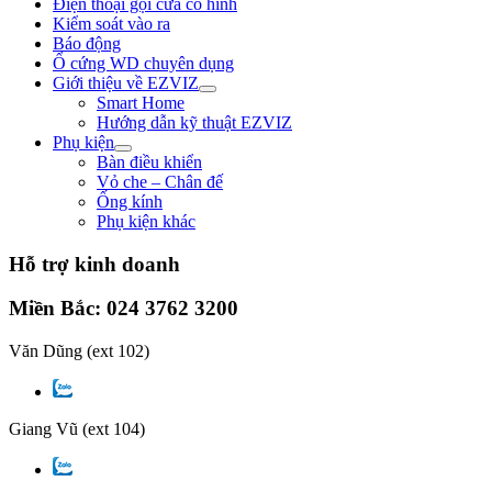
Điện thoại gọi cửa có hình
Kiểm soát vào ra
Báo động
Ổ cứng WD chuyên dụng
Giới thiệu về EZVIZ
Smart Home
Hướng dẫn kỹ thuật EZVIZ
Phụ kiện
Bàn điều khiển
Vỏ che – Chân đế
Ống kính
Phụ kiện khác
Hỗ trợ kinh doanh
Miền Bắc: 024 3762 3200
Văn Dũng
(ext 102)
Giang Vũ
(ext 104)