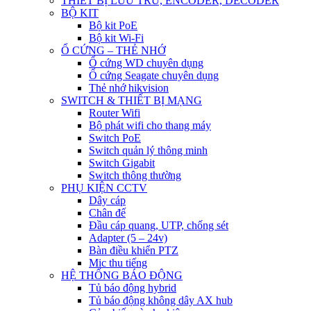
THIẾT BỊ LƯU TRỮ, ENCODER, DECODER
BỘ KIT
Bộ kit PoE
Bộ kit Wi-Fi
Ổ CỨNG – THẺ NHỚ
Ổ cứng WD chuyên dụng
Ổ cứng Seagate chuyên dụng
Thẻ nhớ hikvision
SWITCH & THIẾT BỊ MẠNG
Router Wifi
Bộ phát wifi cho thang máy
Switch PoE
Switch quản lý thông minh
Switch Gigabit
Switch thông thường
PHỤ KIỆN CCTV
Dây cáp
Chân đế
Đầu cáp quang, UTP, chống sét
Adapter (5 – 24v)
Bàn điều khiển PTZ
Mic thu tiếng
HỆ THỐNG BÁO ĐỘNG
Tủ báo động hybrid
Tủ báo động không dây AX hub