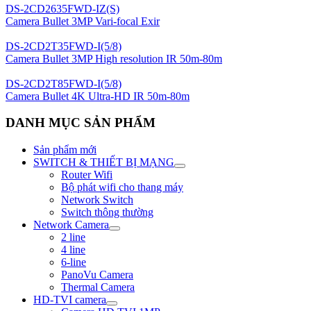
DS-2CD2635FWD-IZ(S)
Camera Bullet 3MP Vari-focal Exir
DS-2CD2T35FWD-I(5/8)
Camera Bullet 3MP High resolution IR 50m-80m
DS-2CD2T85FWD-I(5/8)
Camera Bullet 4K Ultra-HD IR 50m-80m
DANH MỤC SẢN PHẨM
Sản phẩm mới
SWITCH & THIẾT BỊ MẠNG
Router Wifi
Bộ phát wifi cho thang máy
Network Switch
Switch thông thường
Network Camera
2 line
4 line
6-line
PanoVu Camera
Thermal Camera
HD-TVI camera