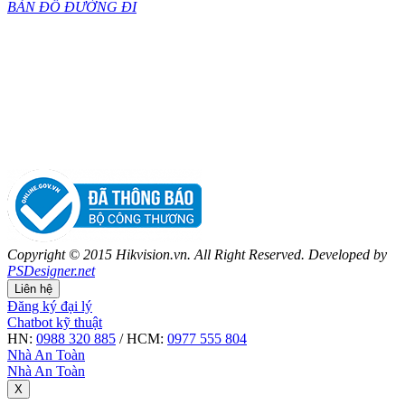
BẢN ĐỒ ĐƯỜNG ĐI
Copyright © 2015 Hikvision.vn. All Right Reserved. Developed by
PSDesigner.net
Liên hệ
Đăng ký đại lý
Chatbot kỹ thuật
HN:
0988 320 885
/ HCM:
0977 555 804
Nhà An Toàn
Nhà An Toàn
X