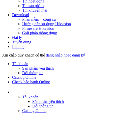
Tin hoạt động
Tin sản phẩm
Tin khuyến mại
Download
Phần mềm – công cụ
Hướng dẫn sử dụng Hikvision
Firmware Hikvision
Giải pháp thông dụng
Đại lý
Tuyển dụng
Liên hệ
Xin chào quý khách có thể
đăng nhập hoặc đăng ký
Tài khoản
Sản phẩm yêu thích
Đổi thông tin
Catalog Online
Check bảo hành Online
Tài khoản
Sản phẩm yêu thích
Đổi thông tin
Catalog Online