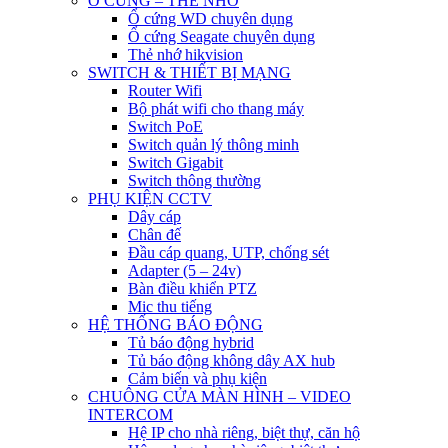
Ổ CỨNG – THẺ NHỚ
Ổ cứng WD chuyên dụng
Ổ cứng Seagate chuyên dụng
Thẻ nhớ hikvision
SWITCH & THIẾT BỊ MẠNG
Router Wifi
Bộ phát wifi cho thang máy
Switch PoE
Switch quản lý thông minh
Switch Gigabit
Switch thông thường
PHỤ KIỆN CCTV
Dây cáp
Chân đế
Đầu cáp quang, UTP, chống sét
Adapter (5 – 24v)
Bàn điều khiển PTZ
Mic thu tiếng
HỆ THỐNG BÁO ĐỘNG
Tủ báo động hybrid
Tủ báo động không dây AX hub
Cảm biến và phụ kiện
CHUÔNG CỬA MÀN HÌNH – VIDEO
INTERCOM
Hệ IP cho nhà riêng, biệt thự, căn hộ