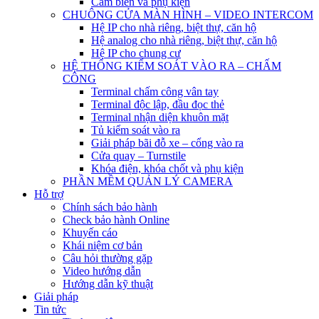
Cảm biến và phụ kiện
CHUÔNG CỬA MÀN HÌNH – VIDEO INTERCOM
Hệ IP cho nhà riêng, biệt thự, căn hộ
Hệ analog cho nhà riêng, biệt thự, căn hộ
Hệ IP cho chung cư
HỆ THỐNG KIỂM SOÁT VÀO RA – CHẤM
CÔNG
Terminal chấm công vân tay
Terminal độc lập, đầu đọc thẻ
Terminal nhận diện khuôn mặt
Tủ kiểm soát vào ra
Giải pháp bãi đỗ xe – cổng vào ra
Cửa quay – Turnstile
Khóa điện, khóa chốt và phụ kiện
PHẦN MỀM QUẢN LÝ CAMERA
Hỗ trợ
Chính sách bảo hành
Check bảo hành Online
Khuyến cáo
Khái niệm cơ bản
Câu hỏi thường gặp
Video hướng dẫn
Hướng dẫn kỹ thuật
Giải pháp
Tin tức