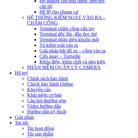
Hệ analog cho nhà riêng, biệt thự,
căn hộ
Hệ IP cho chung cư
HỆ THỐNG KIỂM SOÁT VÀO RA –
CHẤM CÔNG
Terminal chấm công vân tay
Terminal độc lập, đầu đọc thẻ
Terminal nhận diện khuôn mặt
Tủ kiểm soát vào ra
Giải pháp bãi đỗ xe – cổng vào ra
Cửa quay – Turnstile
Khóa điện, khóa chốt và phụ kiện
PHẦN MỀM QUẢN LÝ CAMERA
Hỗ trợ
Chính sách bảo hành
Check bảo hành Online
Khuyến cáo
Khái niệm cơ bản
Câu hỏi thường gặp
Video hướng dẫn
Hướng dẫn kỹ thuật
Giải pháp
Tin tức
Tin hoạt động
Tin sản phẩm