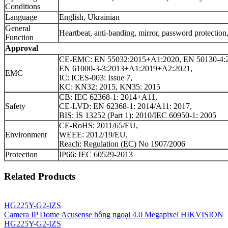
Conditions
Language
English, Ukrainian
General
Heartbeat, anti-banding, mirror, password protection
Function
Approval
CE-EMC: EN 55032:2015+A1:2020, EN 50130-4:2
EN 61000-3-3:2013+A1:2019+A2:2021,
EMC
IC: ICES-003: Issue 7,
KC: KN32: 2015, KN35: 2015
CB: IEC 62368-1: 2014+A11,
Safety
CE-LVD: EN 62368-1: 2014/A11: 2017,
BIS: IS 13252 (Part 1): 2010/IEC 60950-1: 2005
CE-RoHS: 2011/65/EU,
Environment
WEEE: 2012/19/EU,
Reach: Regulation (EC) No 1907/2006
Protection
IP66: IEC 60529-2013
Related Products
HG225Y-G2-IZS
Camera IP Dome Acusense hồng ngoại 4.0 Megapixel HIKVISION
HG225Y-G2-IZS