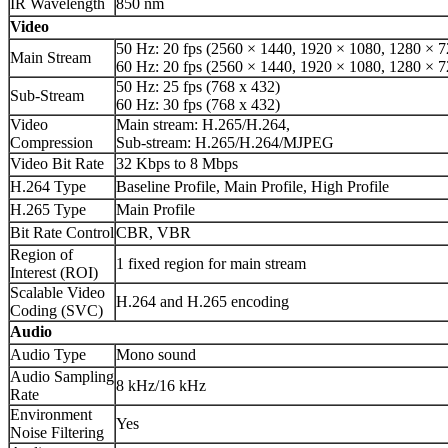
IR Wavelength
850 nm
Video
50 Hz: 20 fps (2560 × 1440, 1920 × 1080, 1280 × 7
Main Stream
60 Hz: 20 fps (2560 × 1440, 1920 × 1080, 1280 × 7
50 Hz: 25 fps (768 x 432)
Sub-Stream
60 Hz: 30 fps (768 x 432)
Video
Main stream: H.265/H.264,
Compression
Sub-stream: H.265/H.264/MJPEG
Video Bit Rate
32 Kbps to 8 Mbps
H.264 Type
Baseline Profile, Main Profile, High Profile
H.265 Type
Main Profile
Bit Rate Control
CBR, VBR
Region of
1 fixed region for main stream
Interest (ROI)
Scalable Video
H.264 and H.265 encoding
Coding (SVC)
Audio
Audio Type
Mono sound
Audio Sampling
8 kHz/16 kHz
Rate
Environment
Yes
Noise Filtering