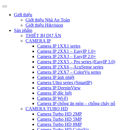
Giới thiệu
Giới thiệu Nhà An Toàn
Giới thiệu Hikvision
Sản phẩm
THIẾT BỊ DỰ ÁN
CAMERA IP
Camera IP 1XX1 series
Camera IP 2XX1 – EasyIP 1.0+
Camera IP 2XX3 – EasyIP 2.0+
Camera IP 2XX5 – Pro series (EasyIP 3.0)
Camera IP 2XX6 – AcuSense series
Camera IP 2XX7 – ColorVu series
Camera IP ảnh nhiệt
Camera Ultra series (SmartIP)
Camera IP DeepinView
Camera IP đặc biệt
Camera IP Wi-Fi
Camera IP chống ăn mòn – chống cháy nổ
CAMERA TUBO HD
Camera Turbo HD 2MP
Camera Turbo HD 5MP
Camera Turbo HD 8MP
Camera Turbo HD ColorVu