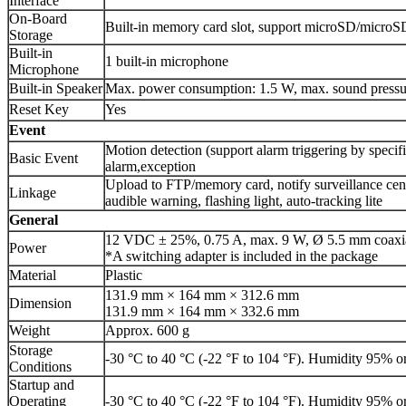
Interface
On-Board
Built-in memory card slot, support microSD/micr
Storage
Built-in
1 built-in microphone
Microphone
Built-in Speaker
Max. power consumption: 1.5 W, max. sound pressur
Reset Key
Yes
Event
Motion detection (support alarm triggering by specif
Basic Event
alarm,exception
Upload to FTP/memory card, notify surveillance center
Linkage
audible warning, flashing light, auto-tracking lite
General
12 VDC ± 25%, 0.75 A, max. 9 W, Ø 5.5 mm coaxial 
Power
*A switching adapter is included in the package
Material
Plastic
131.9 mm × 164 mm × 312.6 mm
Dimension
131.9 mm × 164 mm × 332.6 mm
Weight
Approx. 600 g
Storage
-30 °C to 40 °C (-22 °F to 104 °F). Humidity 95% o
Conditions
Startup and
Operating
-30 °C to 40 °C (-22 °F to 104 °F). Humidity 95% o