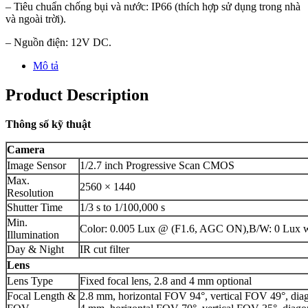
– Tiêu chuẩn chống bụi và nước: IP66 (thích hợp sử dụng trong nhà
và ngoài trời).
– Nguồn điện: 12V DC.
Mô tả
Product Description
Thông số kỹ thuật
Camera
Image Sensor
1/2.7 inch Progressive Scan CMOS
Max.
2560 × 1440
Resolution
Shutter Time
1/3 s to 1/100,000 s
Min.
Color: 0.005 Lux @ (F1.6, AGC ON),B/W: 0 Lux w
Illumination
Day & Night
IR cut filter
Lens
Lens Type
Fixed focal lens, 2.8 and 4 mm optional
Focal Length &
2.8 mm, horizontal FOV 94°, vertical FOV 49°, di