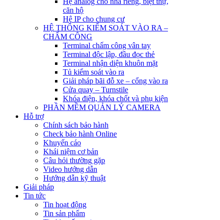
Hệ analog cho nhà riêng, biệt thự,
căn hộ
Hệ IP cho chung cư
HỆ THỐNG KIỂM SOÁT VÀO RA –
CHẤM CÔNG
Terminal chấm công vân tay
Terminal độc lập, đầu đọc thẻ
Terminal nhận diện khuôn mặt
Tủ kiểm soát vào ra
Giải pháp bãi đỗ xe – cổng vào ra
Cửa quay – Turnstile
Khóa điện, khóa chốt và phụ kiện
PHẦN MỀM QUẢN LÝ CAMERA
Hỗ trợ
Chính sách bảo hành
Check bảo hành Online
Khuyến cáo
Khái niệm cơ bản
Câu hỏi thường gặp
Video hướng dẫn
Hướng dẫn kỹ thuật
Giải pháp
Tin tức
Tin hoạt động
Tin sản phẩm