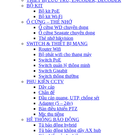
THIẾT BỊ LƯU TRỮ, ENCODER, DECODER
BỘ KIT
Bộ kit PoE
Bộ kit Wi-Fi
Ổ CỨNG – THẺ NHỚ
Ổ cứng WD chuyên dụng
Ổ cứng Seagate chuyên dụng
Thẻ nhớ hikvision
SWITCH & THIẾT BỊ MẠNG
Router Wifi
Bộ phát wifi cho thang máy
Switch PoE
Switch quản lý thông minh
Switch Gigabit
Switch thông thường
PHỤ KIỆN CCTV
Dây cáp
Chân đế
Đầu cáp quang, UTP, chống sét
Adapter (5 – 24v)
Bàn điều khiển PTZ
Mic thu tiếng
HỆ THỐNG BÁO ĐỘNG
Tủ báo động hybrid
Tủ báo động không dây AX hub