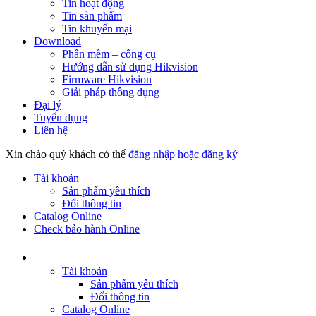
Tin hoạt động
Tin sản phẩm
Tin khuyến mại
Download
Phần mềm – công cụ
Hướng dẫn sử dụng Hikvision
Firmware Hikvision
Giải pháp thông dụng
Đại lý
Tuyển dụng
Liên hệ
Xin chào quý khách có thể
đăng nhập hoặc đăng ký
Tài khoản
Sản phẩm yêu thích
Đổi thông tin
Catalog Online
Check bảo hành Online
Tài khoản
Sản phẩm yêu thích
Đổi thông tin
Catalog Online