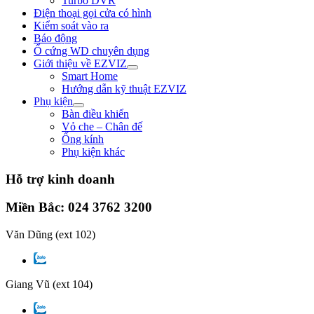
Turbo DVR
Điện thoại gọi cửa có hình
Kiểm soát vào ra
Báo động
Ổ cứng WD chuyên dụng
Giới thiệu về EZVIZ
Smart Home
Hướng dẫn kỹ thuật EZVIZ
Phụ kiện
Bàn điều khiển
Vỏ che – Chân đế
Ống kính
Phụ kiện khác
Hỗ trợ kinh doanh
Miền Bắc: 024 3762 3200
Văn Dũng
(ext 102)
Giang Vũ
(ext 104)