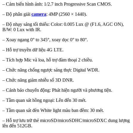
– Cảm biến hình ảnh: 1/2.7 inch Progressive Scan CMOS.
– Độ phân giải
camera
: 4MP (2560 × 1440).
– Độ nhạy sáng tối thiểu: Color: 0.005 Lux @ (F1.6, AGC ON),
B/W: 0 Lux with IR.
– Xoay ngang 0° to 345°, xoay dọc 0° to 80°.
– Hỗ trợ truyền dữ liệu 4G LTE.
– Tích hợp Mic và loa, hỗ trợ đàm thoại 2 chiều.
– Chức năng chống ngược sáng thực Digital WDR.
– Chức năng giảm nhiễu số 3D DNR.
– Cảnh báo chuyển động: Phát hiện người và phương tiện.
– Tầm quan sát hồng ngoại: Lên đến 30 mét.
– Tầm quan sát đèn White light màu ban đêm: 30 mét.
– Hỗ trợ lưu trữ thẻ microSD/microSDHC/microSDXC dung lượng
lên đến 512GB.