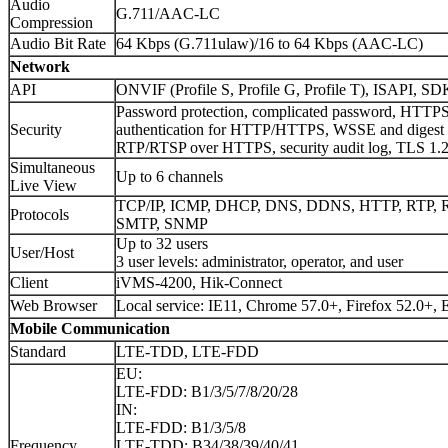
Audio
G.711/AAC-LC
Compression
Audio Bit Rate
64 Kbps (G.711ulaw)/16 to 64 Kbps (AAC-LC)
Network
API
ONVIF (Profile S, Profile G, Profile T), ISAPI, SD
Password protection, complicated password, HTTPS 
Security
authentication for HTTP/HTTPS, WSSE and digest a
RTP/RTSP over HTTPS, security audit log, TLS 1.2,
Simultaneous
Up to 6 channels
Live View
TCP/IP, ICMP, DHCP, DNS, DDNS, HTTP, RTP, RT
Protocols
SMTP, SNMP
Up to 32 users
User/Host
3 user levels: administrator, operator, and user
Client
iVMS-4200, Hik-Connect
Web Browser
Local service: IE11, Chrome 57.0+, Firefox 52.0+,
Mobile Communication
Standard
LTE-TDD, LTE-FDD
EU:
LTE-FDD: B1/3/5/7/8/20/28
IN:
LTE-FDD: B1/3/5/8
Frequency
LTE-TDD: B34/38/39/40/41