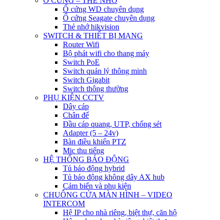
Ổ CỨNG – THẺ NHỚ
Ổ cứng WD chuyên dụng
Ổ cứng Seagate chuyên dụng
Thẻ nhớ hikvision
SWITCH & THIẾT BỊ MẠNG
Router Wifi
Bộ phát wifi cho thang máy
Switch PoE
Switch quản lý thông minh
Switch Gigabit
Switch thông thường
PHỤ KIỆN CCTV
Dây cáp
Chân đế
Đầu cáp quang, UTP, chống sét
Adapter (5 – 24v)
Bàn điều khiển PTZ
Mic thu tiếng
HỆ THỐNG BÁO ĐỘNG
Tủ báo động hybrid
Tủ báo động không dây AX hub
Cảm biến và phụ kiện
CHUÔNG CỬA MÀN HÌNH – VIDEO
INTERCOM
Hệ IP cho nhà riêng, biệt thự, căn hộ