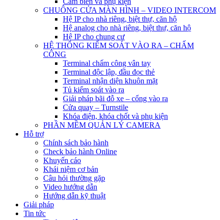
Cảm biến và phụ kiện
CHUÔNG CỬA MÀN HÌNH – VIDEO INTERCOM
Hệ IP cho nhà riêng, biệt thự, căn hộ
Hệ analog cho nhà riêng, biệt thự, căn hộ
Hệ IP cho chung cư
HỆ THỐNG KIỂM SOÁT VÀO RA – CHẤM
CÔNG
Terminal chấm công vân tay
Terminal độc lập, đầu đọc thẻ
Terminal nhận diện khuôn mặt
Tủ kiểm soát vào ra
Giải pháp bãi đỗ xe – cổng vào ra
Cửa quay – Turnstile
Khóa điện, khóa chốt và phụ kiện
PHẦN MỀM QUẢN LÝ CAMERA
Hỗ trợ
Chính sách bảo hành
Check bảo hành Online
Khuyến cáo
Khái niệm cơ bản
Câu hỏi thường gặp
Video hướng dẫn
Hướng dẫn kỹ thuật
Giải pháp
Tin tức