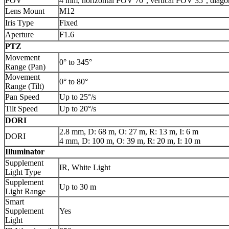
FOV
4 mm, horizontal FOV 70°, vertical FOV 35°, diag
Lens Mount
M12
Iris Type
Fixed
Aperture
F1.6
PTZ
Movement
0° to 345°
Range (Pan)
Movement
0° to 80°
Range (Tilt)
Pan Speed
Up to 25°/s
Tilt Speed
Up to 20°/s
DORI
2.8 mm, D: 68 m, O: 27 m, R: 13 m, I: 6 m
DORI
4 mm, D: 100 m, O: 39 m, R: 20 m, I: 10 m
Illuminator
Supplement
IR, White Light
Light Type
Supplement
Up to 30 m
Light Range
Smart
Supplement
Yes
Light