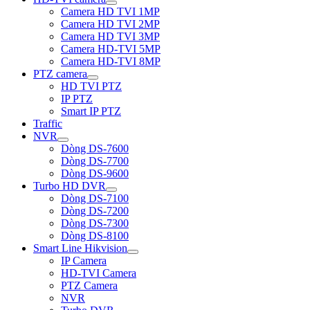
Camera HD TVI 1MP
Camera HD TVI 2MP
Camera HD TVI 3MP
Camera HD-TVI 5MP
Camera HD-TVI 8MP
PTZ camera
HD TVI PTZ
IP PTZ
Smart IP PTZ
Traffic
NVR
Dòng DS-7600
Dòng DS-7700
Dòng DS-9600
Turbo HD DVR
Dòng DS-7100
Dòng DS-7200
Dòng DS-7300
Dòng DS-8100
Smart Line Hikvision
IP Camera
HD-TVI Camera
PTZ Camera
NVR