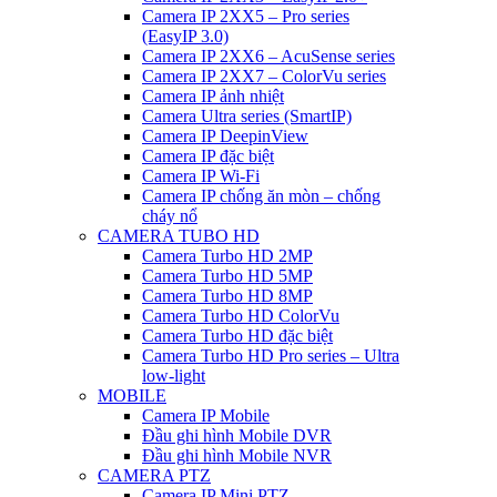
Camera IP 2XX5 – Pro series
(EasyIP 3.0)
Camera IP 2XX6 – AcuSense series
Camera IP 2XX7 – ColorVu series
Camera IP ảnh nhiệt
Camera Ultra series (SmartIP)
Camera IP DeepinView
Camera IP đặc biệt
Camera IP Wi-Fi
Camera IP chống ăn mòn – chống
cháy nổ
CAMERA TUBO HD
Camera Turbo HD 2MP
Camera Turbo HD 5MP
Camera Turbo HD 8MP
Camera Turbo HD ColorVu
Camera Turbo HD đặc biệt
Camera Turbo HD Pro series – Ultra
low-light
MOBILE
Camera IP Mobile
Đầu ghi hình Mobile DVR
Đầu ghi hình Mobile NVR
CAMERA PTZ
Camera IP Mini PTZ