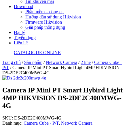
Tin khuyến mại
Download
Phần mềm – công cụ
Hướng dẫn sử dụng Hikvision
Firmware Hikvision
Giải pháp thông dụng
Đại lý
Tuyển dụng
Liên hệ
CATALOGUE ONLINE
Trang chủ
/
Sản phẩm
/
Network Camera
/
2 line
/
Camera Cube -
P/T
/ Camera IP Mini PT Smart Hybird Light 4MP HIKVISION
DS-2DE2C400MWG-4G
Camera IP Mini PT Smart Hybird Light
4MP HIKVISION DS-2DE2C400MWG-
4G
SKU:
DS-2DE2C400MWG-4G
Danh mục:
Camera Cube - P/T
,
Network Camera
.