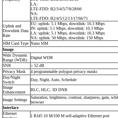
LA:
LTE-FDD: B2/3/4/5/7/8/28/66
NA:
LTE-FDD: B2/4/5/12/13/17/66/71
EU: uplink: 5.1 Mbps, downlink: 10.3 Mbps
Uplink and
IN: uplink: 5.1 Mbps, downlink: 10.3 Mbps
Downlink Data
LA: uplink: 5.1 Mbps, downlink: 10.3 Mbps
Rate
NA: uplink: 50 Mbps, downlink: 150 Mbps
SIM Card Type
Nano SIM
Image
Wide Dynamic
Digital WDR
Range (WDR)
SNR
≥ 52 dB
Privacy Mask
4 programmable polygon privacy masks
Day/Night
Day, Night, Auto, Schedule
Switch
Image
BLC, HLC, 3D DNR
Enhancement
Saturation, brightness, contrast, sharpness, gain, whi
Image Settings
browser
Interface
Ethernet
1 RJ45 10 M/100 M self-adaptive Ethernet port