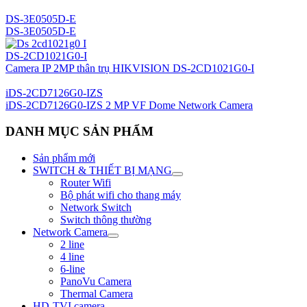
DS-3E0505D-E
DS-3E0505D-E
DS-2CD1021G0-I
Camera IP 2MP thân trụ HIKVISION DS-2CD1021G0-I
iDS-2CD7126G0-IZS
iDS-2CD7126G0-IZS 2 MP VF Dome Network Camera
DANH MỤC SẢN PHẨM
Sản phẩm mới
SWITCH & THIẾT BỊ MẠNG
Router Wifi
Bộ phát wifi cho thang máy
Network Switch
Switch thông thường
Network Camera
2 line
4 line
6-line
PanoVu Camera
Thermal Camera
HD-TVI camera