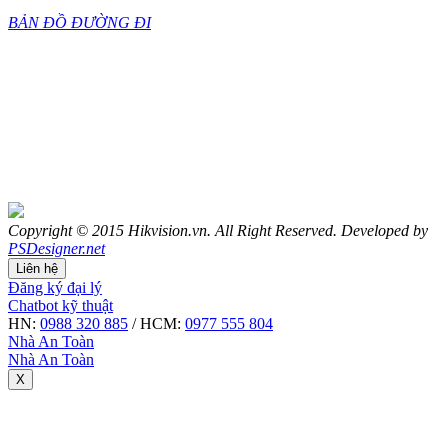
BẢN ĐỒ ĐƯỜNG ĐI
Copyright © 2015 Hikvision.vn. All Right Reserved. Developed by
PSDesigner.net
Liên hệ
Đăng ký đại lý
Chatbot kỹ thuật
HN:
0988 320 885
/ HCM:
0977 555 804
Nhà An Toàn
Nhà An Toàn
X