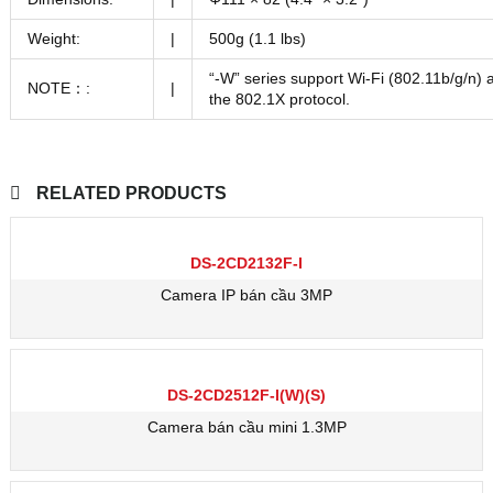
Weight:
|
500g (1.1 lbs)
“-W” series support Wi-Fi (802.11b/g/n) 
NOTE：:
|
the 802.1X protocol.
RELATED PRODUCTS
DS-2CD2132F-I
Camera IP bán cầu 3MP
DS-2CD2512F-I(W)(S)
Camera bán cầu mini 1.3MP