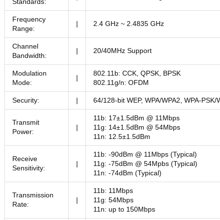
Standards:
Frequency
|
2.4 GHz ~ 2.4835 GHz
Range:
Channel
|
20/40MHz Support
Bandwidth:
Modulation
802.11b: CCK, QPSK, BPSK
|
Mode:
802.11g/n: OFDM
Security:
|
64/128-bit WEP, WPA/WPA2, WPA-PSK
11b: 17±1.5dBm @ 11Mbps
Transmit
|
11g: 14±1.5dBm @ 54Mbps
Power:
11n: 12.5±1.5dBm
11b: -90dBm @ 11Mbps (Typical)
Receive
|
11g: -75dBm @ 54Mpbs (Typical)
Sensitivity:
11n: -74dBm (Typical)
11b: 11Mbps
Transmission
|
11g: 54Mbps
Rate:
11n: up to 150Mbps