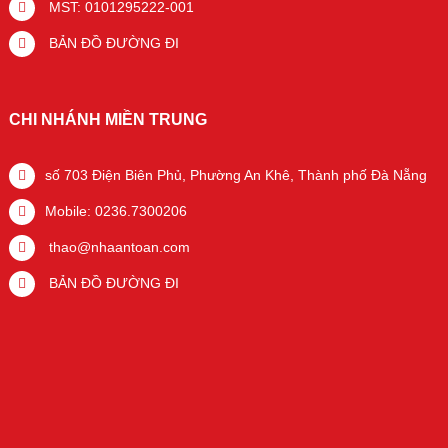
MST: 0101295222-001
BẢN ĐỒ ĐƯỜNG ĐI
CHI NHÁNH MIỀN TRUNG
số 703 Điện Biên Phủ, Phường An Khê, Thành phố Đà Nẵng
Mobile: 0236.7300206
thao@nhaantoan.com
BẢN ĐỒ ĐƯỜNG ĐI