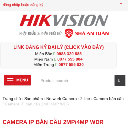
đăng nhập hoặc đăng ký
LINK ĐĂNG KÝ ĐẠI LÝ (CLICK VÀO ĐÂY)
Miền Bắc
0988 320 885
Miền Nam
0977 555 804
Miền Trung
0977 555 630
MENU
Trang chủ
/
Sản phẩm
/
Network Camera
/
2 line
/
Camera bán cầu
/ Camera IP bán cầu 2MP/4MP WDR
CAMERA IP BÁN CẦU 2MP/4MP WDR