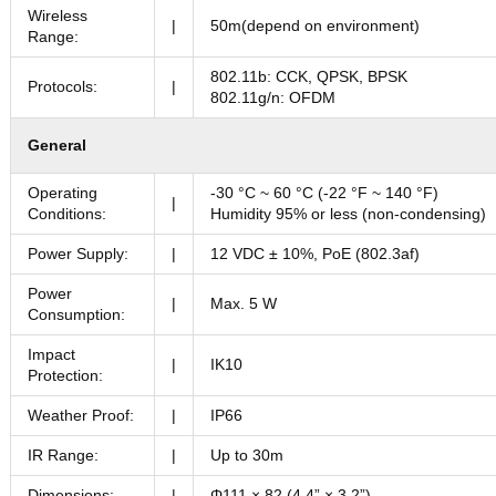
Wireless
|
50m(depend on environment)
Range:
802.11b: CCK, QPSK, BPSK
Protocols:
|
802.11g/n: OFDM
General
Operating
-30 °C ~ 60 °C (-22 °F ~ 140 °F)
|
Conditions:
Humidity 95% or less (non-condensing)
Power Supply:
|
12 VDC ± 10%, PoE (802.3af)
Power
|
Max. 5 W
Consumption:
Impact
|
IK10
Protection:
Weather Proof:
|
IP66
IR Range:
|
Up to 30m
Dimensions:
|
Φ111 × 82 (4.4” × 3.2”)