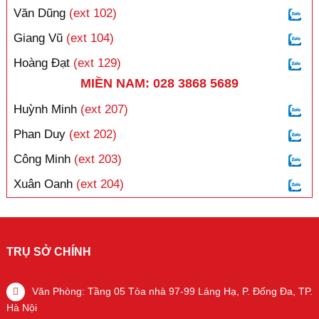
Văn Dũng
(ext 102)
Giang Vũ
(ext 104)
Hoàng Đạt
(ext 129)
MIỀN NAM: 028 3868 5689
Huỳnh Minh
(ext 207)
Phan Duy
(ext 202)
Công Minh
(ext 203)
Xuân Oanh
(ext 204)
TRỤ SỞ CHÍNH
Văn Phòng: Tầng 05 Tòa nhà 97-99 Láng Hạ, P. Đống Đa, TP.
Hà Nội