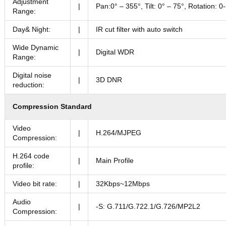
Adjustment
|
Pan:0° – 355°, Tilt: 0° – 75°, Rotation: 0
Range:
Day& Night:
|
IR cut filter with auto switch
Wide Dynamic
|
Digital WDR
Range:
Digital noise
|
3D DNR
reduction:
Compression Standard
Video
|
H.264/MJPEG
Compression:
H.264 code
|
Main Profile
profile:
Video bit rate:
|
32Kbps~12Mbps
Audio
|
-S: G.711/G.722.1/G.726/MP2L2
Compression: