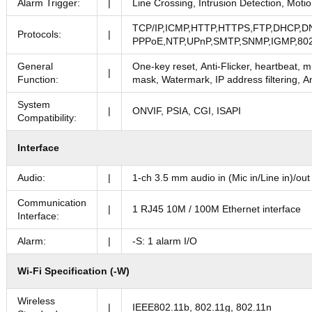
Alarm Trigger:
|
Line Crossing, Intrusion Detection, Moti
TCP/IP,ICMP,HTTP,HTTPS,FTP,DHCP,D
Protocols:
|
PPPoE,NTP,UPnP,SMTP,SNMP,IGMP,802.
General
One-key reset, Anti-Flicker, heartbeat, m
|
Function:
mask, Watermark, IP address filtering,
System
|
ONVIF, PSIA, CGI, ISAPI
Compatibility:
Interface
Audio:
|
1-ch 3.5 mm audio in (Mic in/Line in)/out
Communication
|
1 RJ45 10M / 100M Ethernet interface
Interface:
Alarm:
|
-S: 1 alarm I/O
Wi-Fi Specification (-W)
Wireless
|
IEEE802.11b, 802.11g, 802.11n