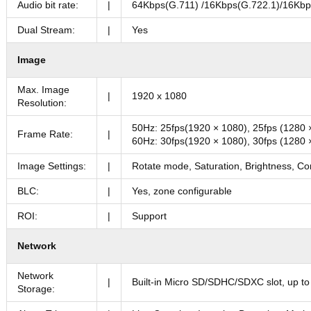
Audio bit rate:
|
64Kbps(G.711) /16Kbps(G.722.1)/16Kb
Dual Stream:
|
Yes
Image
Max. Image
|
1920 x 1080
Resolution:
50Hz: 25fps(1920 × 1080), 25fps (1280 
Frame Rate:
|
60Hz: 30fps(1920 × 1080), 30fps (1280 
Image Settings:
|
Rotate mode, Saturation, Brightness, Con
BLC:
|
Yes, zone configurable
ROI:
|
Support
Network
Network
|
Built-in Micro SD/SDHC/SDXC slot, up 
Storage: