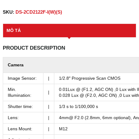
SKU:
DS-2CD2122F-I(W)(S)
MÔ TẢ
PRODUCT DESCRIPTION
Camera
Image Sensor:
|
1/2.8″ Progressive Scan CMOS
Min.
0.01Lux @ (F1.2, AGC ON) ,0 Lux with 
|
Illumination:
0.028 Lux @ (F2.0, AGC ON) ,0 Lux with
Shutter time:
|
1/3 s to 1/100,000 s
Lens:
|
4mm@ F2.0 (2.8mm, 6mm optional), Ang
Lens Mount:
|
M12