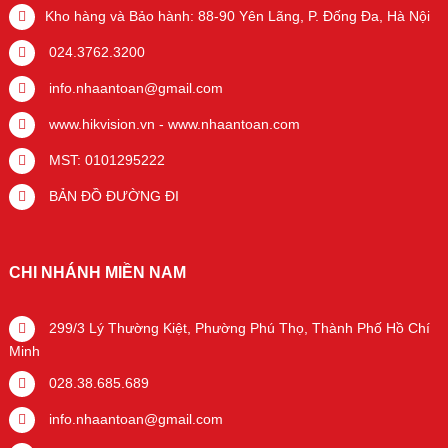
Kho hàng và Bảo hành: 88-90 Yên Lãng, P. Đống Đa, Hà Nội
024.3762.3200
info.nhaantoan@gmail.com
www.hikvision.vn
-
www.nhaantoan.com
MST: 0101295222
BẢN ĐỒ ĐƯỜNG ĐI
CHI NHÁNH MIỀN NAM
299/3 Lý Thường Kiệt, Phường Phú Thọ, Thành Phố Hồ Chí
Minh
028.38.685.689
info.nhaantoan@gmail.com