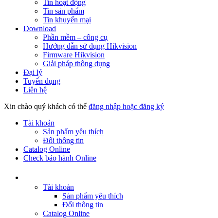
Tin hoạt động
Tin sản phẩm
Tin khuyến mại
Download
Phần mềm – công cụ
Hướng dẫn sử dụng Hikvision
Firmware Hikvision
Giải pháp thông dụng
Đại lý
Tuyển dụng
Liên hệ
Xin chào quý khách có thể
đăng nhập hoặc đăng ký
Tài khoản
Sản phẩm yêu thích
Đổi thông tin
Catalog Online
Check bảo hành Online
Tài khoản
Sản phẩm yêu thích
Đổi thông tin
Catalog Online