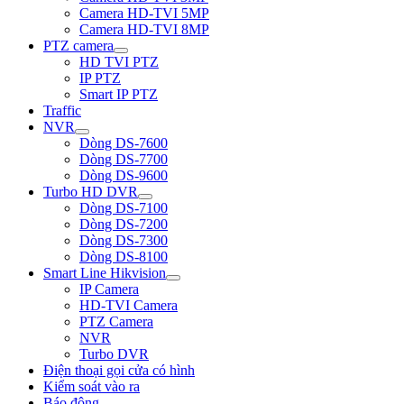
Camera HD-TVI 5MP
Camera HD-TVI 8MP
PTZ camera
HD TVI PTZ
IP PTZ
Smart IP PTZ
Traffic
NVR
Dòng DS-7600
Dòng DS-7700
Dòng DS-9600
Turbo HD DVR
Dòng DS-7100
Dòng DS-7200
Dòng DS-7300
Dòng DS-8100
Smart Line Hikvision
IP Camera
HD-TVI Camera
PTZ Camera
NVR
Turbo DVR
Điện thoại gọi cửa có hình
Kiểm soát vào ra
Báo động