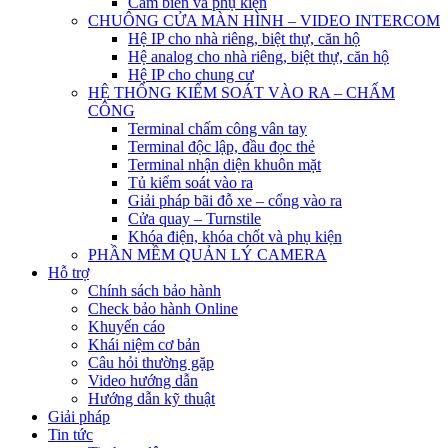
Cảm biến và phụ kiện
CHUÔNG CỬA MÀN HÌNH – VIDEO INTERCOM
Hệ IP cho nhà riêng, biệt thự, căn hộ
Hệ analog cho nhà riêng, biệt thự, căn hộ
Hệ IP cho chung cư
HỆ THỐNG KIỂM SOÁT VÀO RA – CHẤM
CÔNG
Terminal chấm công vân tay
Terminal độc lập, đầu đọc thẻ
Terminal nhận diện khuôn mặt
Tủ kiểm soát vào ra
Giải pháp bãi đỗ xe – cổng vào ra
Cửa quay – Turnstile
Khóa điện, khóa chốt và phụ kiện
PHẦN MỀM QUẢN LÝ CAMERA
Hỗ trợ
Chính sách bảo hành
Check bảo hành Online
Khuyến cáo
Khái niệm cơ bản
Câu hỏi thường gặp
Video hướng dẫn
Hướng dẫn kỹ thuật
Giải pháp
Tin tức