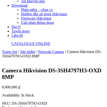
Tin khuyến mại
Download
Phần mềm – công cụ
Hướng dẫn sử dụng Hikvision
Firmware Hikvision
Giải pháp thông dụng
Đại lý
Tuyển dụng
Liên hệ
CATALOGUE ONLINE
Trang chủ
/
Sản phẩm
/
Network Camera
/ Camera Hikvision DS-
3SH4797H3-OXD 8MP
Camera Hikvision DS-3SH4797H3-OXD
8MP
8,000,000
₫
Availability: In Stock
SKU:
DS-3SH4797H3-OXD