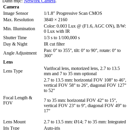
Danh mục:
Network Camera
.
Camera
Image Sensor
1/1.8″ Progressive Scan CMOS
Max. Resolution
3840 × 2160
Color: 0.003 Lux @ (F1.6, AGC ON), B/W:
Min. Illumination
0 Lux with IR
Shutter Time
1/3 s to 1/100,000 s
Day & Night
IR cut filter
Pan: 0° to 355°, tilt: 0° to 90°, rotate: 0° to
Angle Adjustment
360°
Lens
Varifocal lens, motorized lens, 2.7 to 13.5
Lens Type
mm and 7 to 35 mm optional
2.7 to 13.5 mm: horizontal FOV 108° to 46°,
vertical FOV 58° to 26°, diagonal FOV 127°
to 52°
Focal Length &
7 to 35 mm: horizontal FOV 42° to 15°,
FOV
vertical FOV 23° to 9°, diagonal FOV 49° to
17°
Lens Mount
2.7 to 13.5 mm: Ø14; 7 to 35 mm: Integrated
Iris Type
Auto-iris