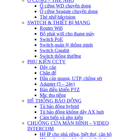
Ổ CỨNG – THẺ NHỚ
Ổ cứng WD chuyên dụng
Ổ cứng Seagate chuyên dụng
Thẻ nhớ hikvision
SWITCH & THIẾT BỊ MẠNG
Router Wifi
Bộ phát wifi cho thang máy
Switch PoE
Switch quản lý thông minh
Switch Gigabit
Switch thông thường
PHỤ KIỆN CCTV
Dây cáp
Chân đế
Đầu cáp quang, UTP, chống sét
Adapter (5 – 24v)
Bàn điều khiển PTZ
Mic thu tiếng
HỆ THỐNG BÁO ĐỘNG
Tủ báo động hybrid
Tủ báo động không dây AX hub
Cảm biến và phụ kiện
CHUÔNG CỬA MÀN HÌNH – VIDEO
INTERCOM
Hệ IP cho nhà riêng, biệt thự, căn hộ