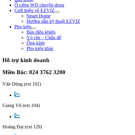
Ổ cứng WD chuyên dụng
Giới thiệu về EZVIZ
Smart Home
Hướng dẫn kỹ thuật EZVIZ
Phụ kiện
Bàn điều khiển
Vỏ che – Chân đế
Ống kính
Phụ kiện khác
Hỗ trợ kinh doanh
Miền Bắc: 024 3762 3200
Văn Dũng
(ext 102)
Giang Vũ
(ext 104)
Hoàng Đạt
(ext 129)