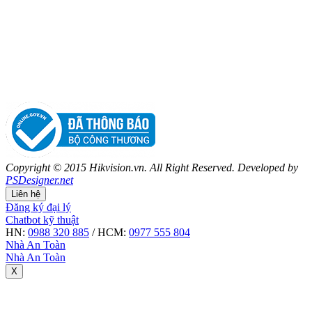
Copyright © 2015 Hikvision.vn. All Right Reserved. Developed by
PSDesigner.net
Liên hệ
Đăng ký đại lý
Chatbot kỹ thuật
HN:
0988 320 885
/ HCM:
0977 555 804
Nhà An Toàn
Nhà An Toàn
X