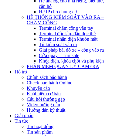
Hệ analog cho nhà riêng, biệt thự,
căn hộ
Hệ IP cho chung cư
HỆ THỐNG KIỂM SOÁT VÀO RA –
CHẤM CÔNG
Terminal chấm công vân tay
Terminal độc lập, đầu đọc thẻ
Terminal nhận diện khuôn mặt
Tủ kiểm soát vào ra
Giải pháp bãi đỗ xe – cổng vào ra
Cửa quay – Turnstile
Khóa điện, khóa chốt và phụ kiện
PHẦN MỀM QUẢN LÝ CAMERA
Hỗ trợ
Chính sách bảo hành
Check bảo hành Online
Khuyến cáo
Khái niệm cơ bản
Câu hỏi thường gặp
Video hướng dẫn
Hướng dẫn kỹ thuật
Giải pháp
Tin tức
Tin hoạt động
Tin sản phẩm