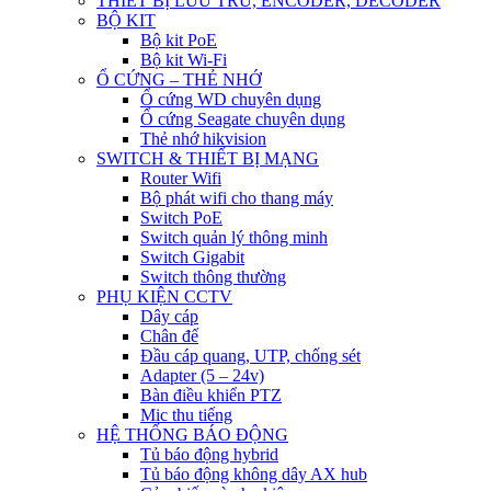
THIẾT BỊ LƯU TRỮ, ENCODER, DECODER
BỘ KIT
Bộ kit PoE
Bộ kit Wi-Fi
Ổ CỨNG – THẺ NHỚ
Ổ cứng WD chuyên dụng
Ổ cứng Seagate chuyên dụng
Thẻ nhớ hikvision
SWITCH & THIẾT BỊ MẠNG
Router Wifi
Bộ phát wifi cho thang máy
Switch PoE
Switch quản lý thông minh
Switch Gigabit
Switch thông thường
PHỤ KIỆN CCTV
Dây cáp
Chân đế
Đầu cáp quang, UTP, chống sét
Adapter (5 – 24v)
Bàn điều khiển PTZ
Mic thu tiếng
HỆ THỐNG BÁO ĐỘNG
Tủ báo động hybrid
Tủ báo động không dây AX hub