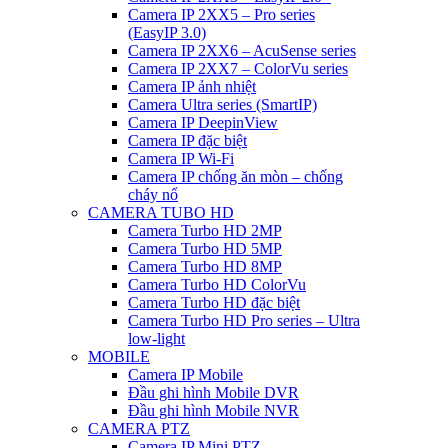
Camera IP 2XX5 – Pro series
(EasyIP 3.0)
Camera IP 2XX6 – AcuSense series
Camera IP 2XX7 – ColorVu series
Camera IP ảnh nhiệt
Camera Ultra series (SmartIP)
Camera IP DeepinView
Camera IP đặc biệt
Camera IP Wi-Fi
Camera IP chống ăn mòn – chống
cháy nổ
CAMERA TUBO HD
Camera Turbo HD 2MP
Camera Turbo HD 5MP
Camera Turbo HD 8MP
Camera Turbo HD ColorVu
Camera Turbo HD đặc biệt
Camera Turbo HD Pro series – Ultra
low-light
MOBILE
Camera IP Mobile
Đầu ghi hình Mobile DVR
Đầu ghi hình Mobile NVR
CAMERA PTZ
Camera IP Mini PTZ