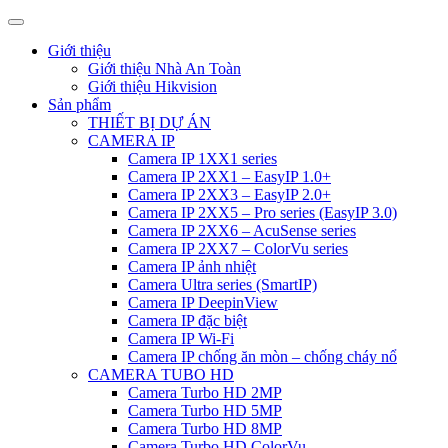
Giới thiệu
Giới thiệu Nhà An Toàn
Giới thiệu Hikvision
Sản phẩm
THIẾT BỊ DỰ ÁN
CAMERA IP
Camera IP 1XX1 series
Camera IP 2XX1 – EasyIP 1.0+
Camera IP 2XX3 – EasyIP 2.0+
Camera IP 2XX5 – Pro series (EasyIP 3.0)
Camera IP 2XX6 – AcuSense series
Camera IP 2XX7 – ColorVu series
Camera IP ảnh nhiệt
Camera Ultra series (SmartIP)
Camera IP DeepinView
Camera IP đặc biệt
Camera IP Wi-Fi
Camera IP chống ăn mòn – chống cháy nổ
CAMERA TUBO HD
Camera Turbo HD 2MP
Camera Turbo HD 5MP
Camera Turbo HD 8MP
Camera Turbo HD ColorVu