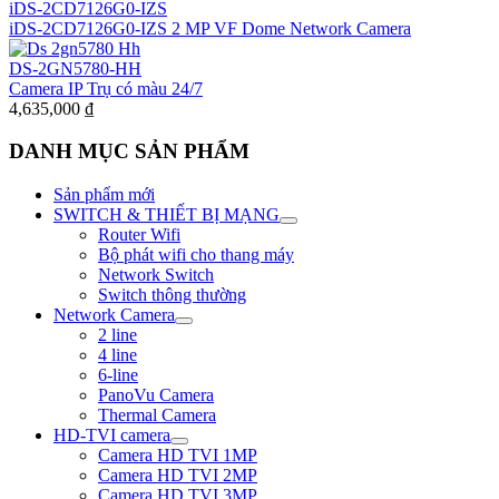
iDS-2CD7126G0-IZS
iDS-2CD7126G0-IZS 2 MP VF Dome Network Camera
DS-2GN5780-HH
Camera IP Trụ có màu 24/7
4,635,000
₫
DANH MỤC SẢN PHẨM
Sản phẩm mới
SWITCH & THIẾT BỊ MẠNG
Router Wifi
Bộ phát wifi cho thang máy
Network Switch
Switch thông thường
Network Camera
2 line
4 line
6-line
PanoVu Camera
Thermal Camera
HD-TVI camera
Camera HD TVI 1MP
Camera HD TVI 2MP
Camera HD TVI 3MP