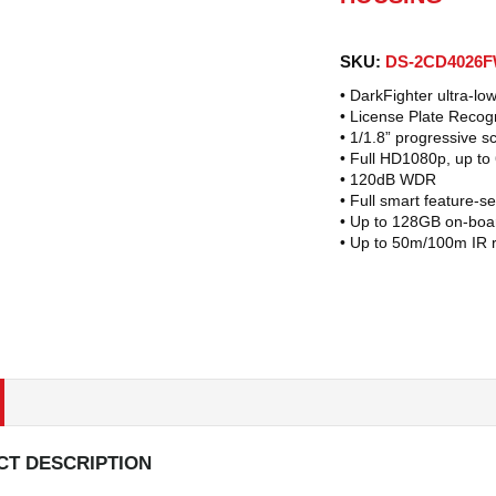
SKU:
DS-2CD4026F
•
DarkFighter ultra-low
•
License Plate Recogn
•
1/1.8” progressive 
•
Full HD1080p, up to
•
120dB WDR
•
Full smart feature-se
•
Up to 128GB on-boa
•
Up to 50m/100m IR 
T DESCRIPTION