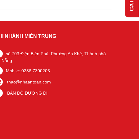
HI NHÁNH MIỀN TRUNG
số 703 Điện Biên Phủ, Phường An Khê, Thành phố
 Nẵng
Mobile: 0236.7300206
thao@nhaantoan.com
BẢN ĐỒ ĐƯỜNG ĐI