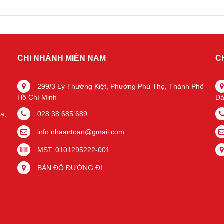
CHI NHÁNH MIỀN NAM
C
299/3 Lý Thường Kiệt, Phường Phú Thọ, Thành Phố
Hồ Chí Minh
Đà
a,
028.38.685.689
info.nhaantoan@gmail.com
MST: 0101295222-001
BẢN ĐỒ ĐƯỜNG ĐI