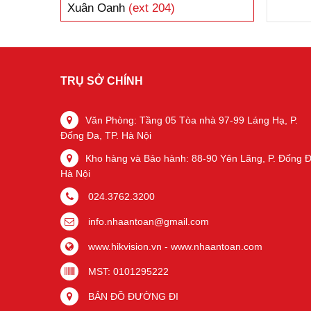
Xuân Oanh
(ext 204)
TRỤ SỞ CHÍNH
Văn Phòng: Tầng 05 Tòa nhà 97-99 Láng Hạ, P.
Đống Đa, TP. Hà Nội
Kho hàng và Bảo hành: 88-90 Yên Lãng, P. Đống Đ
Hà Nội
024.3762.3200
info.nhaantoan@gmail.com
www.hikvision.vn
-
www.nhaantoan.com
MST: 0101295222
BẢN ĐỒ ĐƯỜNG ĐI