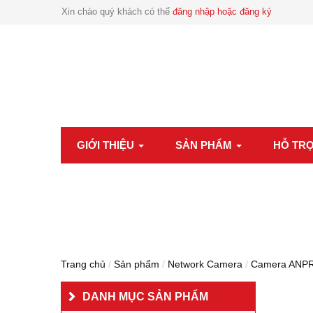
Xin chào quý khách có thể
đăng nhập hoặc đăng ký
GIỚI THIỆU
SẢN PHẨM
HỖ TR
Trang chủ
/
Sản phẩm
/
Network Camera
/
Camera ANP
DANH MỤC SẢN PHẨM