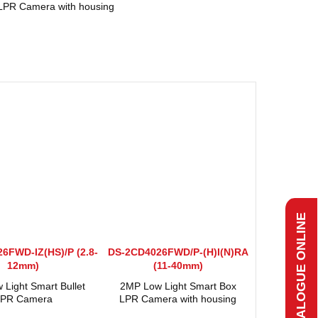
LPR Camera with housing
CATALOGUE ONLINE
6FWD-IZ(HS)/P (2.8-
DS-2CD4026FWD/P-(H)I(N)RA
12mm)
(11-40mm)
Light Smart Bullet
2MP Low Light Smart Box
LPR Camera
LPR Camera with housing