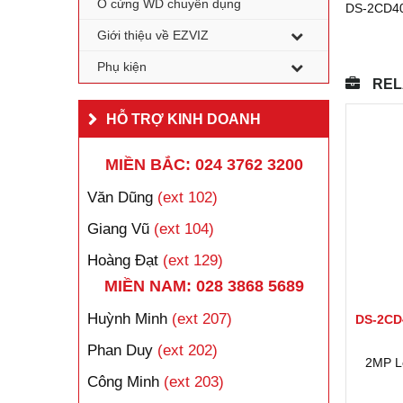
Ổ cứng WD chuyên dụng
DS-2CD40
Giới thiệu về EZVIZ
Phụ kiện
REL
HỖ TRỢ KINH DOANH
MIỀN BẮC: 024 3762 3200
Văn Dũng
(ext 102)
Giang Vũ
(ext 104)
Hoàng Đạt
(ext 129)
MIỀN NAM: 028 3868 5689
Huỳnh Minh
(ext 207)
DS-2CD
Phan Duy
(ext 202)
2MP Lo
Công Minh
(ext 203)