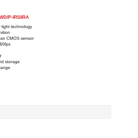
WD/P-IR5/IRA
 light technology
ition
scan CMOS sensor
 60fps
t
rd storage
range