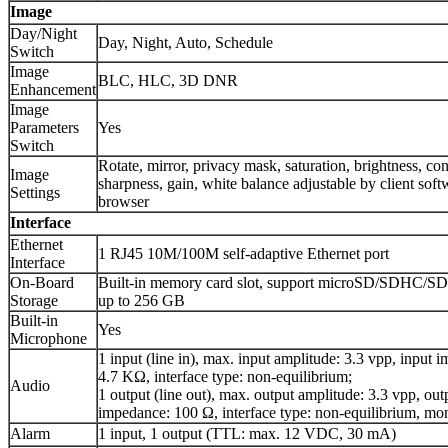
Image
Day/Night
Day, Night, Auto, Schedule
Switch
Image
BLC, HLC, 3D DNR
Enhancement
Image
Parameters
Yes
Switch
Rotate, mirror, privacy mask, saturation, brightness, con
Image
sharpness, gain, white balance adjustable by client sof
Settings
browser
Interface
Ethernet
1 RJ45 10M/100M self-adaptive Ethernet port
Interface
On-Board
Built-in memory card slot, support microSD/SDHC/S
Storage
up to 256 GB
Built-in
Yes
Microphone
1 input (line in), max. input amplitude: 3.3 vpp, input 
4.7 KΩ, interface type: non-equilibrium;
Audio
1 output (line out), max. output amplitude: 3.3 vpp, out
impedance: 100 Ω, interface type: non-equilibrium, m
Alarm
1 input, 1 output (TTL: max. 12 VDC, 30 mA)