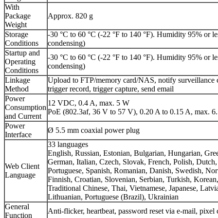
With
Package
Approx. 820 g
Weight
Storage
-30 °C to 60 °C (-22 °F to 140 °F). Humidity 95% or le
Conditions
condensing)
Startup and
-30 °C to 60 °C (-22 °F to 140 °F). Humidity 95% or le
Operating
condensing)
Conditions
Linkage
Upload to FTP/memory card/NAS, notify surveillance c
Method
trigger record, trigger capture, send email
Power
12 VDC, 0.4 A, max. 5 W
Consumption
PoE (802.3af, 36 V to 57 V), 0.20 A to 0.15 A, max. 
and Current
Power
Ø 5.5 mm coaxial power plug
Interface
33 languages
English, Russian, Estonian, Bulgarian, Hungarian, Gre
German, Italian, Czech, Slovak, French, Polish, Dutch,
Web Client
Portuguese, Spanish, Romanian, Danish, Swedish, No
Language
Finnish, Croatian, Slovenian, Serbian, Turkish, Korean
Traditional Chinese, Thai, Vietnamese, Japanese, Latvi
Lithuanian, Portuguese (Brazil), Ukrainian
General
Anti-flicker, heartbeat, password reset via e-mail, pixel
Function