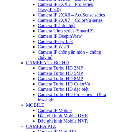
Camera IP 2XX5 – Pro series
(EasyIP 3.0)
Camera IP 2XX6 – AcuSense series
Camera IP 2XX7 – ColorVu series
Camera IP ảnh nhiệt
Camera Ultra series (SmartIP)
Camera IP DeepinView
Camera IP đặc biệt
Camera IP Wi-Fi
Camera IP chống ăn mòn – chống
cháy nổ
CAMERA TUBO HD
Camera Turbo HD 2MP
Camera Turbo HD 5MP
Camera Turbo HD 8MP
Camera Turbo HD ColorVu
Camera Turbo HD đặc biệt
Camera Turbo HD Pro series – Ultra
low-light
MOBILE
Camera IP Mobile
Đầu ghi hình Mobile DVR
Đầu ghi hình Mobile NVR
CAMERA PTZ
Camera IP Mini PTZ