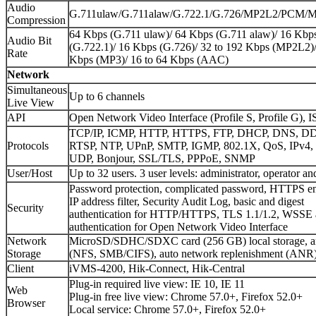
Audio
G.711ulaw/G.711alaw/G.722.1/G.726/MP2L2/PCM
Compression
64 Kbps (G.711 ulaw)/ 64 Kbps (G.711 alaw)/ 16 Kbp
Audio Bit
(G.722.1)/ 16 Kbps (G.726)/ 32 to 192 Kbps (MP2L2)/
Rate
Kbps (MP3)/ 16 to 64 Kbps (AAC)
Network
Simultaneous
Up to 6 channels
Live View
API
Open Network Video Interface (Profile S, Profile G),
TCP/IP, ICMP, HTTP, HTTPS, FTP, DHCP, DNS, D
Protocols
RTSP, NTP, UPnP, SMTP, IGMP, 802.1X, QoS, IPv4, 
UDP, Bonjour, SSL/TLS, PPPoE, SNMP
User/Host
Up to 32 users. 3 user levels: administrator, operator an
Password protection, complicated password, HTTPS en
IP address filter, Security Audit Log, basic and digest
Security
authentication for HTTP/HTTPS, TLS 1.1/1.2, WSSE a
authentication for Open Network Video Interface
Network
MicroSD/SDHC/SDXC card (256 GB) local storage, 
Storage
(NFS, SMB/CIFS), auto network replenishment (ANR
Client
iVMS-4200, Hik-Connect, Hik-Central
Plug-in required live view: IE 10, IE 11
Web
Plug-in free live view: Chrome 57.0+, Firefox 52.0+
Browser
Local service: Chrome 57.0+, Firefox 52.0+