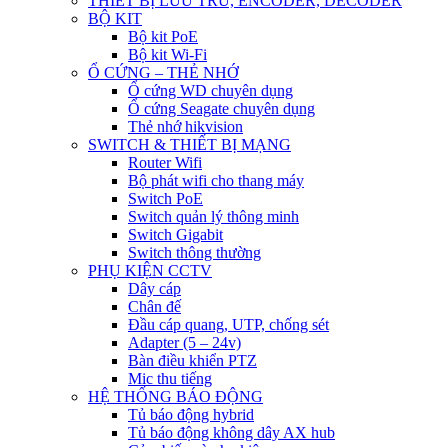
THIẾT BỊ LƯU TRỮ, ENCODER, DECODER
BỘ KIT
Bộ kit PoE
Bộ kit Wi-Fi
Ổ CỨNG – THẺ NHỚ
Ổ cứng WD chuyên dụng
Ổ cứng Seagate chuyên dụng
Thẻ nhớ hikvision
SWITCH & THIẾT BỊ MẠNG
Router Wifi
Bộ phát wifi cho thang máy
Switch PoE
Switch quản lý thông minh
Switch Gigabit
Switch thông thường
PHỤ KIỆN CCTV
Dây cáp
Chân đế
Đầu cáp quang, UTP, chống sét
Adapter (5 – 24v)
Bàn điều khiển PTZ
Mic thu tiếng
HỆ THỐNG BÁO ĐỘNG
Tủ báo động hybrid
Tủ báo động không dây AX hub