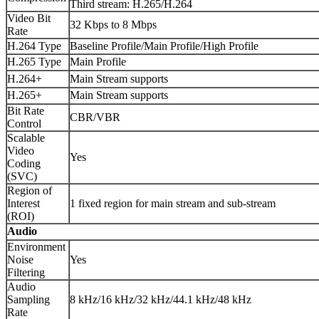
Third stream: H.265/H.264
Video Bit
32 Kbps to 8 Mbps
Rate
H.264 Type
Baseline Profile/Main Profile/High Profile
H.265 Type
Main Profile
H.264+
Main Stream supports
H.265+
Main Stream supports
Bit Rate
CBR/VBR
Control
Scalable
Video
Yes
Coding
(SVC)
Region of
Interest
1 fixed region for main stream and sub-stream
(ROI)
Audio
Environment
Noise
Yes
Filtering
Audio
Sampling
8 kHz/16 kHz/32 kHz/44.1 kHz/48 kHz
Rate