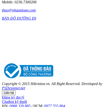
Mobile: 0236.7300206
thao@nhaantoan.com
BẢN ĐỒ ĐƯỜNG ĐI
Copyright © 2015 Hikvision.vn. All Right Reserved. Developed by
PSDesigner.net
Liên hệ
Đăng ký đại lý
Chatbot kỹ thuật
HN:
0988 320 885
/ HCM:
0977 555 804