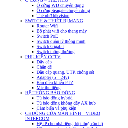
Ổ CỨNG – THẺ NHỚ
Ổ cứng WD chuyên dụng
Ổ cứng Seagate chuyên dụng
Thẻ nhớ hikvision
SWITCH & THIẾT BỊ MẠNG
Router Wifi
Bộ phát wifi cho thang máy
Switch PoE
Switch quản lý thông minh
Switch Gigabit
Switch thông thường
PHỤ KIỆN CCTV
Dây cáp
Chân đế
Đầu cáp quang, UTP, chống sét
Adapter (5 – 24v)
Bàn điều khiển PTZ
Mic thu tiếng
HỆ THỐNG BÁO ĐỘNG
Tủ báo động hybrid
Tủ báo động không dây AX hub
Cảm biến và phụ kiện
CHUÔNG CỬA MÀN HÌNH – VIDEO
INTERCOM
Hệ IP cho nhà riêng, biệt thự, căn hộ