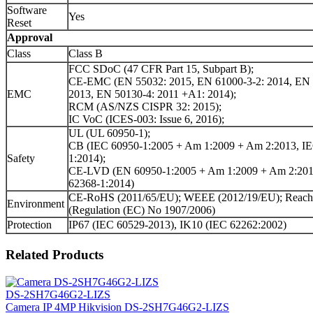
Software
Yes
Reset
Approval
Class
Class B
FCC SDoC (47 CFR Part 15, Subpart B);
CE-EMC (EN 55032: 2015, EN 61000-3-2: 2014, EN 
EMC
2013, EN 50130-4: 2011 +A1: 2014);
RCM (AS/NZS CISPR 32: 2015);
IC VoC (ICES-003: Issue 6, 2016);
UL (UL 60950-1);
CB (IEC 60950-1:2005 + Am 1:2009 + Am 2:2013, I
Safety
1:2014);
CE-LVD (EN 60950-1:2005 + Am 1:2009 + Am 2:201
62368-1:2014)
CE-RoHS (2011/65/EU); WEEE (2012/19/EU); Reach
Environment
(Regulation (EC) No 1907/2006)
Protection
IP67 (IEC 60529-2013), IK10 (IEC 62262:2002)
Related Products
DS-2SH7G46G2-LIZS
Camera IP 4MP Hikvision DS-2SH7G46G2-LIZS