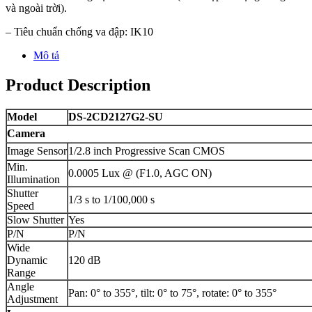
và ngoài trời).
– Tiêu chuẩn chống va đập: IK10
Mô tả
Product Description
Model
DS-2CD2127G2-SU
Camera
Image Sensor
1/2.8 inch Progressive Scan CMOS
Min.
0.0005 Lux @ (F1.0, AGC ON)
Illumination
Shutter
1/3 s to 1/100,000 s
Speed
Slow Shutter
Yes
P/N
P/N
Wide
Dynamic
120 dB
Range
Angle
Pan: 0° to 355°, tilt: 0° to 75°, rotate: 0° to 355°
Adjustment