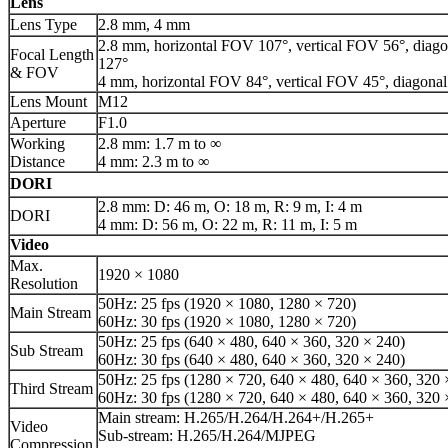
Lens
Lens Type
2.8 mm, 4 mm
2.8 mm, horizontal FOV 107°, vertical FOV 56°, dia
Focal Length
127°
& FOV
4 mm, horizontal FOV 84°, vertical FOV 45°, diagon
Lens Mount
M12
Aperture
F1.0
Working
2.8 mm: 1.7 m to ∞
Distance
4 mm: 2.3 m to ∞
DORI
2.8 mm: D: 46 m, O: 18 m, R: 9 m, I: 4 m
DORI
4 mm: D: 56 m, O: 22 m, R: 11 m, I: 5 m
Video
Max.
1920 × 1080
Resolution
50Hz: 25 fps (1920 × 1080, 1280 × 720)
Main Stream
60Hz: 30 fps (1920 × 1080, 1280 × 720)
50Hz: 25 fps (640 × 480, 640 × 360, 320 × 240)
Sub Stream
60Hz: 30 fps (640 × 480, 640 × 360, 320 × 240)
50Hz: 25 fps (1280 × 720, 640 × 480, 640 × 360, 320 
Third Stream
60Hz: 30 fps (1280 × 720, 640 × 480, 640 × 360, 320 
Main stream: H.265/H.264/H.264+/H.265+
Video
Sub-stream: H.265/H.264/MJPEG
Compression