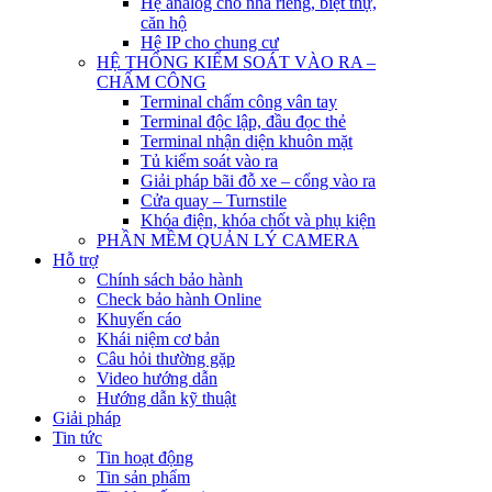
Hệ analog cho nhà riêng, biệt thự,
căn hộ
Hệ IP cho chung cư
HỆ THỐNG KIỂM SOÁT VÀO RA –
CHẤM CÔNG
Terminal chấm công vân tay
Terminal độc lập, đầu đọc thẻ
Terminal nhận diện khuôn mặt
Tủ kiểm soát vào ra
Giải pháp bãi đỗ xe – cổng vào ra
Cửa quay – Turnstile
Khóa điện, khóa chốt và phụ kiện
PHẦN MỀM QUẢN LÝ CAMERA
Hỗ trợ
Chính sách bảo hành
Check bảo hành Online
Khuyến cáo
Khái niệm cơ bản
Câu hỏi thường gặp
Video hướng dẫn
Hướng dẫn kỹ thuật
Giải pháp
Tin tức
Tin hoạt động
Tin sản phẩm