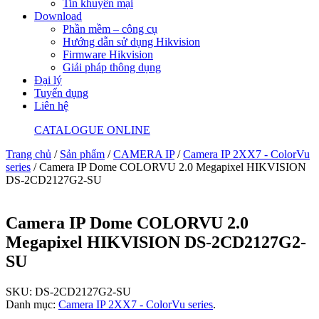
Tin khuyến mại
Download
Phần mềm – công cụ
Hướng dẫn sử dụng Hikvision
Firmware Hikvision
Giải pháp thông dụng
Đại lý
Tuyển dụng
Liên hệ
CATALOGUE ONLINE
Trang chủ
/
Sản phẩm
/
CAMERA IP
/
Camera IP 2XX7 - ColorVu
series
/ Camera IP Dome COLORVU 2.0 Megapixel HIKVISION
DS-2CD2127G2-SU
Camera IP Dome COLORVU 2.0
Megapixel HIKVISION DS-2CD2127G2-
SU
SKU:
DS-2CD2127G2-SU
Danh mục:
Camera IP 2XX7 - ColorVu series
.