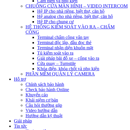
Cảm biến và phụ kiện
CHUÔNG CỬA MÀN HÌNH – VIDEO INTERCOM
Hệ IP cho nhà riêng, biệt thự, căn hộ
Hệ analog cho nhà riêng, biệt thự, căn hộ
Hệ IP cho chung cư
HỆ THỐNG KIỂM SOÁT VÀO RA – CHẤM
CÔNG
Terminal chấm công vân tay
Terminal độc lập, đầu đọc thẻ
Terminal nhận diện khuôn mặt
Tủ kiểm soát vào ra
Giải pháp bãi đỗ xe – cổng vào ra
Cửa quay – Turnstile
Khóa điện, khóa chốt và phụ kiện
PHẦN MỀM QUẢN LÝ CAMERA
Hỗ trợ
Chính sách bảo hành
Check bảo hành Online
Khuyến cáo
Khái niệm cơ bản
Câu hỏi thường gặp
Video hướng dẫn
Hướng dẫn kỹ thuật
Giải pháp
Tin tức