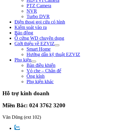
HD-TVI Camera
PTZ Camera
NVR
Turbo DVR
Điện thoại gọi cửa có hình
Kiểm soát vào ra
Báo động
Ổ cứng WD chuyên dụng
Giới thiệu về EZVIZ
Smart Home
Hướng dẫn kỹ thuật EZVIZ
Phụ kiện
Bàn điều khiển
Vỏ che – Chân đế
Ống kính
Phụ kiện khác
Hỗ trợ kinh doanh
Miền Bắc: 024 3762 3200
Văn Dũng
(ext 102)