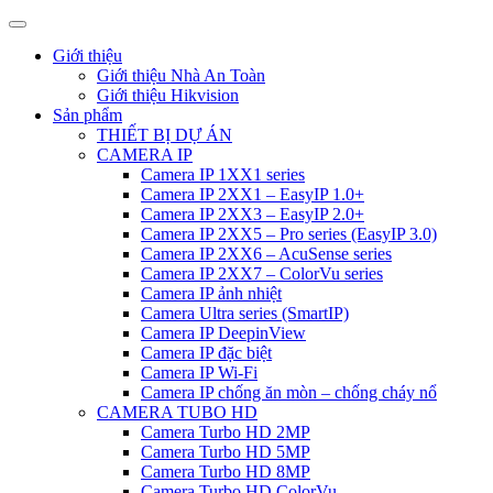
Giới thiệu
Giới thiệu Nhà An Toàn
Giới thiệu Hikvision
Sản phẩm
THIẾT BỊ DỰ ÁN
CAMERA IP
Camera IP 1XX1 series
Camera IP 2XX1 – EasyIP 1.0+
Camera IP 2XX3 – EasyIP 2.0+
Camera IP 2XX5 – Pro series (EasyIP 3.0)
Camera IP 2XX6 – AcuSense series
Camera IP 2XX7 – ColorVu series
Camera IP ảnh nhiệt
Camera Ultra series (SmartIP)
Camera IP DeepinView
Camera IP đặc biệt
Camera IP Wi-Fi
Camera IP chống ăn mòn – chống cháy nổ
CAMERA TUBO HD
Camera Turbo HD 2MP
Camera Turbo HD 5MP
Camera Turbo HD 8MP
Camera Turbo HD ColorVu