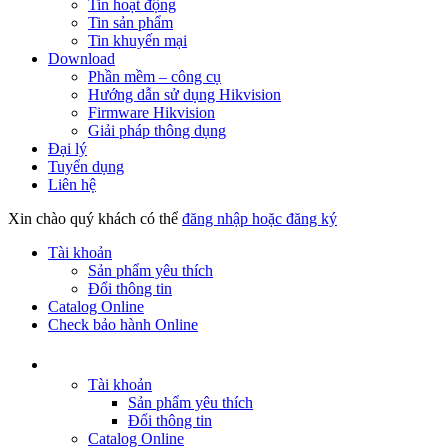
Tin hoạt động
Tin sản phẩm
Tin khuyến mại
Download
Phần mềm – công cụ
Hướng dẫn sử dụng Hikvision
Firmware Hikvision
Giải pháp thông dụng
Đại lý
Tuyển dụng
Liên hệ
Xin chào quý khách có thể
đăng nhập hoặc đăng ký
Tài khoản
Sản phẩm yêu thích
Đổi thông tin
Catalog Online
Check bảo hành Online
Tài khoản
Sản phẩm yêu thích
Đổi thông tin
Catalog Online