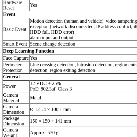
Hardware
Yes
Reset
Event
Motion detection (human and vehicle), video tampering
exception (network disconnected, IP address conflict, ill
Basic Event
HDD full, HDD error)
alarm input and output
Smart Event
Scene change detection
Deep Learning Function
Face Capture
Yes
Perimeter
Line crossing detection, intrusion detection, region ent
Protection
detection, region exiting detection
General
12 VDC ± 25%
Power
PoE: 802.3af, Class 3
Camera
Metal
Material
Camera
Ø 121.4 × 100.1 mm
Dimension
Package
150 × 150 × 141 mm
Dimension
Camera
Approx. 570 g
Weight