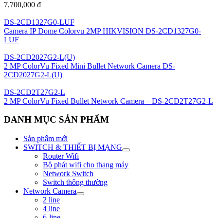
7,700,000
₫
DS-2CD1327G0-LUF
Camera IP Dome Colorvu 2MP HIKVISION DS-2CD1327G0-
LUF
DS-2CD2027G2-L(U)
2 MP ColorVu Fixed Mini Bullet Network Camera DS-
2CD2027G2-L(U)
DS-2CD2T27G2-L
2 MP ColorVu Fixed Bullet Network Camera – DS-2CD2T27G2-L
DANH MỤC SẢN PHẨM
Sản phẩm mới
SWITCH & THIẾT BỊ MẠNG
Router Wifi
Bộ phát wifi cho thang máy
Network Switch
Switch thông thường
Network Camera
2 line
4 line
6-line