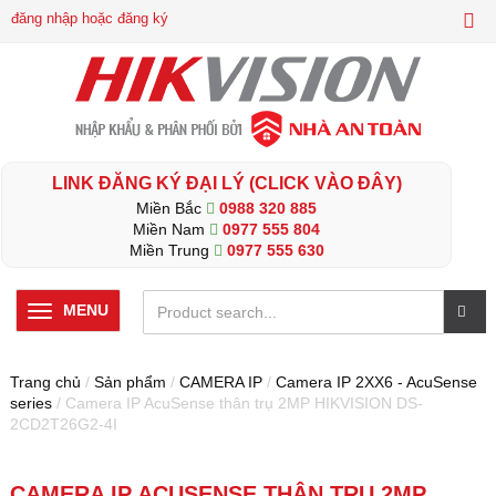
đăng nhập hoặc đăng ký
LINK ĐĂNG KÝ ĐẠI LÝ (CLICK VÀO ĐÂY)
Miền Bắc
0988 320 885
Miền Nam
0977 555 804
Miền Trung
0977 555 630
MENU
Trang chủ
/
Sản phẩm
/
CAMERA IP
/
Camera IP 2XX6 - AcuSense
series
/ Camera IP AcuSense thân trụ 2MP HIKVISION DS-
2CD2T26G2-4I
CAMERA IP ACUSENSE THÂN TRỤ 2MP