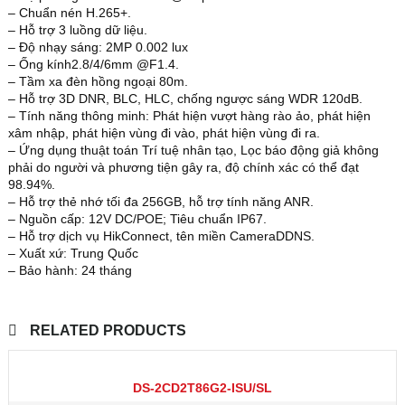
– Chuẩn nén H.265+.
– Hỗ trợ 3 luồng dữ liệu.
– Độ nhạy sáng: 2MP 0.002 lux
– Ống kính2.8/4/6mm @F1.4.
– Tầm xa đèn hồng ngoại 80m.
– Hỗ trợ 3D DNR, BLC, HLC, chống ngược sáng WDR 120dB.
– Tính năng thông minh: Phát hiện vượt hàng rào ảo, phát hiện
xâm nhập, phát hiện vùng đi vào, phát hiện vùng đi ra.
– Ứng dụng thuật toán Trí tuệ nhân tạo, Lọc báo động giả không
phải do người và phương tiện gây ra, độ chính xác có thể đạt
98.94%.
– Hỗ trợ thẻ nhớ tối đa 256GB, hỗ trợ tính năng ANR.
– Nguồn cấp: 12V DC/POE; Tiêu chuẩn IP67.
– Hỗ trợ dịch vụ HikConnect, tên miền CameraDDNS.
– Xuất xứ: Trung Quốc
– Bảo hành: 24 tháng
RELATED PRODUCTS
DS-2CD2T86G2-ISU/SL