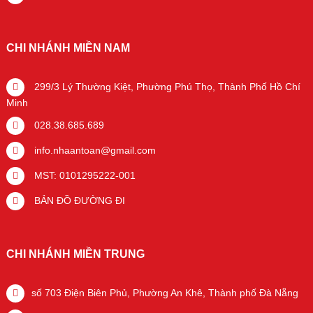
CHI NHÁNH MIỀN NAM
299/3 Lý Thường Kiệt, Phường Phú Thọ, Thành Phố Hồ Chí
Minh
028.38.685.689
info.nhaantoan@gmail.com
MST: 0101295222-001
BẢN ĐỒ ĐƯỜNG ĐI
CHI NHÁNH MIỀN TRUNG
số 703 Điện Biên Phủ, Phường An Khê, Thành phố Đà Nẵng