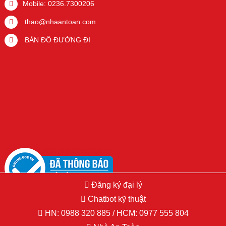
Mobile: 0236.7300206
thao@nhaantoan.com
BẢN ĐỒ ĐƯỜNG ĐI
Đăng ký đại lý
Chatbot kỹ thuật
HN:
0988 320 885
/ HCM:
0977 555 804