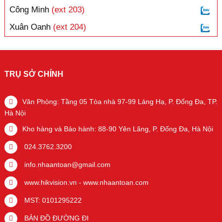
Công Minh
(ext 203)
Xuân Oanh
(ext 204)
TRỤ SỞ CHÍNH
Văn Phòng: Tầng 05 Tòa nhà 97-99 Láng Hạ, P. Đống Đa, TP.
Hà Nội
Kho hàng và Bảo hành: 88-90 Yên Lãng, P. Đống Đa, Hà Nội
024.3762.3200
info.nhaantoan@gmail.com
www.hikvision.vn
-
www.nhaantoan.com
MST: 0101295222
BẢN ĐỒ ĐƯỜNG ĐI