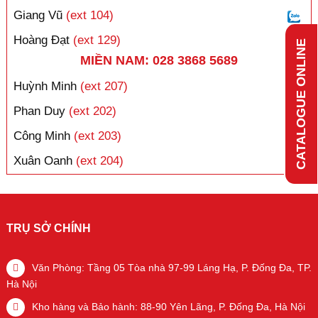
Giang Vũ
(ext 104)
Hoàng Đạt
(ext 129)
CATALOGUE ONLINE
MIỀN NAM: 028 3868 5689
Huỳnh Minh
(ext 207)
Phan Duy
(ext 202)
Công Minh
(ext 203)
Xuân Oanh
(ext 204)
TRỤ SỞ CHÍNH
Văn Phòng: Tầng 05 Tòa nhà 97-99 Láng Hạ, P. Đống Đa, TP.
Hà Nội
Kho hàng và Bảo hành: 88-90 Yên Lãng, P. Đống Đa, Hà Nội