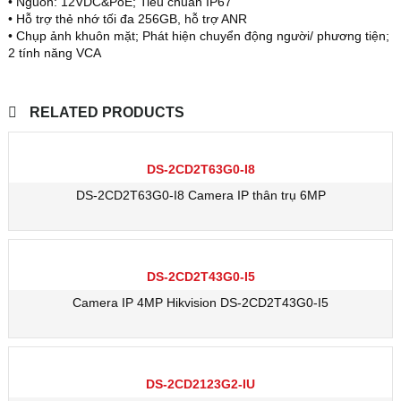
• Nguồn: 12VDC&PoE; Tiêu chuẩn IP67
• Hỗ trợ thẻ nhớ tối đa 256GB, hỗ trợ ANR
• Chụp ảnh khuôn mặt; Phát hiện chuyển động người/ phương tiện;
2 tính năng VCA
RELATED PRODUCTS
DS-2CD2T63G0-I8
DS-2CD2T63G0-I8 Camera IP thân trụ 6MP
DS-2CD2T43G0-I5
Camera IP 4MP Hikvision DS-2CD2T43G0-I5
DS-2CD2123G2-IU