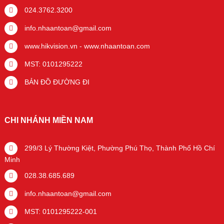
024.3762.3200
info.nhaantoan@gmail.com
www.hikvision.vn
-
www.nhaantoan.com
MST: 0101295222
BẢN ĐỒ ĐƯỜNG ĐI
CHI NHÁNH MIỀN NAM
299/3 Lý Thường Kiệt, Phường Phú Thọ, Thành Phố Hồ Chí
Minh
028.38.685.689
info.nhaantoan@gmail.com
MST: 0101295222-001