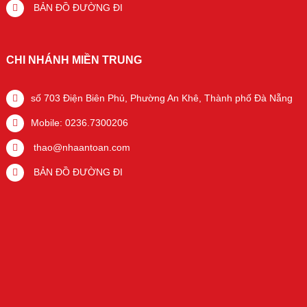
BẢN ĐỒ ĐƯỜNG ĐI
CHI NHÁNH MIỀN TRUNG
số 703 Điện Biên Phủ, Phường An Khê, Thành phố Đà Nẵng
Mobile: 0236.7300206
thao@nhaantoan.com
BẢN ĐỒ ĐƯỜNG ĐI