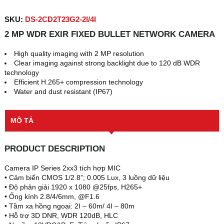
SKU:
DS-2CD2T23G2-2I/4I
2 MP WDR EXIR FIXED BULLET NETWORK CAMERA
High quality imaging with 2 MP resolution
Clear imaging against strong backlight due to 120 dB WDR
technology
Efficient H.265+ compression technology
Water and dust resistant (IP67)
MÔ TẢ
PRODUCT DESCRIPTION
Camera IP Series 2xx3 tích hợp MIC
• Cảm biến CMOS 1/2.8”; 0.005 Lux, 3 luồng dữ liệu
• Độ phân giải 1920 x 1080 @25fps, H265+
• Ống kính 2.8/4/6mm, @F1.6
• Tầm xa hồng ngoại: 2I – 60m/ 4I – 80m
• Hỗ trợ 3D DNR, WDR 120dB, HLC