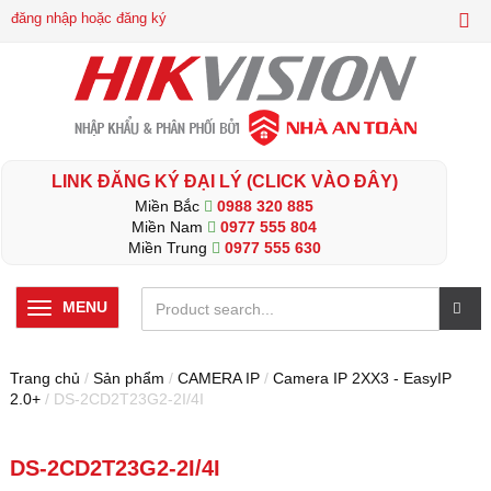
đăng nhập hoặc đăng ký
LINK ĐĂNG KÝ ĐẠI LÝ (CLICK VÀO ĐÂY)
Miền Bắc
0988 320 885
Miền Nam
0977 555 804
Miền Trung
0977 555 630
MENU
Trang chủ
/
Sản phẩm
/
CAMERA IP
/
Camera IP 2XX3 - EasyIP
2.0+
/ DS-2CD2T23G2-2I/4I
DS-2CD2T23G2-2I/4I