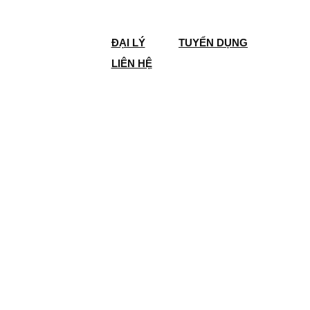
ĐẠI LÝ
TUYỂN DỤNG
LIÊN HỆ