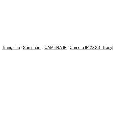
Trang chủ
/
Sản phẩm
/
CAMERA IP
/
Camera IP 2XX3 - Easy