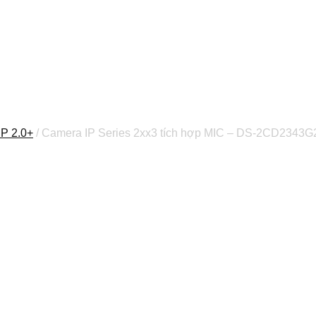
IP 2.0+
/ Camera IP Series 2xx3 tích hợp MIC – DS-2CD2343G2