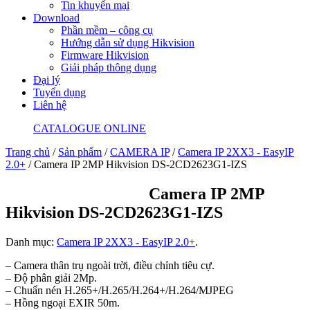
Tin khuyến mại
Download
Phần mềm – công cụ
Hướng dẫn sử dụng Hikvision
Firmware Hikvision
Giải pháp thông dụng
Đại lý
Tuyển dụng
Liên hệ
CATALOGUE ONLINE
Trang chủ
/
Sản phẩm
/
CAMERA IP
/
Camera IP 2XX3 - EasyIP
2.0+
/ Camera IP 2MP Hikvision DS-2CD2623G1-IZS
Camera IP 2MP
Hikvision DS-2CD2623G1-IZS
Danh mục:
Camera IP 2XX3 - EasyIP 2.0+
.
– Camera thân trụ ngoài trời, điều chỉnh tiêu cự.
– Độ phân giải 2Mp.
– Chuẩn nén H.265+/H.265/H.264+/H.264/MJPEG
– Hồng ngoại EXIR 50m.