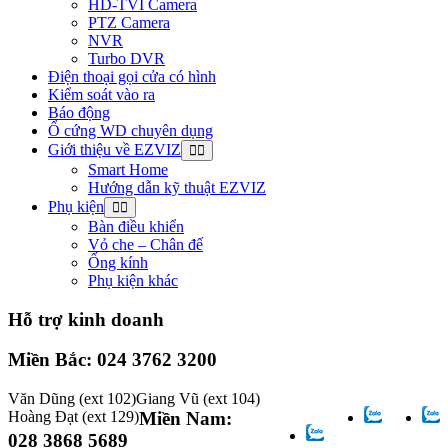
HD-TVI Camera
PTZ Camera
NVR
Turbo DVR
Điện thoại gọi cửa có hình
Kiểm soát vào ra
Báo động
Ổ cứng WD chuyên dụng
Giới thiệu về EZVIZ
Smart Home
Hướng dẫn kỹ thuật EZVIZ
Phụ kiện
Bàn điều khiển
Vỏ che – Chân đế
Ống kính
Phụ kiện khác
Hỗ trợ kinh doanh
Miền Bắc: 024 3762 3200
Văn Dũng
(ext 102)
Giang Vũ
(ext 104)
Hoàng Đạt
(ext 129)
Miền Nam:
028 3868 5689