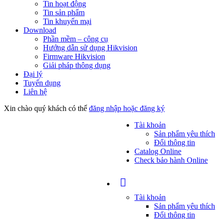
Tin hoạt động
Tin sản phẩm
Tin khuyến mại
Download
Phần mềm – công cụ
Hướng dẫn sử dụng Hikvision
Firmware Hikvision
Giải pháp thông dụng
Đại lý
Tuyển dụng
Liên hệ
Xin chào quý khách có thể
đăng nhập hoặc đăng ký
Tài khoản
Sản phẩm yêu thích
Đổi thông tin
Catalog Online
Check bảo hành Online
Tài khoản
Sản phẩm yêu thích
Đổi thông tin