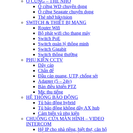
Ổ CỨNG – THẺ NHỚ
Ổ cứng WD chuyên dụng
Ổ cứng Seagate chuyên dụng
Thẻ nhớ hikvision
SWITCH & THIẾT BỊ MẠNG
Router Wifi
Bộ phát wifi cho thang máy
Switch PoE
Switch quản lý thông minh
Switch Gigabit
Switch thông thường
PHỤ KIỆN CCTV
Dây cáp
Chân đế
Đầu cáp quang, UTP, chống sét
Adapter (5 – 24v)
Bàn điều khiển PTZ
Mic thu tiếng
HỆ THỐNG BÁO ĐỘNG
Tủ báo động hybrid
Tủ báo động không dây AX hub
Cảm biến và phụ kiện
CHUÔNG CỬA MÀN HÌNH – VIDEO
INTERCOM
Hệ IP cho nhà riêng, biệt thự, căn hộ