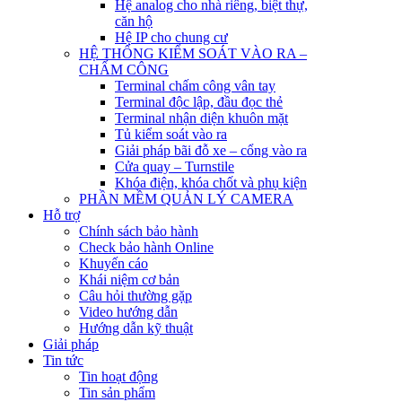
Hệ analog cho nhà riêng, biệt thự,
căn hộ
Hệ IP cho chung cư
HỆ THỐNG KIỂM SOÁT VÀO RA –
CHẤM CÔNG
Terminal chấm công vân tay
Terminal độc lập, đầu đọc thẻ
Terminal nhận diện khuôn mặt
Tủ kiểm soát vào ra
Giải pháp bãi đỗ xe – cổng vào ra
Cửa quay – Turnstile
Khóa điện, khóa chốt và phụ kiện
PHẦN MỀM QUẢN LÝ CAMERA
Hỗ trợ
Chính sách bảo hành
Check bảo hành Online
Khuyến cáo
Khái niệm cơ bản
Câu hỏi thường gặp
Video hướng dẫn
Hướng dẫn kỹ thuật
Giải pháp
Tin tức
Tin hoạt động
Tin sản phẩm