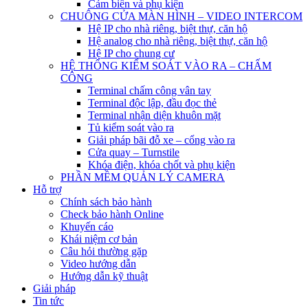
Cảm biến và phụ kiện
CHUÔNG CỬA MÀN HÌNH – VIDEO INTERCOM
Hệ IP cho nhà riêng, biệt thự, căn hộ
Hệ analog cho nhà riêng, biệt thự, căn hộ
Hệ IP cho chung cư
HỆ THỐNG KIỂM SOÁT VÀO RA – CHẤM
CÔNG
Terminal chấm công vân tay
Terminal độc lập, đầu đọc thẻ
Terminal nhận diện khuôn mặt
Tủ kiểm soát vào ra
Giải pháp bãi đỗ xe – cổng vào ra
Cửa quay – Turnstile
Khóa điện, khóa chốt và phụ kiện
PHẦN MỀM QUẢN LÝ CAMERA
Hỗ trợ
Chính sách bảo hành
Check bảo hành Online
Khuyến cáo
Khái niệm cơ bản
Câu hỏi thường gặp
Video hướng dẫn
Hướng dẫn kỹ thuật
Giải pháp
Tin tức