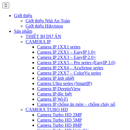
Giới thiệu
Giới thiệu Nhà An Toàn
Giới thiệu Hikvision
Sản phẩm
THIẾT BỊ DỰ ÁN
CAMERA IP
Camera IP 1XX1 series
Camera IP 2XX1 – EasyIP 1.0+
Camera IP 2XX3 – EasyIP 2.0+
Camera IP 2XX5 – Pro series (EasyIP 3.0)
Camera IP 2XX6 – AcuSense series
Camera IP 2XX7 – ColorVu series
Camera IP ảnh nhiệt
Camera Ultra series (SmartIP)
Camera IP DeepinView
Camera IP đặc biệt
Camera IP Wi-Fi
Camera IP chống ăn mòn – chống cháy nổ
CAMERA TUBO HD
Camera Turbo HD 2MP
Camera Turbo HD 5MP
Camera Turbo HD 8MP