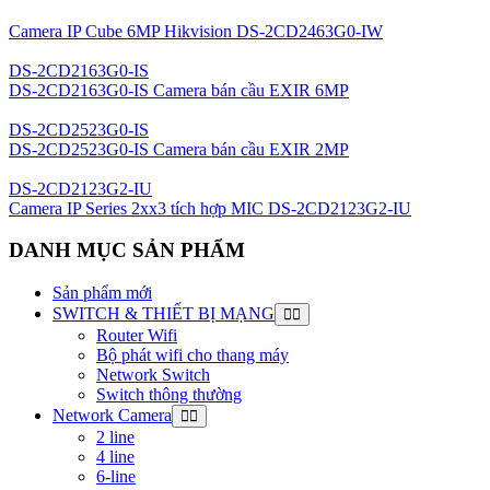
Camera IP Cube 6MP Hikvision DS-2CD2463G0-IW
DS-2CD2163G0-IS
DS-2CD2163G0-IS Camera bán cầu EXIR 6MP
DS-2CD2523G0-IS
DS-2CD2523G0-IS Camera bán cầu EXIR 2MP
DS-2CD2123G2-IU
Camera IP Series 2xx3 tích hợp MIC DS-2CD2123G2-IU
DANH MỤC SẢN PHẨM
Sản phẩm mới
SWITCH & THIẾT BỊ MẠNG
Router Wifi
Bộ phát wifi cho thang máy
Network Switch
Switch thông thường
Network Camera
2 line
4 line
6-line