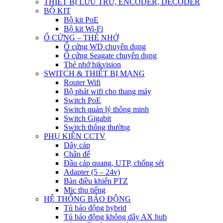
THIẾT BỊ LƯU TRỮ, ENCODER, DECODER
BỘ KIT
Bộ kit PoE
Bộ kit Wi-Fi
Ổ CỨNG – THẺ NHỚ
Ổ cứng WD chuyên dụng
Ổ cứng Seagate chuyên dụng
Thẻ nhớ hikvision
SWITCH & THIẾT BỊ MẠNG
Router Wifi
Bộ phát wifi cho thang máy
Switch PoE
Switch quản lý thông minh
Switch Gigabit
Switch thông thường
PHỤ KIỆN CCTV
Dây cáp
Chân đế
Đầu cáp quang, UTP, chống sét
Adapter (5 – 24v)
Bàn điều khiển PTZ
Mic thu tiếng
HỆ THỐNG BÁO ĐỘNG
Tủ báo động hybrid
Tủ báo động không dây AX hub