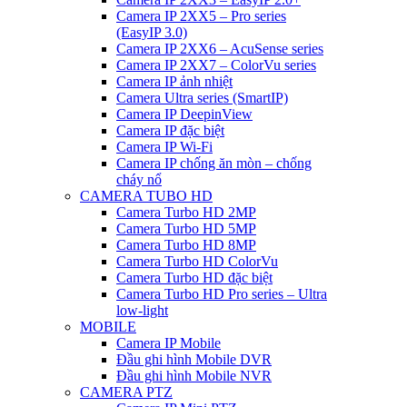
Camera IP 2XX5 – Pro series
(EasyIP 3.0)
Camera IP 2XX6 – AcuSense series
Camera IP 2XX7 – ColorVu series
Camera IP ảnh nhiệt
Camera Ultra series (SmartIP)
Camera IP DeepinView
Camera IP đặc biệt
Camera IP Wi-Fi
Camera IP chống ăn mòn – chống
cháy nổ
CAMERA TUBO HD
Camera Turbo HD 2MP
Camera Turbo HD 5MP
Camera Turbo HD 8MP
Camera Turbo HD ColorVu
Camera Turbo HD đặc biệt
Camera Turbo HD Pro series – Ultra
low-light
MOBILE
Camera IP Mobile
Đầu ghi hình Mobile DVR
Đầu ghi hình Mobile NVR
CAMERA PTZ