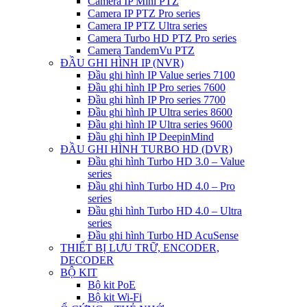
Camera IP Mini PTZ
Camera IP PTZ Pro series
Camera IP PTZ Ultra series
Camera Turbo HD PTZ Pro series
Camera TandemVu PTZ
ĐẦU GHI HÌNH IP (NVR)
Đầu ghi hình IP Value series 7100
Đầu ghi hình IP Pro series 7600
Đầu ghi hình IP Pro series 7700
Đầu ghi hình IP Ultra series 8600
Đầu ghi hình IP Ultra series 9600
Đầu ghi hình IP DeepinMind
ĐẦU GHI HÌNH TURBO HD (DVR)
Đầu ghi hình Turbo HD 3.0 – Value
series
Đầu ghi hình Turbo HD 4.0 – Pro
series
Đầu ghi hình Turbo HD 4.0 – Ultra
series
Đầu ghi hình Turbo HD AcuSense
THIẾT BỊ LƯU TRỮ, ENCODER,
DECODER
BỘ KIT
Bộ kit PoE
Bộ kit Wi-Fi