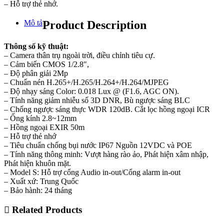
– Hỗ trợ thẻ nhớ.
Mô tả
Product Description
Thông số kỹ thuật:
– Camera thân trụ ngoài trời, điều chỉnh tiêu cự.
– Cảm biến CMOS 1/2.8″,
– Độ phân giải 2Mp
– Chuẩn nén H.265+/H.265/H.264+/H.264/MJPEG
– Độ nhạy sáng Color: 0.018 Lux @ (F1.6, AGC ON).
– Tính năng giảm nhiễu số 3D DNR, Bù ngược sáng BLC
– Chống ngược sáng thực WDR 120dB. Cắt lọc hồng ngoại ICR
– Ống kính 2.8~12mm
– Hồng ngoại EXIR 50m
– Hỗ trợ thẻ nhớ
– Tiêu chuẩn chống bụi nước IP67 Nguồn 12VDC và POE
– Tính năng thông minh: Vượt hàng rào ảo, Phát hiện xâm nhập,
Phát hiện khuôn mặt.
– Model S: Hỗ trợ cổng Audio in-out/Cổng alarm in-out
– Xuất xứ: Trung Quốc
– Bảo hành: 24 tháng
Related Products