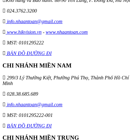
Kho hàng và Bảo hành: 88-90 Yên Lãng, P. Đống Đa, Hà Nội
024.3762.3200
info.nhaantoan@gmail.com
www.hikvision.vn
-
www.nhaantoan.com
MST: 0101295222
BẢN ĐỒ ĐƯỜNG ĐI
CHI NHÁNH MIỀN NAM
299/3 Lý Thường Kiệt, Phường Phú Thọ, Thành Phố Hồ Chí
Minh
028.38.685.689
info.nhaantoan@gmail.com
MST: 0101295222-001
BẢN ĐỒ ĐƯỜNG ĐI
CHI NHÁNH MIỀN TRUNG