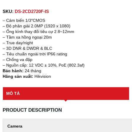
SKU:
DS-2CD2720F-IS
– Cảm biến 1/3″CMOS
– Độ phân giải 2.0MP (1920 x 1080)
– Ống kính thay đổi tiêu cự 2.8~12mm
– Tầm xa hồng ngoại 20m
– True day/night
– 3D DNR & DWDR & BLC
– Tiêu chuẩn ngoài trời IP66 rating
– Chống va đập
– Nguồn cấp: 12 VDC ± 10%, PoE (802.3af)
Bảo hành:
24 tháng
Hãng sản xuất:
Hikvision
MÔ TẢ
PRODUCT DESCRIPTION
Camera