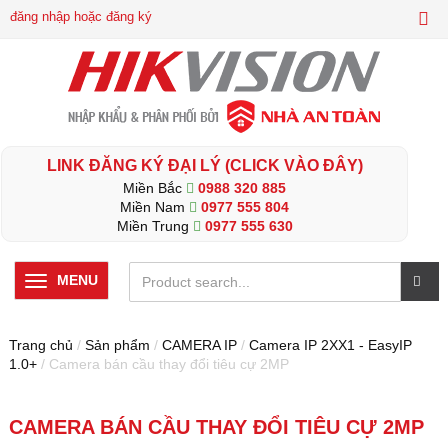
đăng nhập hoặc đăng ký
LINK ĐĂNG KÝ ĐẠI LÝ (CLICK VÀO ĐÂY)
Miền Bắc
0988 320 885
Miền Nam
0977 555 804
Miền Trung
0977 555 630
MENU
Trang chủ
/
Sản phẩm
/
CAMERA IP
/
Camera IP 2XX1 - EasyIP
1.0+
/ Camera bán cầu thay đổi tiêu cự 2MP
CAMERA BÁN CẦU THAY ĐỔI TIÊU CỰ 2MP