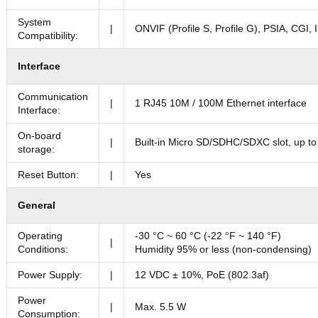
System
|
ONVIF (Profile S, Profile G), PSIA, CGI, 
Compatibility:
Interface
Communication
|
1 RJ45 10M / 100M Ethernet interface
Interface:
On-board
|
Built-in Micro SD/SDHC/SDXC slot, up t
storage:
Reset Button:
|
Yes
General
Operating
-30 °C ~ 60 °C (-22 °F ~ 140 °F)
|
Conditions:
Humidity 95% or less (non-condensing)
Power Supply:
|
12 VDC ± 10%, PoE (802.3af)
Power
|
Max. 5.5 W
Consumption: