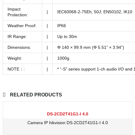
Impact
|
IEC60068-2-75Eh, 50J; EN50102, IK10
Protection:
Weather Proof:
|
IP66
IR Range:
|
Up to 30m
Dimensions:
|
Φ 140 × 99.9 mm (Φ 5.51” × 3.94”)
Weight:
|
1000g
NOTE：:
|
* “-S” series support 1-ch audio I/O and 
RELATED PRODUCTS
DS-2CD2T41G1-I 4.0
Camera IP hikvision DS-2CD2T41G1-I 4.0