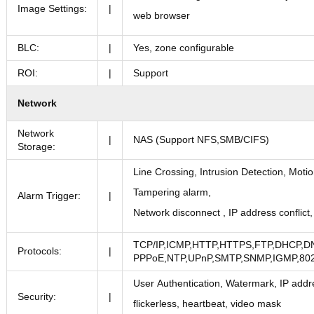
Image Settings:
|
web browser
BLC:
|
Yes, zone configurable
ROI:
|
Support
Network
Network
|
NAS (Support NFS,SMB/CIFS)
Storage:
Line Crossing, Intrusion Detection, Moti
Tampering alarm,
Alarm Trigger:
|
Network disconnect , IP address conflict
TCP/IP,ICMP,HTTP,HTTPS,FTP,DHCP,D
Protocols:
|
PPPoE,NTP,UPnP,SMTP,SNMP,IGMP,802.
User Authentication, Watermark, IP addr
Security:
|
flickerless, heartbeat, video mask