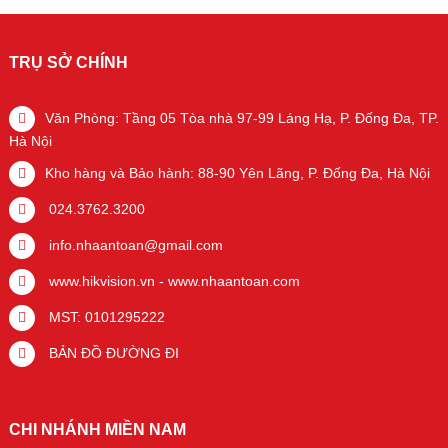
TRỤ SỞ CHÍNH
Văn Phòng: Tầng 05 Tòa nhà 97-99 Láng Hạ, P. Đống Đa, TP.
Hà Nội
Kho hàng và Bảo hành: 88-90 Yên Lãng, P. Đống Đa, Hà Nội
024.3762.3200
info.nhaantoan@gmail.com
www.hikvision.vn
-
www.nhaantoan.com
MST: 0101295222
BẢN ĐỒ ĐƯỜNG ĐI
CHI NHÁNH MIỀN NAM