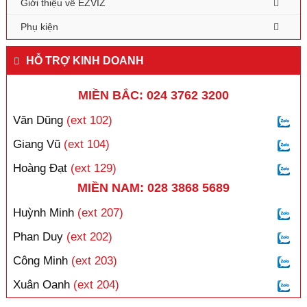
Giới thiệu về EZVIZ
Phụ kiện
HỖ TRỢ KINH DOANH
MIỀN BẮC: 024 3762 3200
Văn Dũng
(ext 102)
Giang Vũ
(ext 104)
Hoàng Đạt
(ext 129)
MIỀN NAM: 028 3868 5689
Huỳnh Minh
(ext 207)
Phan Duy
(ext 202)
Công Minh
(ext 203)
Xuân Oanh
(ext 204)