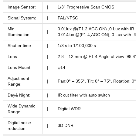
Image Sensor:
|
1/3″ Progressive Scan CMOS
Signal System:
|
PAL/NTSC
Min.
0.01lux @(F1.2,AGC ON) ,0 Lux with IR
|
Illumination:
0.014lux @(F1.4,AGC ON), 0 Lux with I
Shutter time:
|
1/3 s to 1/100,000 s
Lens:
|
2.8 – 12 mm @ F1.4,Angle of view: 98.4
Lens Mount:
|
φ14
Adjustment
|
Pan:0° – 355°, Tilt: 0° – 75°, Rotation: 0
Range:
Day& Night:
|
IR cut filter with auto switch
Wide Dynamic
|
Digital WDR
Range:
Digital noise
|
3D DNR
reduction: