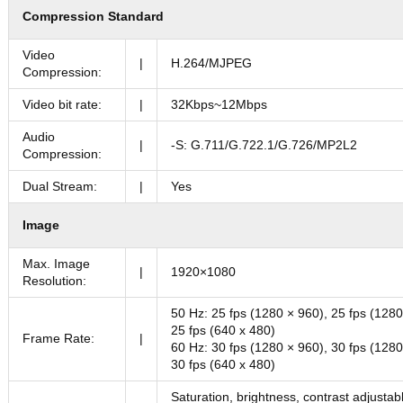
Compression Standard
Video
|
H.264/MJPEG
Compression:
Video bit rate:
|
32Kbps~12Mbps
Audio
|
-S: G.711/G.722.1/G.726/MP2L2
Compression:
Dual Stream:
|
Yes
Image
Max. Image
|
1920×1080
Resolution:
50 Hz: 25 fps (1280 × 960), 25 fps (1280
25 fps (640 x 480)
Frame Rate:
|
60 Hz: 30 fps (1280 × 960), 30 fps (1280
30 fps (640 x 480)
Saturation, brightness, contrast adjustab