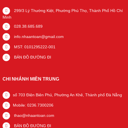
299/3 Lý Thường Kiệt, Phường Phú Thọ, Thành Phố Hồ Chí
Minh
028.38.685.689
info.nhaantoan@gmail.com
MST: 0101295222-001
BẢN ĐỒ ĐƯỜNG ĐI
CHI NHÁNH MIỀN TRUNG
số 703 Điện Biên Phủ, Phường An Khê, Thành phố Đà Nẵng
Mobile: 0236.7300206
thao@nhaantoan.com
BẢN ĐỒ ĐƯỜNG ĐI