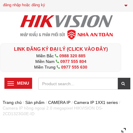
đăng nhập hoặc đăng ký
LINK ĐĂNG KÝ ĐẠI LÝ (CLICK VÀO ĐÂY)
Miền Bắc
0988 320 885
Miền Nam
0977 555 804
Miền Trung
0977 555 630
MENU
Trang chủ
/
Sản phẩm
/
CAMERA IP
/
Camera IP 1XX1 series
/
Camera IP hồng ngoại 2.0 megapixel HIKVISION DS-
2CD1323G0E-ID