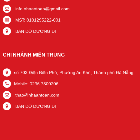
info.nhaantoan@gmail.com
MST: 0101295222-001
BẢN ĐỒ ĐƯỜNG ĐI
CHI NHÁNH MIỀN TRUNG
số 703 Điện Biên Phủ, Phường An Khê, Thành phố Đà Nẵng
Mobile: 0236.7300206
thao@nhaantoan.com
BẢN ĐỒ ĐƯỜNG ĐI