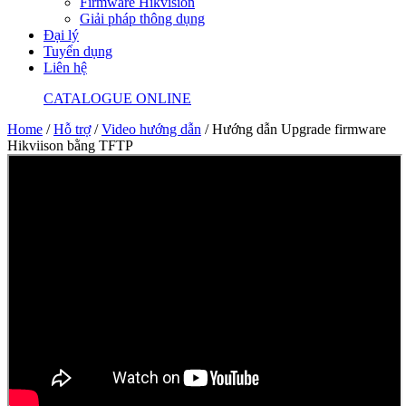
Firmware Hikvision
Giải pháp thông dụng
Đại lý
Tuyển dụng
Liên hệ
CATALOGUE ONLINE
Home
/
Hỗ trợ
/
Video hướng dẫn
/
Hướng dẫn Upgrade firmware
Hikviison bằng TFTP