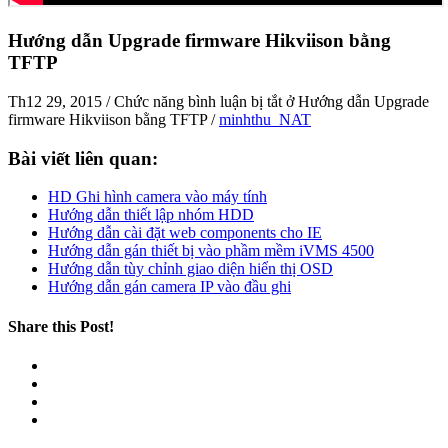
Hướng dẫn Upgrade firmware Hikviison bằng
TFTP
Th12 29, 2015
/
Chức năng bình luận bị tắt
ở Hướng dẫn Upgrade
firmware Hikviison bằng TFTP
/
minhthu_NAT
Bài viết liên quan:
HD Ghi hình camera vào máy tính
Hướng dẫn thiết lập nhóm HDD
Hướng dẫn cài đặt web components cho IE
Hướng dẫn gán thiết bị vào phầm mềm iVMS 4500
Hướng dẫn tùy chỉnh giao diện hiển thị OSD
Hướng dẫn gán camera IP vào đầu ghi
Share this Post!