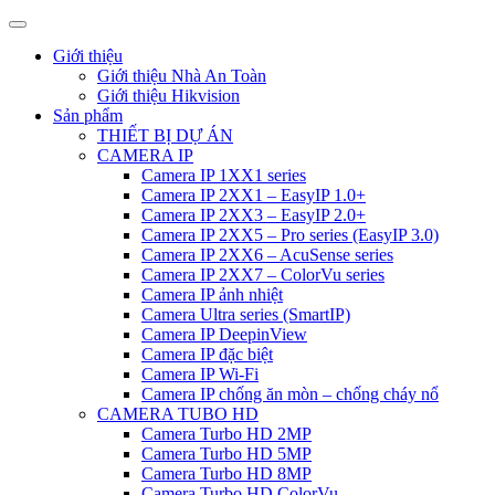
Giới thiệu
Giới thiệu Nhà An Toàn
Giới thiệu Hikvision
Sản phẩm
THIẾT BỊ DỰ ÁN
CAMERA IP
Camera IP 1XX1 series
Camera IP 2XX1 – EasyIP 1.0+
Camera IP 2XX3 – EasyIP 2.0+
Camera IP 2XX5 – Pro series (EasyIP 3.0)
Camera IP 2XX6 – AcuSense series
Camera IP 2XX7 – ColorVu series
Camera IP ảnh nhiệt
Camera Ultra series (SmartIP)
Camera IP DeepinView
Camera IP đặc biệt
Camera IP Wi-Fi
Camera IP chống ăn mòn – chống cháy nổ
CAMERA TUBO HD
Camera Turbo HD 2MP
Camera Turbo HD 5MP
Camera Turbo HD 8MP
Camera Turbo HD ColorVu