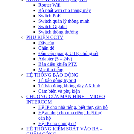
Router Wifi
Bộ phát wifi cho thang máy
Switch PoE
Switch quản lý thông minh
Switch Gigabit
Switch thông thường
PHỤ KIỆN CCTV
Dây cáp
Chân đế
Đầu cáp quang, UTP, chống sét
Adapter (5 – 24v)
Bàn điều khiển PTZ
Mic thu tiếng
HỆ THỐNG BÁO ĐỘNG
Tủ báo động hybrid
Tủ báo động không dây AX hub
Cảm biến và phụ kiện
CHUÔNG CỬA MÀN HÌNH – VIDEO
INTERCOM
Hệ IP cho nhà riêng, biệt thự, căn hộ
Hệ analog cho nhà riêng, biệt thự,
căn hộ
Hệ IP cho chung cư
HỆ THỐNG KIỂM SOÁT VÀO RA –