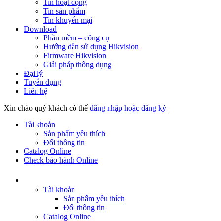
Tin hoạt động
Tin sản phẩm
Tin khuyến mại
Download
Phần mềm – công cụ
Hướng dẫn sử dụng Hikvision
Firmware Hikvision
Giải pháp thông dụng
Đại lý
Tuyển dụng
Liên hệ
Xin chào quý khách có thể
đăng nhập hoặc đăng ký
Tài khoản
Sản phẩm yêu thích
Đổi thông tin
Catalog Online
Check bảo hành Online
Tài khoản
Sản phẩm yêu thích
Đổi thông tin
Catalog Online