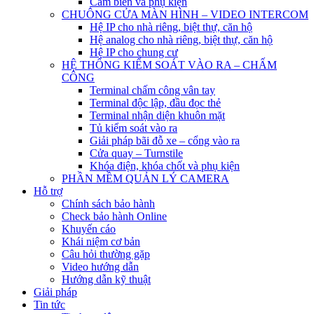
Cảm biến và phụ kiện
CHUÔNG CỬA MÀN HÌNH – VIDEO INTERCOM
Hệ IP cho nhà riêng, biệt thự, căn hộ
Hệ analog cho nhà riêng, biệt thự, căn hộ
Hệ IP cho chung cư
HỆ THỐNG KIỂM SOÁT VÀO RA – CHẤM
CÔNG
Terminal chấm công vân tay
Terminal độc lập, đầu đọc thẻ
Terminal nhận diện khuôn mặt
Tủ kiểm soát vào ra
Giải pháp bãi đỗ xe – cổng vào ra
Cửa quay – Turnstile
Khóa điện, khóa chốt và phụ kiện
PHẦN MỀM QUẢN LÝ CAMERA
Hỗ trợ
Chính sách bảo hành
Check bảo hành Online
Khuyến cáo
Khái niệm cơ bản
Câu hỏi thường gặp
Video hướng dẫn
Hướng dẫn kỹ thuật
Giải pháp
Tin tức