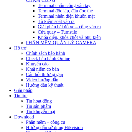
CHẤM CÔNG
Terminal chấm công vân tay
Terminal độc lập, đầu đọc thẻ
Terminal nhận diện khuôn mặt
Tủ kiểm soát vào ra
Giải pháp bãi đỗ xe – cổng vào ra
Cửa quay – Turnstile
Khóa điện, khóa chốt và phụ kiện
PHẦN MỀM QUẢN LÝ CAMERA
Hỗ trợ
Chính sách bảo hành
Check bảo hành Online
Khuyến cáo
Khái niệm cơ bản
Câu hỏi thường gặp
Video hướng dẫn
Hướng dẫn kỹ thuật
Giải pháp
Tin tức
Tin hoạt động
Tin sản phẩm
Tin khuyến mại
Download
Phần mềm – công cụ
Hướng dẫn sử dụng Hikvision