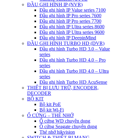
ĐẦU GHI HÌNH IP (NVR)
Đầu ghi hình IP Value series 7100
Đầu ghi hình IP Pro series 7600
Đầu ghi hình IP Pro series 7700
Đầu ghi hình IP Ultra series 8600
Đầu ghi hình IP Ultra series 9600
Đầu ghi hình IP DeepinMind
ĐẦU GHI HÌNH TURBO HD (DVR)
Đầu ghi hình Turbo HD 3.0 – Value
series
Đầu ghi hình Turbo HD 4.0 – Pro
series
Đầu ghi hình Turbo HD 4.0 – Ultra
series
Đầu ghi hình Turbo HD AcuSense
THIẾT BỊ LƯU TRỮ, ENCODER,
DECODER
BỘ KIT
Bộ kit PoE
Bộ kit Wi-Fi
Ổ CỨNG – THẺ NHỚ
Ổ cứng WD chuyên dụng
Ổ cứng Seagate chuyên dụng
Thẻ nhớ hikvision
SWITCH & THIẾT BỊ MẠNG