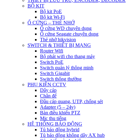
THIẾT BỊ LƯU TRỮ, ENCODER, DECODER
BỘ KIT
Bộ kit PoE
Bộ kit Wi-Fi
Ổ CỨNG – THẺ NHỚ
Ổ cứng WD chuyên dụng
Ổ cứng Seagate chuyên dụng
Thẻ nhớ hikvision
SWITCH & THIẾT BỊ MẠNG
Router Wifi
Bộ phát wifi cho thang máy
Switch PoE
Switch quản lý thông minh
Switch Gigabit
Switch thông thường
PHỤ KIỆN CCTV
Dây cáp
Chân đế
Đầu cáp quang, UTP, chống sét
Adapter (5 – 24v)
Bàn điều khiển PTZ
Mic thu tiếng
HỆ THỐNG BÁO ĐỘNG
Tủ báo động hybrid
Tủ báo động không dây AX hub