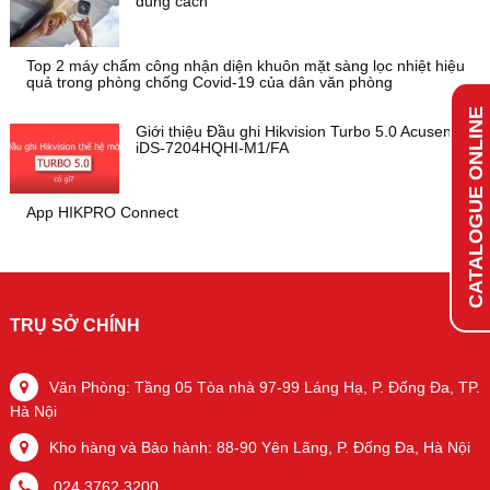
đúng cách
Top 2 máy chấm công nhận diện khuôn mặt sàng lọc nhiệt hiệu
quả trong phòng chống Covid-19 của dân văn phòng
CATALOGUE ONLINE
Giới thiệu Đầu ghi Hikvision Turbo 5.0 Acusense
iDS-7204HQHI-M1/FA
App HIKPRO Connect
TRỤ SỞ CHÍNH
Văn Phòng: Tầng 05 Tòa nhà 97-99 Láng Hạ, P. Đống Đa, TP.
Hà Nội
Kho hàng và Bảo hành: 88-90 Yên Lãng, P. Đống Đa, Hà Nội
024.3762.3200