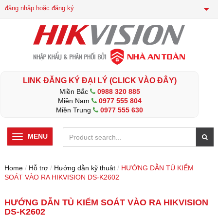
đăng nhập hoặc đăng ký
LINK ĐĂNG KÝ ĐẠI LÝ (CLICK VÀO ĐÂY)
Miền Bắc
0988 320 885
Miền Nam
0977 555 804
Miền Trung
0977 555 630
MENU
Home
/
Hỗ trợ
/
Hướng dẫn kỹ thuật
/
HƯỚNG DẪN TỦ KIỂM
SOÁT VÀO RA HIKVISION DS-K2602
HƯỚNG DẪN TỦ KIỂM SOÁT VÀO RA HIKVISION
DS-K2602