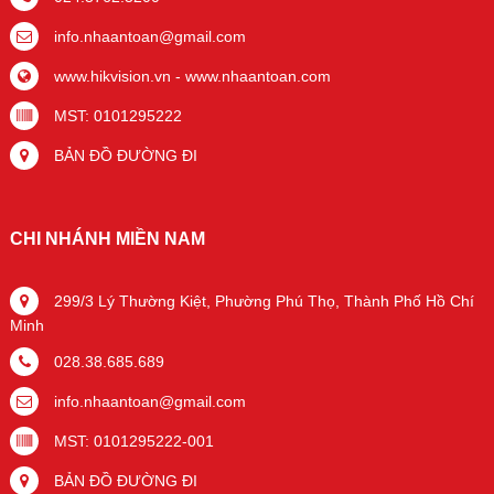
info.nhaantoan@gmail.com
www.hikvision.vn
-
www.nhaantoan.com
MST: 0101295222
BẢN ĐỒ ĐƯỜNG ĐI
CHI NHÁNH MIỀN NAM
299/3 Lý Thường Kiệt, Phường Phú Thọ, Thành Phố Hồ Chí
Minh
028.38.685.689
info.nhaantoan@gmail.com
MST: 0101295222-001
BẢN ĐỒ ĐƯỜNG ĐI