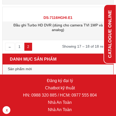
CATALOGUE ONLINE
DS-7116HGHI-E1
Đầu ghi Turbo HD DVR (dùng cho camera TVI 1MP và
analog)
Showing 17 – 18 of 18 results
←
1
2
DANH MỤC SẢN PHẨM
Sản phẩm mới
SWITCH & THIẾT BỊ MẠNG
Đăng ký đại lý
Network Camera
Chatbot kỹ thuật
HN:
0988 320 885
/ HCM:
0977 555 804
HD-TVI camera
Nhà An Toàn
PTZ camera
Nhà An Toàn
X
Traffic