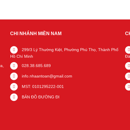
CHI NHÁNH MIỀN NAM
C
299/3 Lý Thường Kiệt, Phường Phú Thọ, Thành Phố
Hồ Chí Minh
Đà
a,
028.38.685.689
info.nhaantoan@gmail.com
MST: 0101295222-001
BẢN ĐỒ ĐƯỜNG ĐI