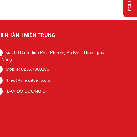
HI NHÁNH MIỀN TRUNG
số 703 Điện Biên Phủ, Phường An Khê, Thành phố
 Nẵng
Mobile: 0236.7300206
thao@nhaantoan.com
BẢN ĐỒ ĐƯỜNG ĐI