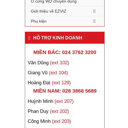
Ổ cứng WD chuyên dụng
Giới thiệu về EZVIZ
Phụ kiện
HỖ TRỢ KINH DOANH
MIỀN BẮC: 024 3762 3200
Văn Dũng
(ext 102)
Giang Vũ
(ext 104)
Hoàng Đạt
(ext 129)
MIỀN NAM: 028 3868 5689
Huỳnh Minh
(ext 207)
Phan Duy
(ext 202)
Công Minh
(ext 203)