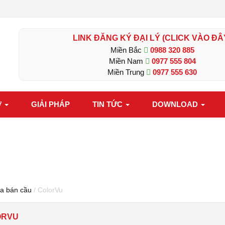
LINK ĐĂNG KÝ ĐẠI LÝ (CLICK VÀO ĐÂ
Miền Bắc
0988 320 885
Miền Nam
0977 555 804
Miền Trung
0977 555 630
Ợ
GIẢI PHÁP
TIN TỨC
DOWNLOAD
a bán cầu
/ ColorVu
ORVU