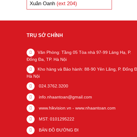
Xuân Oanh
(ext 204)
TRỤ SỞ CHÍNH
Văn Phòng: Tầng 05 Tòa nhà 97-99 Láng Hạ, P.
Đống Đa, TP. Hà Nội
Kho hàng và Bảo hành: 88-90 Yên Lãng, P. Đống Đ
Hà Nội
024.3762.3200
info.nhaantoan@gmail.com
www.hikvision.vn
-
www.nhaantoan.com
MST: 0101295222
BẢN ĐỒ ĐƯỜNG ĐI