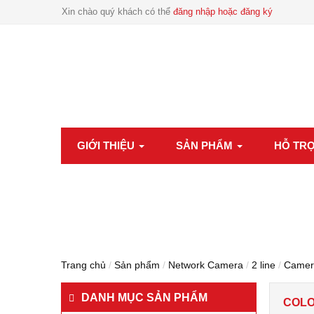
Xin chào quý khách có thể
đăng nhập hoặc đăng ký
GIỚI THIỆU
SẢN PHẨM
HỖ TR
Trang chủ
/
Sản phẩm
/
Network Camera
/
2 line
/
Camer
DANH MỤC SẢN PHẨM
COL