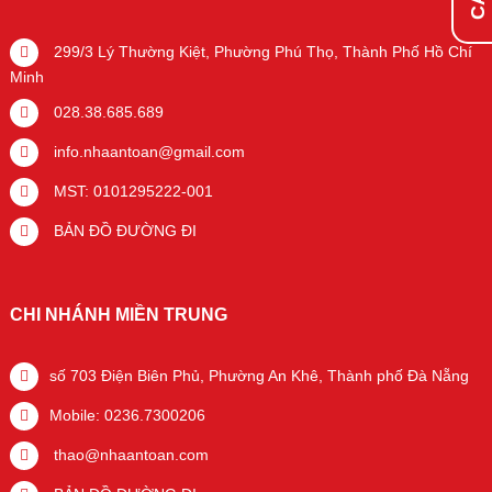
299/3 Lý Thường Kiệt, Phường Phú Thọ, Thành Phố Hồ Chí
Minh
028.38.685.689
info.nhaantoan@gmail.com
MST: 0101295222-001
BẢN ĐỒ ĐƯỜNG ĐI
CHI NHÁNH MIỀN TRUNG
số 703 Điện Biên Phủ, Phường An Khê, Thành phố Đà Nẵng
Mobile: 0236.7300206
thao@nhaantoan.com