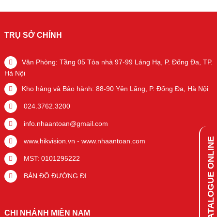
TRỤ SỞ CHÍNH
Văn Phòng: Tầng 05 Tòa nhà 97-99 Láng Hạ, P. Đống Đa, TP.
Hà Nội
Kho hàng và Bảo hành: 88-90 Yên Lãng, P. Đống Đa, Hà Nội
024.3762.3200
info.nhaantoan@gmail.com
CATALOGUE ONLINE
www.hikvision.vn
-
www.nhaantoan.com
MST: 0101295222
BẢN ĐỒ ĐƯỜNG ĐI
CHI NHÁNH MIỀN NAM