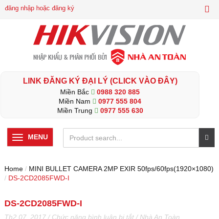
đăng nhập hoặc đăng ký
LINK ĐĂNG KÝ ĐẠI LÝ (CLICK VÀO ĐÂY)
Miền Bắc
0988 320 885
Miền Nam
0977 555 804
Miền Trung
0977 555 630
MENU
Home
/
MINI BULLET CAMERA 2MP EXIR 50fps/60fps(1920×1080)
/
DS-2CD2085FWD-I
DS-2CD2085FWD-I
ở
Th2 07, 2017
/
Chức năng bình luận bị tắt
/
Nhà An Toàn