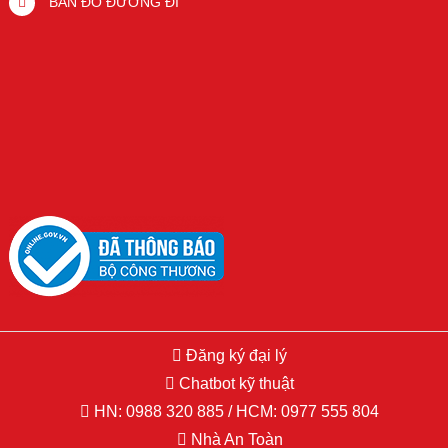
BẢN ĐỒ ĐƯỜNG ĐI
Đăng ký đại lý
Copyright © 2015 Hikvision.vn. All Right Reserved. Developed by
Chatbot kỹ thuật
PSDesigner.net
HN:
0988 320 885
/ HCM:
0977 555 804
Nhà An Toàn