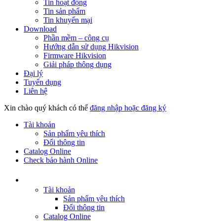
Tin hoạt động
Tin sản phẩm
Tin khuyến mại
Download
Phần mềm – công cụ
Hướng dẫn sử dụng Hikvision
Firmware Hikvision
Giải pháp thông dụng
Đại lý
Tuyển dụng
Liên hệ
Xin chào quý khách có thể
đăng nhập hoặc đăng ký
Tài khoản
Sản phẩm yêu thích
Đổi thông tin
Catalog Online
Check bảo hành Online
Tài khoản
Sản phẩm yêu thích
Đổi thông tin
Catalog Online