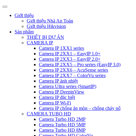
Giới thiệu
Giới thiệu Nhà An Toàn
Giới thiệu Hikvision
Sản phẩm
THIẾT BỊ DỰ ÁN
CAMERA IP
Camera IP 1XX1 series
Camera IP 2XX1 – EasyIP 1.0+
Camera IP 2XX3 – EasyIP 2.0+
Camera IP 2XX5 – Pro series (EasyIP 3.0)
Camera IP 2XX6 – AcuSense series
Camera IP 2XX7 – ColorVu series
Camera IP ảnh nhiệt
Camera Ultra series (SmartIP)
Camera IP DeepinView
Camera IP đặc biệt
Camera IP Wi-Fi
Camera IP chống ăn mòn – chống cháy nổ
CAMERA TUBO HD
Camera Turbo HD 2MP
Camera Turbo HD 5MP
Camera Turbo HD 8MP
Camera Turbo HD ColorVu