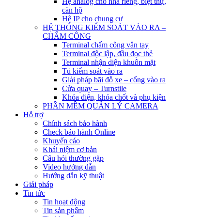
Hệ analog cho nhà riêng, biệt thự,
căn hộ
Hệ IP cho chung cư
HỆ THỐNG KIỂM SOÁT VÀO RA –
CHẤM CÔNG
Terminal chấm công vân tay
Terminal độc lập, đầu đọc thẻ
Terminal nhận diện khuôn mặt
Tủ kiểm soát vào ra
Giải pháp bãi đỗ xe – cổng vào ra
Cửa quay – Turnstile
Khóa điện, khóa chốt và phụ kiện
PHẦN MỀM QUẢN LÝ CAMERA
Hỗ trợ
Chính sách bảo hành
Check bảo hành Online
Khuyến cáo
Khái niệm cơ bản
Câu hỏi thường gặp
Video hướng dẫn
Hướng dẫn kỹ thuật
Giải pháp
Tin tức
Tin hoạt động
Tin sản phẩm