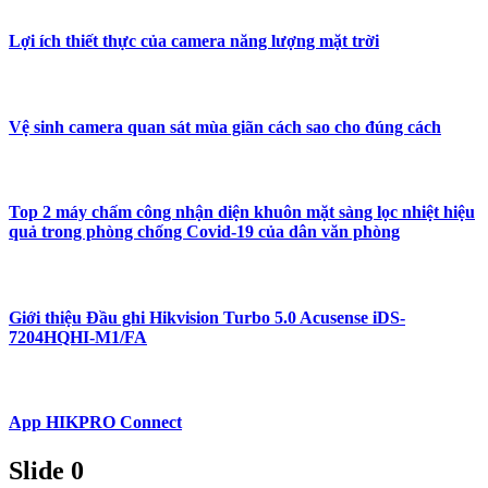
Lợi ích thiết thực của camera năng lượng mặt trời
Vệ sinh camera quan sát mùa giãn cách sao cho đúng cách
Top 2 máy chấm công nhận diện khuôn mặt sàng lọc nhiệt hiệu
quả trong phòng chống Covid-19 của dân văn phòng
Giới thiệu Đầu ghi Hikvision Turbo 5.0 Acusense iDS-
7204HQHI-M1/FA
App HIKPRO Connect
Slide 0