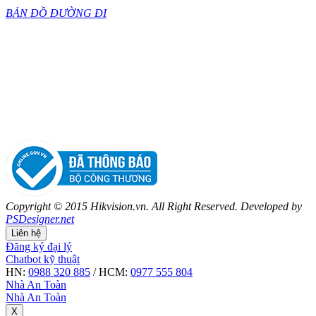
BẢN ĐỒ ĐƯỜNG ĐI
Copyright © 2015 Hikvision.vn. All Right Reserved. Developed by
PSDesigner.net
Liên hệ
Đăng ký đại lý
Chatbot kỹ thuật
HN:
0988 320 885
/ HCM:
0977 555 804
Nhà An Toàn
Nhà An Toàn
X