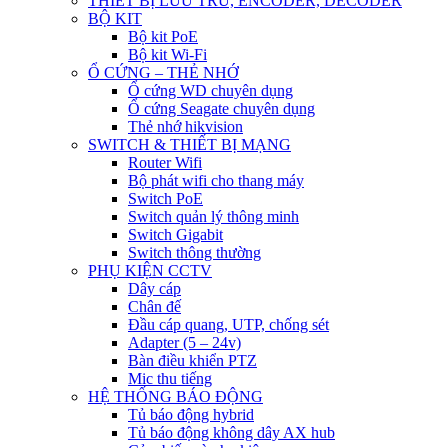
THIẾT BỊ LƯU TRỮ, ENCODER, DECODER
BỘ KIT
Bộ kit PoE
Bộ kit Wi-Fi
Ổ CỨNG – THẺ NHỚ
Ổ cứng WD chuyên dụng
Ổ cứng Seagate chuyên dụng
Thẻ nhớ hikvision
SWITCH & THIẾT BỊ MẠNG
Router Wifi
Bộ phát wifi cho thang máy
Switch PoE
Switch quản lý thông minh
Switch Gigabit
Switch thông thường
PHỤ KIỆN CCTV
Dây cáp
Chân đế
Đầu cáp quang, UTP, chống sét
Adapter (5 – 24v)
Bàn điều khiển PTZ
Mic thu tiếng
HỆ THỐNG BÁO ĐỘNG
Tủ báo động hybrid
Tủ báo động không dây AX hub