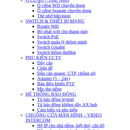
Ổ CỨNG – THẺ NHỚ
Ổ cứng WD chuyên dụng
Ổ cứng Seagate chuyên dụng
Thẻ nhớ hikvision
SWITCH & THIẾT BỊ MẠNG
Router Wifi
Bộ phát wifi cho thang máy
Switch PoE
Switch quản lý thông minh
Switch Gigabit
Switch thông thường
PHỤ KIỆN CCTV
Dây cáp
Chân đế
Đầu cáp quang, UTP, chống sét
Adapter (5 – 24v)
Bàn điều khiển PTZ
Mic thu tiếng
HỆ THỐNG BÁO ĐỘNG
Tủ báo động hybrid
Tủ báo động không dây AX hub
Cảm biến và phụ kiện
CHUÔNG CỬA MÀN HÌNH – VIDEO
INTERCOM
Hệ IP cho nhà riêng, biệt thự, căn hộ