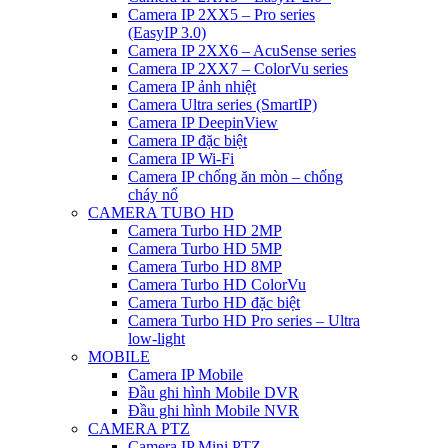
Camera IP 2XX5 – Pro series
(EasyIP 3.0)
Camera IP 2XX6 – AcuSense series
Camera IP 2XX7 – ColorVu series
Camera IP ảnh nhiệt
Camera Ultra series (SmartIP)
Camera IP DeepinView
Camera IP đặc biệt
Camera IP Wi-Fi
Camera IP chống ăn mòn – chống
cháy nổ
CAMERA TUBO HD
Camera Turbo HD 2MP
Camera Turbo HD 5MP
Camera Turbo HD 8MP
Camera Turbo HD ColorVu
Camera Turbo HD đặc biệt
Camera Turbo HD Pro series – Ultra
low-light
MOBILE
Camera IP Mobile
Đầu ghi hình Mobile DVR
Đầu ghi hình Mobile NVR
CAMERA PTZ
Camera IP Mini PTZ