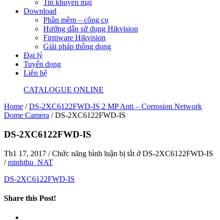
Tin khuyến mại
Download
Phần mềm – công cụ
Hướng dẫn sử dụng Hikvision
Firmware Hikvision
Giải pháp thông dụng
Đại lý
Tuyển dụng
Liên hệ
CATALOGUE ONLINE
Home
/
DS-2XC6122FWD-IS 2 MP Anti – Corrosion Network
Dome Camera
/
DS-2XC6122FWD-IS
DS-2XC6122FWD-IS
Th1 17, 2017
/
Chức năng bình luận bị tắt
ở DS-2XC6122FWD-IS
/
minhthu_NAT
DS-2XC6122FWD-IS
Share this Post!