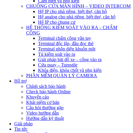
Cảm biến và phụ kiện
CHUÔNG CỬA MÀN HÌNH – VIDEO INTERCOM
Hệ IP cho nhà riêng, biệt thự, căn hộ
Hệ analog cho nhà riêng, biệt thự, căn hộ
Hệ IP cho chung cư
HỆ THỐNG KIỂM SOÁT VÀO RA – CHẤM
CÔNG
Terminal chấm công vân tay
Terminal độc lập, đầu đọc thẻ
Terminal nhận diện khuôn mặt
Tủ kiểm soát vào ra
Giải pháp bãi đỗ xe – cổng vào ra
Cửa quay – Turnstile
Khóa điện, khóa chốt và phụ kiện
PHẦN MỀM QUẢN LÝ CAMERA
Hỗ trợ
Chính sách bảo hành
Check bảo hành Online
Khuyến cáo
Khái niệm cơ bản
Câu hỏi thường gặp
Video hướng dẫn
Hướng dẫn kỹ thuật
Giải pháp
Tin tức