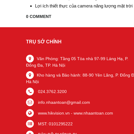
Lợi ích thiết thực của camera năng lượng mặt trời
0 COMMENT
TRỤ SỞ CHÍNH
Văn Phòng: Tầng 05 Tòa nhà 97-99 Láng Hạ, P.
Đống Đa, TP. Hà Nội
Kho hàng và Bảo hành: 88-90 Yên Lãng, P. Đống Đ
Hà Nội
024.3762.3200
info.nhaantoan@gmail.com
www.hikvision.vn
-
www.nhaantoan.com
MST: 0101295222