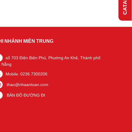
HI NHÁNH MIỀN TRUNG
số 703 Điện Biên Phủ, Phường An Khê, Thành phố
 Nẵng
Mobile: 0236.7300206
thao@nhaantoan.com
BẢN ĐỒ ĐƯỜNG ĐI