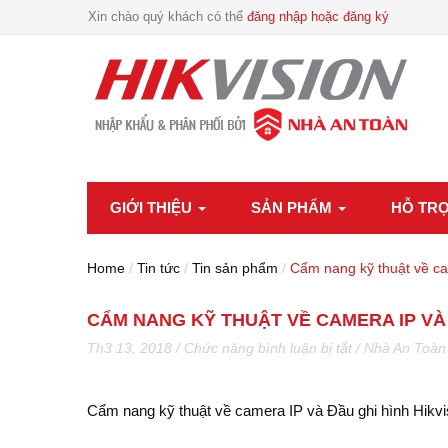
Xin chào quý khách có thể
đăng nhập hoặc đăng ký
GIỚI THIỆU
SẢN PHẨM
HỖ TR
Home
/
Tin tức
/
Tin sản phẩm
/
Cẩm nang kỹ thuật về c
CẨM NANG KỸ THUẬT VỀ CAMERA IP VÀ
ở
Th3 13, 2018
/
Chức năng bình luận bị tắt
/
Nhà An Toàn
Cẩm
nang
kỹ
Cẩm nang kỹ thuật về camera IP và Đầu ghi hình Hikv
thuật
về