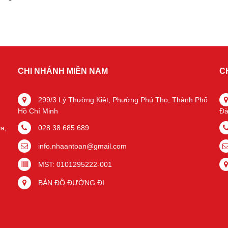
CHI NHÁNH MIỀN NAM
C
299/3 Lý Thường Kiệt, Phường Phú Thọ, Thành Phố
Hồ Chí Minh
Đà
a,
028.38.685.689
info.nhaantoan@gmail.com
MST: 0101295222-001
BẢN ĐỒ ĐƯỜNG ĐI