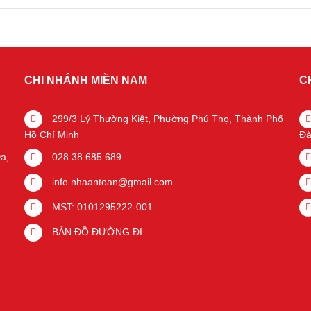
CHI NHÁNH MIỀN NAM
C
299/3 Lý Thường Kiệt, Phường Phú Thọ, Thành Phố
Hồ Chí Minh
Đà
a,
028.38.685.689
info.nhaantoan@gmail.com
MST: 0101295222-001
BẢN ĐỒ ĐƯỜNG ĐI