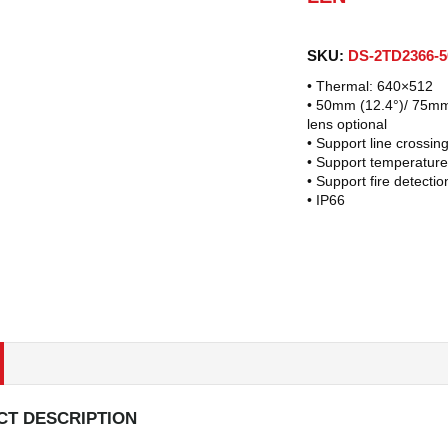
SKU:
DS-2TD2366-5
• Thermal: 640×512
• 50mm (12.4°)/ 75mm
lens optional
• Support line crossin
• Support temperature
• Support fire detectio
• IP66
T DESCRIPTION