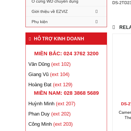
Ổ cứng WD chuyên dụng
DS-2TD236
Giới thiệu về EZVIZ
Phụ kiện
REL
HỖ TRỢ KINH DOANH
MIỀN BẮC: 024 3762 3200
Văn Dũng
(ext 102)
Giang Vũ
(ext 104)
Hoàng Đạt
(ext 129)
MIỀN NAM: 028 3868 5689
Huỳnh Minh
(ext 207)
DS-2
Camer
Phan Duy
(ext 202)
The
Công Minh
(ext 203)