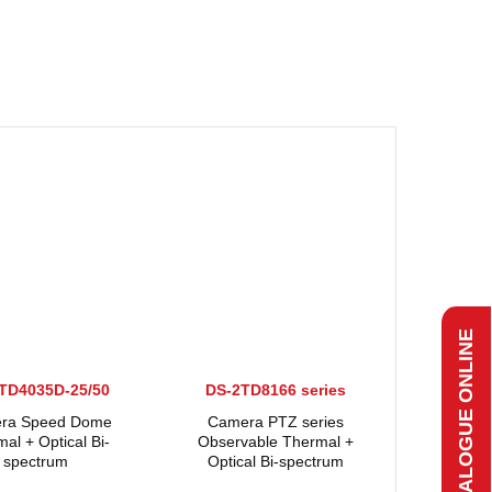
CATALOGUE ONLINE
TD4035D-25/50
DS-2TD8166 series
ra Speed Dome
Camera PTZ series
al + Optical Bi-
Observable Thermal +
spectrum
Optical Bi-spectrum