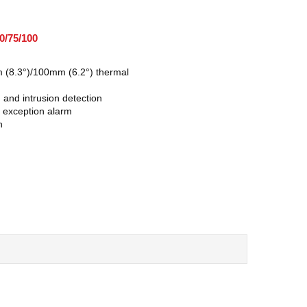
0/75/100
 (8.3°)/100mm (6.2°) thermal
g and intrusion detection
 exception alarm
n