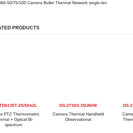
6-50/75/100 Camera Bullet Thermal Network single-len
ATED PRODUCTS
TD6135T-25/50A2L
DS-2TS03-35UM/W
DS-2
a PTZ Thermometric
Camera Thermal Handheld
Came
rmal + Optical Bi-
Observational
Therm
spectrum