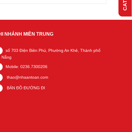
HI NHÁNH MIỀN TRUNG
số 703 Điện Biên Phủ, Phường An Khê, Thành phố
 Nẵng
Mobile: 0236.7300206
thao@nhaantoan.com
BẢN ĐỒ ĐƯỜNG ĐI