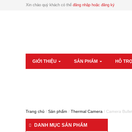
Xin chào quý khách có thể
đăng nhập hoặc đăng ký
GIỚI THIỆU
SẢN PHẨM
HỖ TR
Trang chủ
/
Sản phẩm
/
Thermal Camera
/ Camera Bullet
DANH MỤC SẢN PHẨM