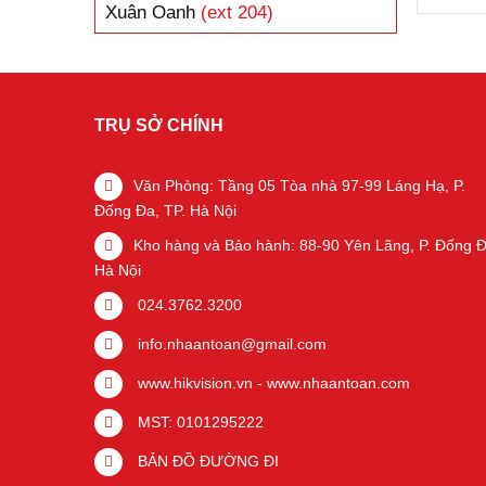
Xuân Oanh
(ext 204)
TRỤ SỞ CHÍNH
Văn Phòng: Tầng 05 Tòa nhà 97-99 Láng Hạ, P.
Đống Đa, TP. Hà Nội
Kho hàng và Bảo hành: 88-90 Yên Lãng, P. Đống Đ
Hà Nội
024.3762.3200
info.nhaantoan@gmail.com
www.hikvision.vn
-
www.nhaantoan.com
MST: 0101295222
BẢN ĐỒ ĐƯỜNG ĐI