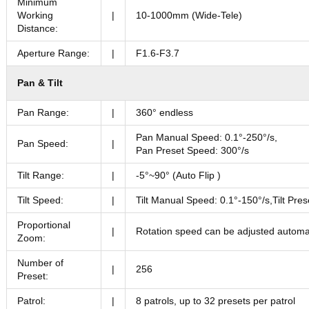
Minimum
Working
|
10-1000mm (Wide-Tele)
Distance:
Aperture Range:
|
F1.6-F3.7
Pan & Tilt
Pan Range:
|
360° endless
Pan Manual Speed: 0.1°-250°/s,
Pan Speed:
|
Pan Preset Speed: 300°/s
Tilt Range:
|
-5°~90° (Auto Flip )
Tilt Speed:
|
Tilt Manual Speed: 0.1°-150°/s,Tilt Pre
Proportional
|
Rotation speed can be adjusted automat
Zoom:
Number of
|
256
Preset:
Patrol:
|
8 patrols, up to 32 presets per patrol