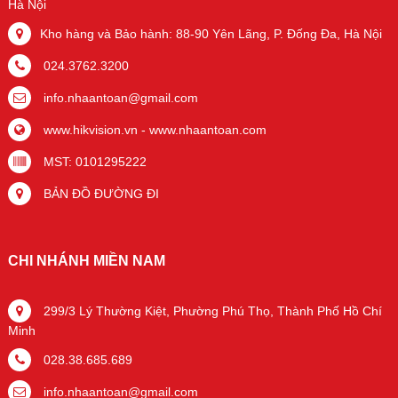
Hà Nội
Kho hàng và Bảo hành: 88-90 Yên Lãng, P. Đống Đa, Hà Nội
024.3762.3200
info.nhaantoan@gmail.com
www.hikvision.vn
-
www.nhaantoan.com
MST: 0101295222
BẢN ĐỒ ĐƯỜNG ĐI
CHI NHÁNH MIỀN NAM
299/3 Lý Thường Kiệt, Phường Phú Thọ, Thành Phố Hồ Chí
Minh
028.38.685.689
info.nhaantoan@gmail.com