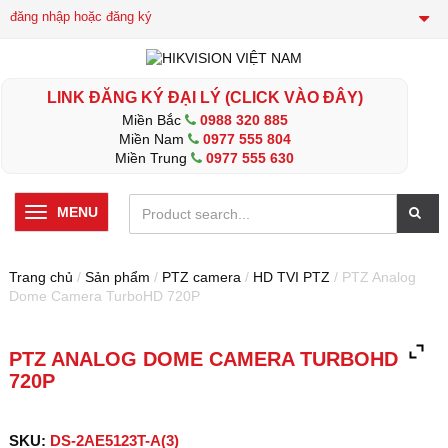
đăng nhập hoặc đăng ký
LINK ĐĂNG KÝ ĐẠI LÝ (CLICK VÀO ĐÂY)
Miền Bắc
0988 320 885
Miền Nam
0977 555 804
Miền Trung
0977 555 630
MENU
Trang chủ
/
Sản phẩm
/
PTZ camera
/
HD TVI PTZ
/ PTZ Analog
Dome Camera TurboHD 720P
PTZ ANALOG DOME CAMERA TURBOHD
720P
SKU:
DS-2AE5123T-A(3)