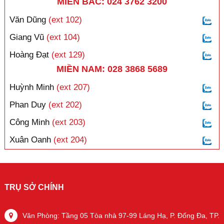
MIỀN BẮC: 024 3762 3200
Văn Dũng
(ext 102)
Giang Vũ
(ext 104)
Hoàng Đạt
(ext 129)
MIỀN NAM: 028 3868 5689
Huỳnh Minh
(ext 207)
Phan Duy
(ext 202)
Công Minh
(ext 203)
Xuân Oanh
(ext 204)
TRỤ SỞ CHÍNH
Văn Phòng: Tầng 05 Tòa nhà 97-99 Láng Hạ, P. Đống Đa, TP.