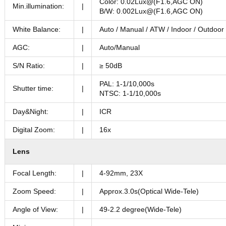
Color: 0.02Lux@(F1.6,AGC ON)
Min.illumination:
|
B/W: 0.002Lux@(F1.6,AGC ON)
White Balance:
|
Auto / Manual / ATW / Indoor / Outdoor
AGC:
|
Auto/Manual
S/N Ratio:
|
≥ 50dB
PAL: 1-1/10,000s
Shutter time:
|
NTSC: 1-1/10,000s
Day&Night:
|
ICR
Digital Zoom:
|
16x
Lens
Focal Length:
|
4-92mm, 23X
Zoom Speed:
|
Approx.3.0s(Optical Wide-Tele)
Angle of View:
|
49-2.2 degree(Wide-Tele)