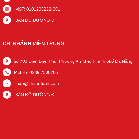
MST: 0101295222-001
BẢN ĐỒ ĐƯỜNG ĐI
CHI NHÁNH MIỀN TRUNG
số 703 Điện Biên Phủ, Phường An Khê, Thành phố Đà Nẵng
Mobile: 0236.7300206
thao@nhaantoan.com
BẢN ĐỒ ĐƯỜNG ĐI