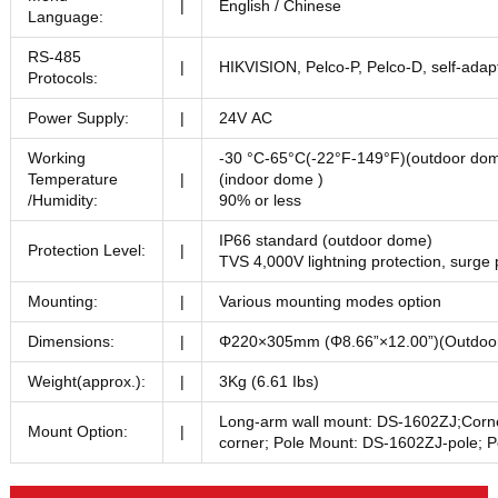
|
English / Chinese
Language:
RS-485
|
HIKVISION, Pelco-P, Pelco-D, self-adap
Protocols:
Power Supply:
|
24V AC
Working
-30 °C-65°C(-22°F-149°F)(outdoor dom
Temperature
|
(indoor dome )
/Humidity:
90% or less
IP66 standard (outdoor dome)
Protection Level:
|
TVS 4,000V lightning protection, surge 
Mounting:
|
Various mounting modes option
Dimensions:
|
Φ220×305mm (Φ8.66”×12.00”)(Outdoo
Weight(approx.):
|
3Kg (6.61 Ibs)
Long-arm wall mount: DS-1602ZJ;Corn
Mount Option:
|
corner; Pole Mount: DS-1602ZJ-pole;