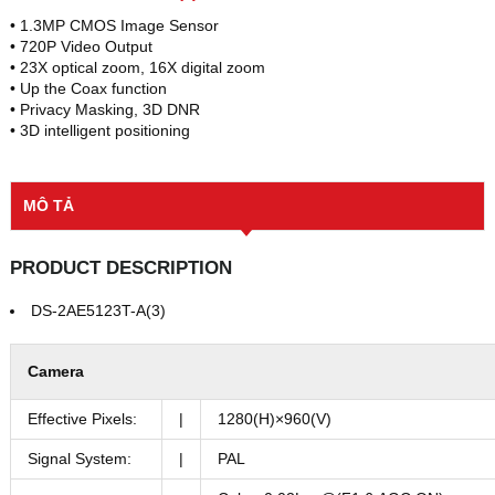
• 1.3MP CMOS Image Sensor
• 720P Video Output
• 23X optical zoom, 16X digital zoom
• Up the Coax function
• Privacy Masking, 3D DNR
• 3D intelligent positioning
MÔ TẢ
PRODUCT DESCRIPTION
DS-2AE5123T-A(3)
Camera
Effective Pixels:
|
1280(H)×960(V)
Signal System:
|
PAL