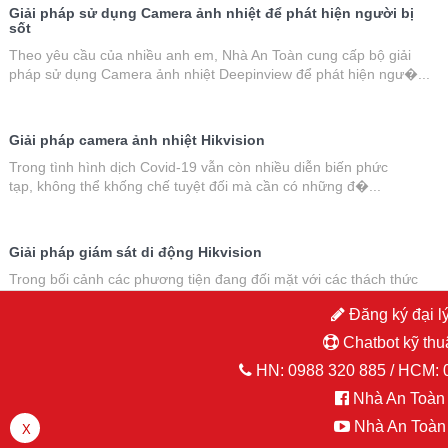
Giải pháp sử dụng Camera ảnh nhiệt để phát hiện người bị
sốt
Theo yêu cầu của nhiều anh em, Nhà An Toàn cung cấp bộ giải
pháp sử dụng Camera ảnh nhiệt Deepinview để phát hiện ngư�...
Giải pháp camera ảnh nhiệt Hikvision
Trong tình hình dịch Covid-19 vẫn còn nhiều diễn biến phức
tạp, không thể khống chế tuyệt đối mà cần có những đ�...
Giải pháp giám sát di động Hikvision
Trong bối cảnh các phương tiện đang đối mặt với các thách thức
dẫn đến việc kêu gọi lắp đặt các thiết bị giá...
Đăng ký đại l
Chatbot kỹ thu
Giải pháp giám sát giao thông Hikvision
HN:
0988 320 885
/ HCM:
Hệ thống giám sát giao thông thông minh: Cung cấp khả năng giám
Nhà An Toàn
sát, tự động thu thập và xử lý thông tin của các phươn...
Nhà An Toàn
X