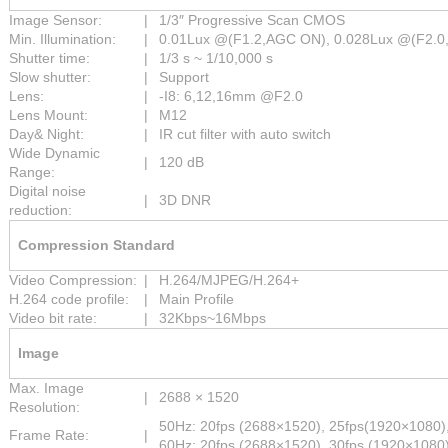
Image Sensor:
|
1/3″ Progressive Scan CMOS
Min. Illumination:
|
0.01Lux @(F1.2,AGC ON), 0.028Lux @(F2.0,
Shutter time:
|
1/3 s ~ 1/10,000 s
Slow shutter:
|
Support
Lens:
|
-I8: 6,12,16mm @F2.0
Lens Mount:
|
M12
Day& Night:
|
IR cut filter with auto switch
Wide Dynamic
|
120 dB
Range:
Digital noise
|
3D DNR
reduction:
Compression Standard
Video Compression:
|
H.264/MJPEG/H.264+
H.264 code profile:
|
Main Profile
Video bit rate:
|
32Kbps~16Mbps
Image
Max. Image
|
2688 × 1520
Resolution:
50Hz: 20fps (2688×1520), 25fps(1920×1080)
Frame Rate:
|
60Hz: 20fps (2688×1520), 30fps (1920×1080