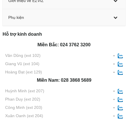
Giới thiệu về EZVIZ
Phụ kiện
Hỗ trợ kinh doanh
Miền Bắc: 024 3762 3200
Văn Dũng
(ext 102)
Giang Vũ
(ext 104)
Hoàng Đạt
(ext 129)
Miền Nam: 028 3868 5689
Huỳnh Minh
(ext 207)
Phan Duy
(ext 202)
Công Minh
(ext 203)
Xuân Oanh
(ext 204)