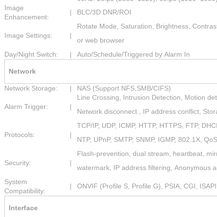
Image
|
BLC/3D DNR/ROI
Enhancement:
Rotate Mode, Saturation, Brightness, Contrast
Image Settings:
|
or web browser
Day/Night Switch:
|
Auto/Schedule/Triggered by Alarm In
Network
Network Storage:
|
NAS (Support NFS,SMB/CIFS)
Line Crossing, Intrusion Detection, Motion de
Alarm Trigger:
|
Network disconnect , IP address conflict, Sto
TCP/IP, UDP, ICMP, HTTP, HTTPS, FTP, DHC
Protocols:
|
NTP, UPnP, SMTP, SNMP, IGMP, 802.1X, QoS,
Flash-prevention, dual stream, heartbeat, mir
Security:
|
watermark, IP address filtering, Anonymous 
System
|
ONVIF (Profile S, Profile G), PSIA, CGI, ISAPI
Compatibility:
Interface