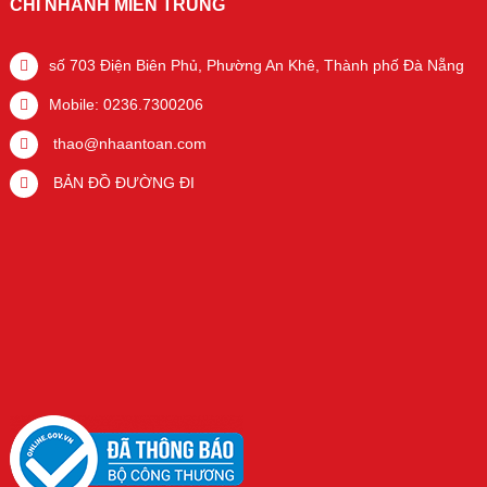
CHI NHÁNH MIỀN TRUNG
số 703 Điện Biên Phủ, Phường An Khê, Thành phố Đà Nẵng
Mobile: 0236.7300206
thao@nhaantoan.com
BẢN ĐỒ ĐƯỜNG ĐI