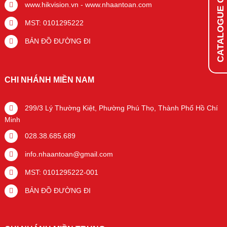
CATALOGUE ONLINE
www.hikvision.vn
-
www.nhaantoan.com
MST: 0101295222
BẢN ĐỒ ĐƯỜNG ĐI
CHI NHÁNH MIỀN NAM
299/3 Lý Thường Kiệt, Phường Phú Thọ, Thành Phố Hồ Chí
Minh
028.38.685.689
info.nhaantoan@gmail.com
MST: 0101295222-001
BẢN ĐỒ ĐƯỜNG ĐI