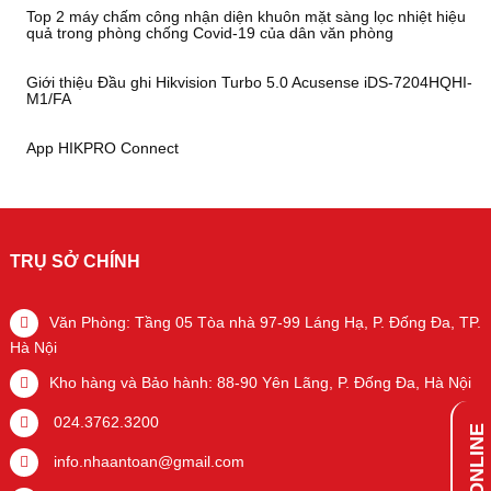
Top 2 máy chấm công nhận diện khuôn mặt sàng lọc nhiệt hiệu
quả trong phòng chống Covid-19 của dân văn phòng
Giới thiệu Đầu ghi Hikvision Turbo 5.0 Acusense iDS-7204HQHI-
M1/FA
App HIKPRO Connect
TRỤ SỞ CHÍNH
Văn Phòng: Tầng 05 Tòa nhà 97-99 Láng Hạ, P. Đống Đa, TP.
Hà Nội
Kho hàng và Bảo hành: 88-90 Yên Lãng, P. Đống Đa, Hà Nội
024.3762.3200
info.nhaantoan@gmail.com