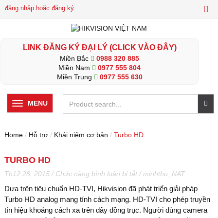
đăng nhập hoặc đăng ký
LINK ĐĂNG KÝ ĐẠI LÝ (CLICK VÀO ĐÂY)
Miền Bắc
0988 320 885
Miền Nam
0977 555 804
Miền Trung
0977 555 630
MENU
Home
/
Hỗ trợ
/
Khái niệm cơ bản
/
Turbo HD
TURBO HD
ở
Th12 28, 2015
/
Chức năng bình luận bị tắt
/
minhthu_NAT
Turbo
Dựa trên tiêu chuẩn HD-TVI, Hikvision đã phát triển giải pháp
HD
Turbo HD analog mang tính cách mạng. HD-TVI cho phép truyền
tín hiệu khoảng cách xa trên dây đồng trục. Người dùng camera