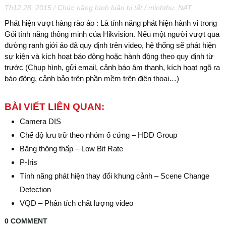
ở
Th12 28, 2015
/
Chức năng bình luận bị tắt
/
minhthu_NAT
Phát
Phát hiện vượt hàng rào ảo : Là tính năng phát hiện hành vi trong
hiện
Gói tính năng thông minh của Hikvision. Nếu một người vượt qua
vượt
đường ranh giới ảo đã quy định trên video, hệ thống sẽ phát hiện
hàng
rào
sự kiện và kích hoạt báo động hoặc hành động theo quy định từ
ảo
trước (Chụp hình, gửi email, cảnh báo âm thanh, kích hoạt ngõ ra
–
báo động, cảnh bảo trên phần mềm trên điện thoại…)
Line
Crossing
Detection
BÀI VIẾT LIÊN QUAN:
Camera DIS
Chế độ lưu trữ theo nhóm ổ cứng – HDD Group
Băng thông thấp – Low Bit Rate
P-Iris
Tính năng phát hiện thay đổi khung cảnh – Scene Change
Detection
VQD – Phân tích chất lượng video
0 COMMENT