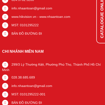
CATALOGUE ONLINE
info.nhaantoan@gmail.com
www.hikvision.vn
-
www.nhaantoan.com
MST: 0101295222
BẢN ĐỒ ĐƯỜNG ĐI
CHI NHÁNH MIỀN NAM
299/3 Lý Thường Kiệt, Phường Phú Thọ, Thành Phố Hồ Chí
Minh
028.38.685.689
info.nhaantoan@gmail.com
MST: 0101295222-001
BẢN ĐỒ ĐƯỜNG ĐI