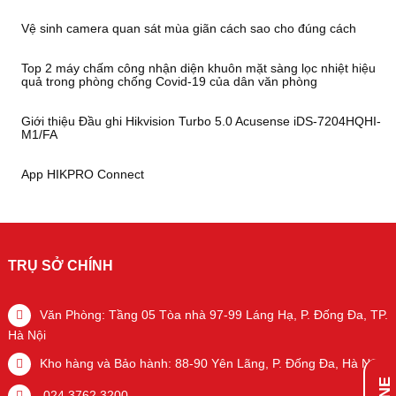
Vệ sinh camera quan sát mùa giãn cách sao cho đúng cách
Top 2 máy chấm công nhận diện khuôn mặt sàng lọc nhiệt hiệu
quả trong phòng chống Covid-19 của dân văn phòng
Giới thiệu Đầu ghi Hikvision Turbo 5.0 Acusense iDS-7204HQHI-
M1/FA
App HIKPRO Connect
TRỤ SỞ CHÍNH
Văn Phòng: Tầng 05 Tòa nhà 97-99 Láng Hạ, P. Đống Đa, TP.
Hà Nội
Kho hàng và Bảo hành: 88-90 Yên Lãng, P. Đống Đa, Hà Nội
024.3762.3200