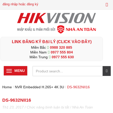
đăng nhập hoặc đăng ký
LINK ĐĂNG KÝ ĐẠI LÝ (CLICK VÀO ĐÂY)
Miền Bắc
0988 320 885
Miền Nam
0977 555 804
Miền Trung
0977 555 630
MENU
Home
/
NVR Embedded H.265+ 4K 3U
/
DS-9632NII16
DS-9632NII16
ở
Th1 23, 2017
/
Chức năng bình luận bị tắt
/
Nhà An Toàn
DS-