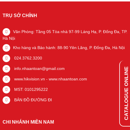
TRỤ SỞ CHÍNH
Văn Phòng: Tầng 05 Tòa nhà 97-99 Láng Hạ, P. Đống Đa, TP.
Hà Nội
Kho hàng và Bảo hành: 88-90 Yên Lãng, P. Đống Đa, Hà Nội
024.3762.3200
info.nhaantoan@gmail.com
CATALOGUE ONLINE
www.hikvision.vn
-
www.nhaantoan.com
MST: 0101295222
BẢN ĐỒ ĐƯỜNG ĐI
CHI NHÁNH MIỀN NAM