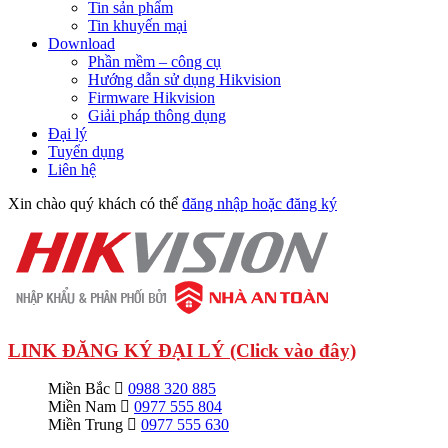
Tin sản phẩm
Tin khuyến mại
Download
Phần mềm – công cụ
Hướng dẫn sử dụng Hikvision
Firmware Hikvision
Giải pháp thông dụng
Đại lý
Tuyển dụng
Liên hệ
Xin chào quý khách có thể
đăng nhập hoặc đăng ký
LINK ĐĂNG KÝ ĐẠI LÝ (Click vào đây)
Miền Bắc
0988 320 885
Miền Nam
0977 555 804
Miền Trung
0977 555 630