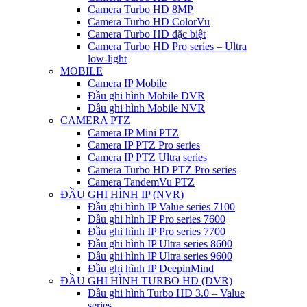
Camera Turbo HD 8MP
Camera Turbo HD ColorVu
Camera Turbo HD đặc biệt
Camera Turbo HD Pro series – Ultra
low-light
MOBILE
Camera IP Mobile
Đầu ghi hình Mobile DVR
Đầu ghi hình Mobile NVR
CAMERA PTZ
Camera IP Mini PTZ
Camera IP PTZ Pro series
Camera IP PTZ Ultra series
Camera Turbo HD PTZ Pro series
Camera TandemVu PTZ
ĐẦU GHI HÌNH IP (NVR)
Đầu ghi hình IP Value series 7100
Đầu ghi hình IP Pro series 7600
Đầu ghi hình IP Pro series 7700
Đầu ghi hình IP Ultra series 8600
Đầu ghi hình IP Ultra series 9600
Đầu ghi hình IP DeepinMind
ĐẦU GHI HÌNH TURBO HD (DVR)
Đầu ghi hình Turbo HD 3.0 – Value
series