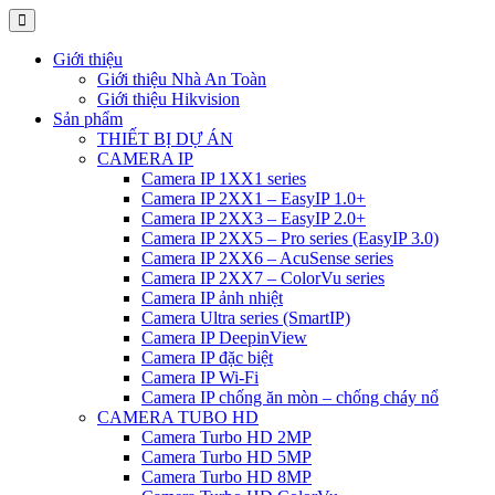
Giới thiệu
Giới thiệu Nhà An Toàn
Giới thiệu Hikvision
Sản phẩm
THIẾT BỊ DỰ ÁN
CAMERA IP
Camera IP 1XX1 series
Camera IP 2XX1 – EasyIP 1.0+
Camera IP 2XX3 – EasyIP 2.0+
Camera IP 2XX5 – Pro series (EasyIP 3.0)
Camera IP 2XX6 – AcuSense series
Camera IP 2XX7 – ColorVu series
Camera IP ảnh nhiệt
Camera Ultra series (SmartIP)
Camera IP DeepinView
Camera IP đặc biệt
Camera IP Wi-Fi
Camera IP chống ăn mòn – chống cháy nổ
CAMERA TUBO HD
Camera Turbo HD 2MP
Camera Turbo HD 5MP
Camera Turbo HD 8MP