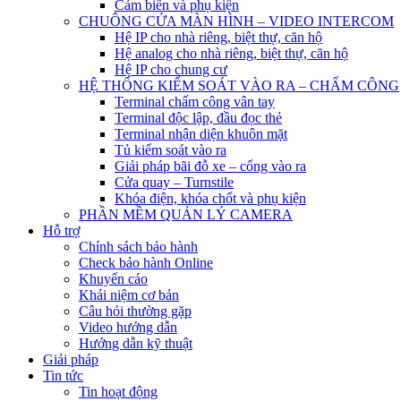
Cảm biến và phụ kiện
CHUÔNG CỬA MÀN HÌNH – VIDEO INTERCOM
Hệ IP cho nhà riêng, biệt thự, căn hộ
Hệ analog cho nhà riêng, biệt thự, căn hộ
Hệ IP cho chung cư
HỆ THỐNG KIỂM SOÁT VÀO RA – CHẤM CÔNG
Terminal chấm công vân tay
Terminal độc lập, đầu đọc thẻ
Terminal nhận diện khuôn mặt
Tủ kiểm soát vào ra
Giải pháp bãi đỗ xe – cổng vào ra
Cửa quay – Turnstile
Khóa điện, khóa chốt và phụ kiện
PHẦN MỀM QUẢN LÝ CAMERA
Hỗ trợ
Chính sách bảo hành
Check bảo hành Online
Khuyến cáo
Khái niệm cơ bản
Câu hỏi thường gặp
Video hướng dẫn
Hướng dẫn kỹ thuật
Giải pháp
Tin tức
Tin hoạt động