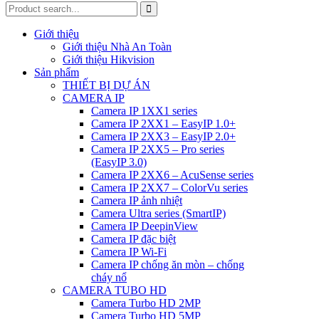
Giới thiệu
Giới thiệu Nhà An Toàn
Giới thiệu Hikvision
Sản phẩm
THIẾT BỊ DỰ ÁN
CAMERA IP
Camera IP 1XX1 series
Camera IP 2XX1 – EasyIP 1.0+
Camera IP 2XX3 – EasyIP 2.0+
Camera IP 2XX5 – Pro series
(EasyIP 3.0)
Camera IP 2XX6 – AcuSense series
Camera IP 2XX7 – ColorVu series
Camera IP ảnh nhiệt
Camera Ultra series (SmartIP)
Camera IP DeepinView
Camera IP đặc biệt
Camera IP Wi-Fi
Camera IP chống ăn mòn – chống
cháy nổ
CAMERA TUBO HD
Camera Turbo HD 2MP
Camera Turbo HD 5MP