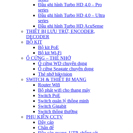
Đầu ghi hình Turbo HD 4.0 – Pro
series
Đầu ghi hình Turbo HD 4.0 – Ultra
series
Đầu ghi hình Turbo HD AcuSense
THIẾT BỊ LƯU TRỮ, ENCODER,
DECODER
BỘ KIT
Bộ kit PoE
Bộ kit Wi-Fi
Ổ CỨNG – THẺ NHỚ
Ổ cứng WD chuyên dụng
Ổ cứng Seagate chuyên dụng
Thẻ nhớ hikvision
SWITCH & THIẾT BỊ MẠNG
Router Wifi
Bộ phát wifi cho thang máy
Switch PoE
Switch quản lý thông minh
Switch Gigabit
Switch thông thường
PHỤ KIỆN CCTV
Dây cáp
Chân đế
Đầu cáp quang, UTP, chống sét