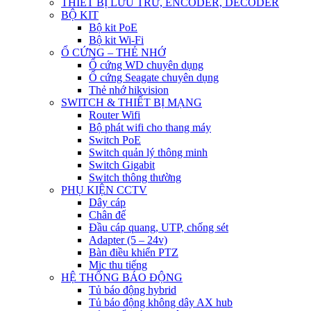
THIẾT BỊ LƯU TRỮ, ENCODER, DECODER
BỘ KIT
Bộ kit PoE
Bộ kit Wi-Fi
Ổ CỨNG – THẺ NHỚ
Ổ cứng WD chuyên dụng
Ổ cứng Seagate chuyên dụng
Thẻ nhớ hikvision
SWITCH & THIẾT BỊ MẠNG
Router Wifi
Bộ phát wifi cho thang máy
Switch PoE
Switch quản lý thông minh
Switch Gigabit
Switch thông thường
PHỤ KIỆN CCTV
Dây cáp
Chân đế
Đầu cáp quang, UTP, chống sét
Adapter (5 – 24v)
Bàn điều khiển PTZ
Mic thu tiếng
HỆ THỐNG BÁO ĐỘNG
Tủ báo động hybrid
Tủ báo động không dây AX hub