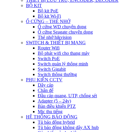
THIẾT BỊ LƯU TRỮ, ENCODER, DECODER
BỘ KIT
Bộ kit PoE
Bộ kit Wi-Fi
Ổ CỨNG – THẺ NHỚ
Ổ cứng WD chuyên dụng
Ổ cứng Seagate chuyên dụng
Thẻ nhớ hikvision
SWITCH & THIẾT BỊ MẠNG
Router Wifi
Bộ phát wifi cho thang máy
Switch PoE
Switch quản lý thông minh
Switch Gigabit
Switch thông thường
PHỤ KIỆN CCTV
Dây cáp
Chân đế
Đầu cáp quang, UTP, chống sét
Adapter (5 – 24v)
Bàn điều khiển PTZ
Mic thu tiếng
HỆ THỐNG BÁO ĐỘNG
Tủ báo động hybrid
Tủ báo động không dây AX hub