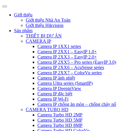
Giới thiệu
Giới thiệu Nhà An Toàn
Giới thiệu Hikvision
Sản phẩm
THIẾT BỊ DỰ ÁN
CAMERA IP
Camera IP 1XX1 series
Camera IP 2XX1 – EasyIP 1.0+
Camera IP 2XX3 – EasyIP 2.0+
Camera IP 2XX5 – Pro series (EasyIP 3.0)
Camera IP 2XX6 – AcuSense series
Camera IP 2XX7 – ColorVu series
Camera IP ảnh nhiệt
Camera Ultra series (SmartIP)
Camera IP DeepinView
Camera IP đặc biệt
Camera IP Wi-Fi
Camera IP chống ăn mòn – chống cháy nổ
CAMERA TUBO HD
Camera Turbo HD 2MP
Camera Turbo HD 5MP
Camera Turbo HD 8MP
Camera Turbo HD ColorVu