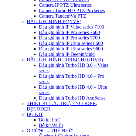
Camera IP PTZ Ultra series
Camera Turbo HD PTZ Pro series
Camera TandemVu PTZ
ĐẦU GHI HÌNH IP (NVR)
Đầu ghi hình IP Value series 7100
Đầu ghi hình IP Pro series 7600
Đầu ghi hình IP Pro series 7700
Đầu ghi hình IP Ultra series 8600
Đầu ghi hình IP Ultra series 9600
Đầu ghi hình IP DeepinMind
ĐẦU GHI HÌNH TURBO HD (DVR)
Đầu ghi hình Turbo HD 3.0 – Value
series
Đầu ghi hình Turbo HD 4.0 – Pro
series
Đầu ghi hình Turbo HD 4.0 – Ultra
series
Đầu ghi hình Turbo HD AcuSense
THIẾT BỊ LƯU TRỮ, ENCODER,
DECODER
BỘ KIT
Bộ kit PoE
Bộ kit Wi-Fi
Ổ CỨNG – THẺ NHỚ