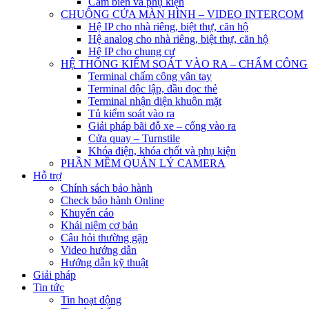
Cảm biến và phụ kiện
CHUÔNG CỬA MÀN HÌNH – VIDEO INTERCOM
Hệ IP cho nhà riêng, biệt thự, căn hộ
Hệ analog cho nhà riêng, biệt thự, căn hộ
Hệ IP cho chung cư
HỆ THỐNG KIỂM SOÁT VÀO RA – CHẤM CÔNG
Terminal chấm công vân tay
Terminal độc lập, đầu đọc thẻ
Terminal nhận diện khuôn mặt
Tủ kiểm soát vào ra
Giải pháp bãi đỗ xe – cổng vào ra
Cửa quay – Turnstile
Khóa điện, khóa chốt và phụ kiện
PHẦN MỀM QUẢN LÝ CAMERA
Hỗ trợ
Chính sách bảo hành
Check bảo hành Online
Khuyến cáo
Khái niệm cơ bản
Câu hỏi thường gặp
Video hướng dẫn
Hướng dẫn kỹ thuật
Giải pháp
Tin tức
Tin hoạt động