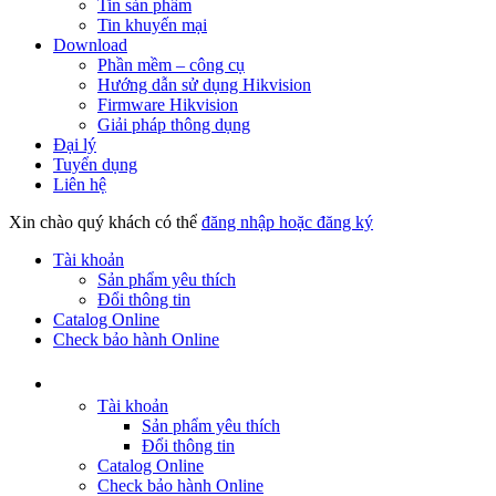
Tin sản phẩm
Tin khuyến mại
Download
Phần mềm – công cụ
Hướng dẫn sử dụng Hikvision
Firmware Hikvision
Giải pháp thông dụng
Đại lý
Tuyển dụng
Liên hệ
Xin chào quý khách có thể
đăng nhập hoặc đăng ký
Tài khoản
Sản phẩm yêu thích
Đổi thông tin
Catalog Online
Check bảo hành Online
Tài khoản
Sản phẩm yêu thích
Đổi thông tin
Catalog Online
Check bảo hành Online