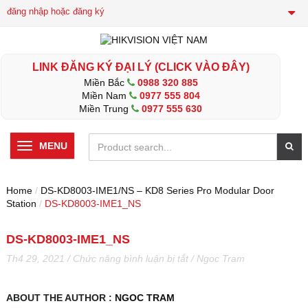
đăng nhập hoặc đăng ký
LINK ĐĂNG KÝ ĐẠI LÝ (CLICK VÀO ĐÂY)
Miền Bắc
0988 320 885
Miền Nam
0977 555 804
Miền Trung
0977 555 630
MENU
Home
/
DS-KD8003-IME1/NS – KD8 Series Pro Modular Door
Station
/
DS-KD8003-IME1_NS
DS-KD8003-IME1_NS
ở
Th4 29, 2021
/
Chức năng bình luận bị tắt
/
Ngoc Tram
DS-
KD8003-
IME1_NS
ABOUT THE AUTHOR :
NGOC TRAM