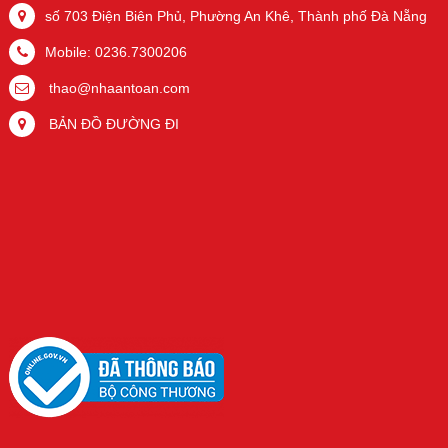
số 703 Điện Biên Phủ, Phường An Khê, Thành phố Đà Nẵng
Mobile: 0236.7300206
thao@nhaantoan.com
BẢN ĐỒ ĐƯỜNG ĐI