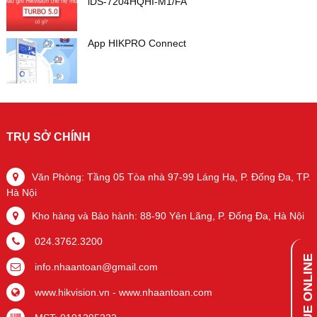
iDS-7204HQHI-M1/FA
App HIKPRO Connect
TRỤ SỞ CHÍNH
Văn Phòng: Tầng 05 Tòa nhà 97-99 Láng Hạ, P. Đống Đa, TP.
Hà Nội
Kho hàng và Bảo hành: 88-90 Yên Lãng, P. Đống Đa, Hà Nội
024.3762.3200
info.nhaantoan@gmail.com
www.hikvision.vn
-
www.nhaantoan.com