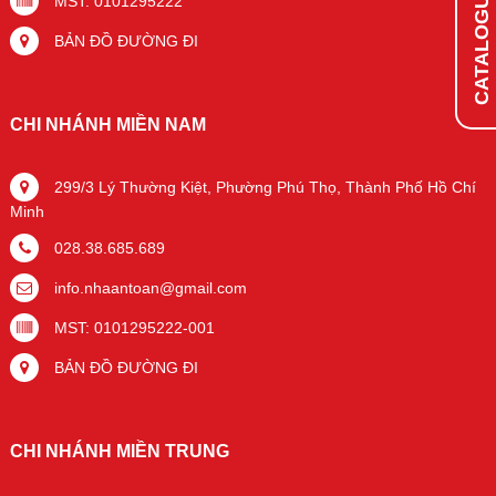
CATALOGUE ONLINE
MST: 0101295222
BẢN ĐỒ ĐƯỜNG ĐI
CHI NHÁNH MIỀN NAM
299/3 Lý Thường Kiệt, Phường Phú Thọ, Thành Phố Hồ Chí
Minh
028.38.685.689
info.nhaantoan@gmail.com
MST: 0101295222-001
BẢN ĐỒ ĐƯỜNG ĐI
CHI NHÁNH MIỀN TRUNG