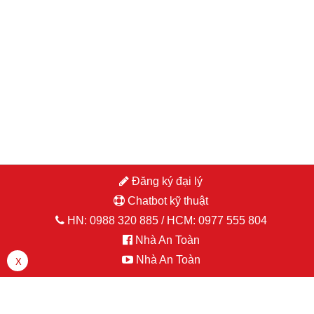
Đăng ký đại lý
Chatbot kỹ thuật
HN:
0988 320 885
/ HCM:
0977 555 804
đăng nhập hoặc đăng ký
Nhà An Toàn
Nhà An Toàn
X
LINK ĐĂNG KÝ ĐẠI LÝ (Click vào đây)