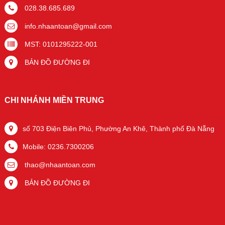
028.38.685.689
info.nhaantoan@gmail.com
MST: 0101295222-001
BẢN ĐỒ ĐƯỜNG ĐI
CHI NHÁNH MIỀN TRUNG
số 703 Điện Biên Phủ, Phường An Khê, Thành phố Đà Nẵng
Mobile: 0236.7300206
thao@nhaantoan.com
BẢN ĐỒ ĐƯỜNG ĐI