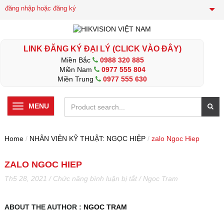
đăng nhập hoặc đăng ký
LINK ĐĂNG KÝ ĐẠI LÝ (CLICK VÀO ĐÂY)
Miền Bắc
0988 320 885
Miền Nam
0977 555 804
Miền Trung
0977 555 630
MENU
Home
/
NHÂN VIÊN KỸ THUẬT: NGỌC HIỆP
/
zalo Ngoc Hiep
ZALO NGOC HIEP
ở
Th5 28, 2021
/
Chức năng bình luận bị tắt
/
Ngoc Tram
zalo
Ngoc
Hiep
ABOUT THE AUTHOR :
NGOC TRAM