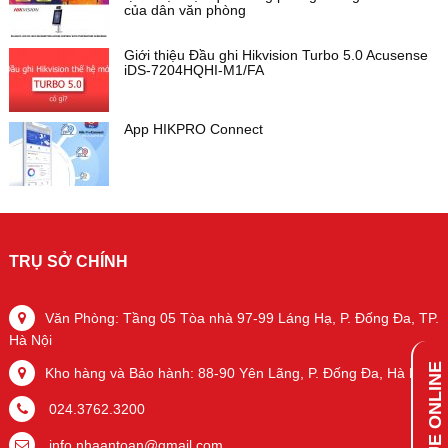
của dân văn phòng
Giới thiệu Đầu ghi Hikvision Turbo 5.0 Acusense
iDS-7204HQHI-M1/FA
App HIKPRO Connect
TRỤ SỞ CHÍNH
Văn Phòng: Tầng 05 Tòa nhà 97-99 Láng Hạ, P. Đống Đa, TP.
Hà Nội
Kho hàng và Bảo hành: 88-90 Yên Lãng, P. Đống Đa, Hà Nội
024.3762.3200
info.nhaantoan@gmail.com