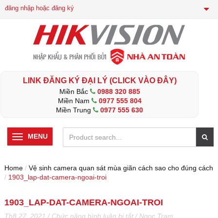
đăng nhập hoặc đăng ký
LINK ĐĂNG KÝ ĐẠI LÝ (CLICK VÀO ĐÂY)
Miền Bắc
0988 320 885
Miền Nam
0977 555 804
Miền Trung
0977 555 630
MENU
Home
/
Vệ sinh camera quan sát mùa giãn cách sao cho đúng cách
/
1903_lap-dat-camera-ngoai-troi
1903_LAP-DAT-CAMERA-NGOAI-TROI
ở
Th8 27, 2021
/
Chức năng bình luận bị tắt
/
Ngoc Tram