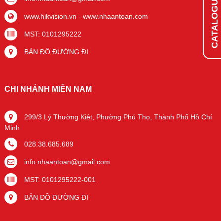
CATALOGUE ONLINE
www.hikvision.vn
-
www.nhaantoan.com
MST: 0101295222
BẢN ĐỒ ĐƯỜNG ĐI
CHI NHÁNH MIỀN NAM
299/3 Lý Thường Kiệt, Phường Phú Thọ, Thành Phố Hồ Chí
Minh
028.38.685.689
info.nhaantoan@gmail.com
MST: 0101295222-001
BẢN ĐỒ ĐƯỜNG ĐI