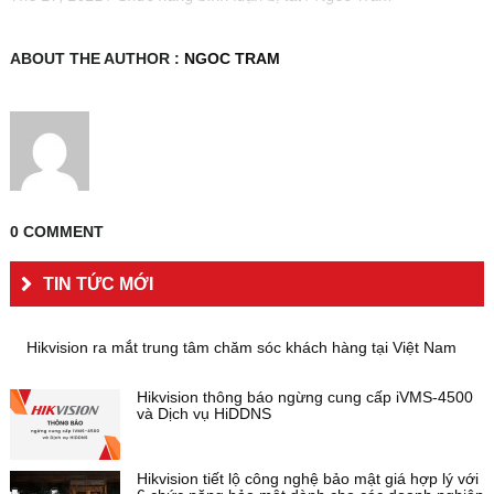
1903_lap-
dat-
camera-
ABOUT THE AUTHOR :
NGOC TRAM
ngoai-
troi
0 COMMENT
TIN TỨC MỚI
Hikvision ra mắt trung tâm chăm sóc khách hàng tại Việt Nam
Hikvision thông báo ngừng cung cấp iVMS-4500
và Dịch vụ HiDDNS
Hikvision tiết lộ công nghệ bảo mật giá hợp lý với