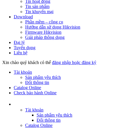
Tin hoạt động
Tin sản phẩm
Tin khuyến mại
Download
Phần mềm – công cụ
Hướng dẫn sử dụng Hikvision
Firmware Hikvision
Giải pháp thông dụng
Đại lý
Tuyển dụng
Liên hệ
Xin chào quý khách có thể
đăng nhập hoặc đăng ký
Tài khoản
Sản phẩm yêu thích
Đổi thông tin
Catalog Online
Check bảo hành Online
Tài khoản
Sản phẩm yêu thích
Đổi thông tin
Catalog Online