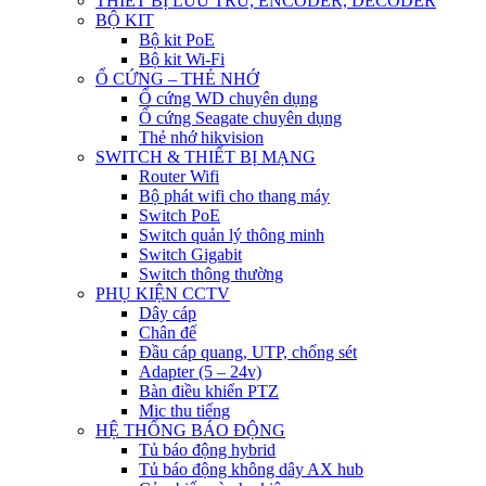
THIẾT BỊ LƯU TRỮ, ENCODER, DECODER
BỘ KIT
Bộ kit PoE
Bộ kit Wi-Fi
Ổ CỨNG – THẺ NHỚ
Ổ cứng WD chuyên dụng
Ổ cứng Seagate chuyên dụng
Thẻ nhớ hikvision
SWITCH & THIẾT BỊ MẠNG
Router Wifi
Bộ phát wifi cho thang máy
Switch PoE
Switch quản lý thông minh
Switch Gigabit
Switch thông thường
PHỤ KIỆN CCTV
Dây cáp
Chân đế
Đầu cáp quang, UTP, chống sét
Adapter (5 – 24v)
Bàn điều khiển PTZ
Mic thu tiếng
HỆ THỐNG BÁO ĐỘNG
Tủ báo động hybrid
Tủ báo động không dây AX hub