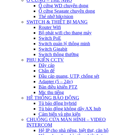
Ổ CỨNG – THẺ NHỚ
Ổ cứng WD chuyên dụng
Ổ cứng Seagate chuyên dụng
Thẻ nhớ hikvision
SWITCH & THIẾT BỊ MẠNG
Router Wifi
Bộ phát wifi cho thang máy
Switch PoE
Switch quản lý thông minh
Switch Gigabit
Switch thông thường
PHỤ KIỆN CCTV
Dây cáp
Chân đế
Đầu cáp quang, UTP, chống sét
Adapter (5 – 24v)
Bàn điều khiển PTZ
Mic thu tiếng
HỆ THỐNG BÁO ĐỘNG
Tủ báo động hybrid
Tủ báo động không dây AX hub
Cảm biến và phụ kiện
CHUÔNG CỬA MÀN HÌNH – VIDEO
INTERCOM
Hệ IP cho nhà riêng, biệt thự, căn hộ