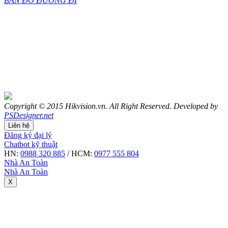
BẢN ĐỒ ĐƯỜNG ĐI
Copyright © 2015 Hikvision.vn. All Right Reserved. Developed by
PSDesigner.net
Liên hệ
Đăng ký đại lý
Chatbot kỹ thuật
HN:
0988 320 885
/ HCM:
0977 555 804
Nhà An Toàn
Nhà An Toàn
X