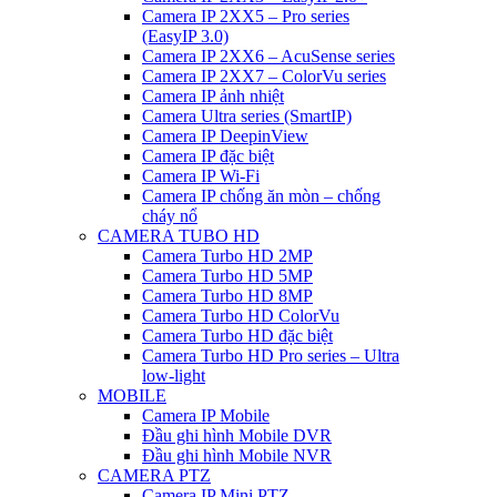
Camera IP 2XX5 – Pro series
(EasyIP 3.0)
Camera IP 2XX6 – AcuSense series
Camera IP 2XX7 – ColorVu series
Camera IP ảnh nhiệt
Camera Ultra series (SmartIP)
Camera IP DeepinView
Camera IP đặc biệt
Camera IP Wi-Fi
Camera IP chống ăn mòn – chống
cháy nổ
CAMERA TUBO HD
Camera Turbo HD 2MP
Camera Turbo HD 5MP
Camera Turbo HD 8MP
Camera Turbo HD ColorVu
Camera Turbo HD đặc biệt
Camera Turbo HD Pro series – Ultra
low-light
MOBILE
Camera IP Mobile
Đầu ghi hình Mobile DVR
Đầu ghi hình Mobile NVR
CAMERA PTZ
Camera IP Mini PTZ