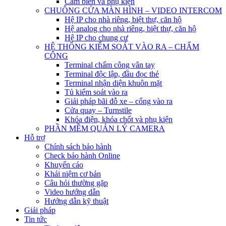
Cảm biến và phụ kiện
CHUÔNG CỬA MÀN HÌNH – VIDEO INTERCOM
Hệ IP cho nhà riêng, biệt thự, căn hộ
Hệ analog cho nhà riêng, biệt thự, căn hộ
Hệ IP cho chung cư
HỆ THỐNG KIỂM SOÁT VÀO RA – CHẤM
CÔNG
Terminal chấm công vân tay
Terminal độc lập, đầu đọc thẻ
Terminal nhận diện khuôn mặt
Tủ kiểm soát vào ra
Giải pháp bãi đỗ xe – cổng vào ra
Cửa quay – Turnstile
Khóa điện, khóa chốt và phụ kiện
PHẦN MỀM QUẢN LÝ CAMERA
Hỗ trợ
Chính sách bảo hành
Check bảo hành Online
Khuyến cáo
Khái niệm cơ bản
Câu hỏi thường gặp
Video hướng dẫn
Hướng dẫn kỹ thuật
Giải pháp
Tin tức