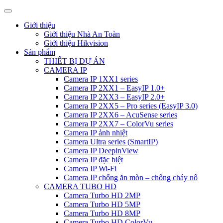
Giới thiệu
Giới thiệu Nhà An Toàn
Giới thiệu Hikvision
Sản phẩm
THIẾT BỊ DỰ ÁN
CAMERA IP
Camera IP 1XX1 series
Camera IP 2XX1 – EasyIP 1.0+
Camera IP 2XX3 – EasyIP 2.0+
Camera IP 2XX5 – Pro series (EasyIP 3.0)
Camera IP 2XX6 – AcuSense series
Camera IP 2XX7 – ColorVu series
Camera IP ảnh nhiệt
Camera Ultra series (SmartIP)
Camera IP DeepinView
Camera IP đặc biệt
Camera IP Wi-Fi
Camera IP chống ăn mòn – chống cháy nổ
CAMERA TUBO HD
Camera Turbo HD 2MP
Camera Turbo HD 5MP
Camera Turbo HD 8MP
Camera Turbo HD ColorVu