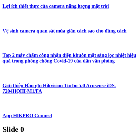
Lợi ích thiết thực của camera năng lượng mặt trời
Vệ sinh camera quan sát mùa giãn cách sao cho đúng cách
Top 2 máy chấm công nhận diện khuôn mặt sàng lọc nhiệt hiệu
quả trong phòng chống Covid-19 của dân văn phòng
Giới thiệu Đầu ghi Hikvision Turbo 5.0 Acusense iDS-
7204HQHI-M1/FA
App HIKPRO Connect
Slide 0