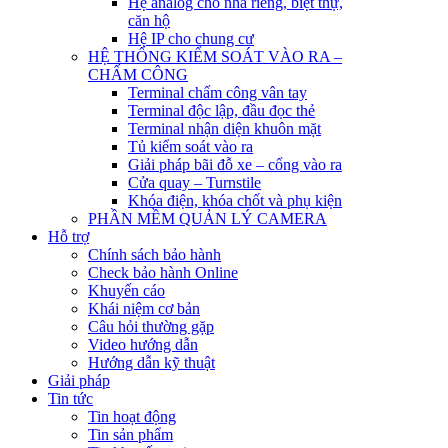
Hệ analog cho nhà riêng, biệt thự,
căn hộ
Hệ IP cho chung cư
HỆ THỐNG KIỂM SOÁT VÀO RA –
CHẤM CÔNG
Terminal chấm công vân tay
Terminal độc lập, đầu đọc thẻ
Terminal nhận diện khuôn mặt
Tủ kiểm soát vào ra
Giải pháp bãi đỗ xe – cổng vào ra
Cửa quay – Turnstile
Khóa điện, khóa chốt và phụ kiện
PHẦN MỀM QUẢN LÝ CAMERA
Hỗ trợ
Chính sách bảo hành
Check bảo hành Online
Khuyến cáo
Khái niệm cơ bản
Câu hỏi thường gặp
Video hướng dẫn
Hướng dẫn kỹ thuật
Giải pháp
Tin tức
Tin hoạt động
Tin sản phẩm