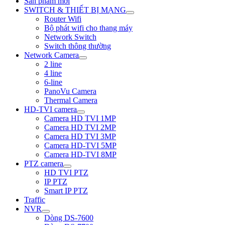
Sản phẩm mới
SWITCH & THIẾT BỊ MẠNG
Router Wifi
Bộ phát wifi cho thang máy
Network Switch
Switch thông thường
Network Camera
2 line
4 line
6-line
PanoVu Camera
Thermal Camera
HD-TVI camera
Camera HD TVI 1MP
Camera HD TVI 2MP
Camera HD TVI 3MP
Camera HD-TVI 5MP
Camera HD-TVI 8MP
PTZ camera
HD TVI PTZ
IP PTZ
Smart IP PTZ
Traffic
NVR
Dòng DS-7600