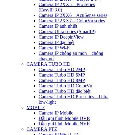
Camera IP 2XX5 – Pro series
(EasyIP 3.0)
Camera IP 2XX6 – AcuSense series
Camera IP 2XX7 – ColorVu series
Camera IP ảnh nhiệt
Camera Ultra series (SmartIP)
Camera IP DeepinView
Camera IP đặc biệt
Camera IP Wi-Fi
Camera IP chống ăn mòn – chống
cháy nổ
CAMERA TUBO HD
Camera Turbo HD 2MP
Camera Turbo HD 5MP
Camera Turbo HD 8MP
Camera Turbo HD ColorVu
Camera Turbo HD đặc biệt
Camera Turbo HD Pro series – Ultra
low-light
MOBILE
Camera IP Mobile
Đầu ghi hình Mobile DVR
Đầu ghi hình Mobile NVR
CAMERA PTZ
Camera IP Mini PTZ