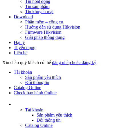
Tin hoạt động
Tin sản phẩm
Tin khuyến mại
Download
Phần mềm – công cụ
Hướng dẫn sử dụng Hikvision
Firmware Hikvision
Giải pháp thông dụng
Đại lý
Tuyển dụng
Liên hệ
Xin chào quý khách có thể
đăng nhập hoặc đăng ký
Tài khoản
Sản phẩm yêu thích
Đổi thông tin
Catalog Online
Check bảo hành Online
Tài khoản
Sản phẩm yêu thích
Đổi thông tin
Catalog Online