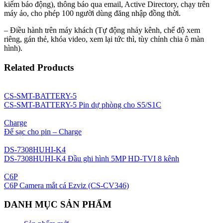
kiếm báo động), thông báo qua email, Active Directory, chạy trên
máy ảo, cho phép 100 người dùng đăng nhập đồng thời.
– Điều hành trên máy khách (Tự động nhảy kênh, chế độ xem
riêng, gán thẻ, khóa video, xem lại tức thì, tùy chỉnh chia ô màn
hình).
Related Products
CS-SMT-BATTERY-5
CS-SMT-BATTERY-5 Pin dự phòng cho S5/S1C
Charge
Đế sạc cho pin – Charge
DS-7308HUHI-K4
DS-7308HUHI-K4 Đầu ghi hình 5MP HD-TVI 8 kênh
C6P
C6P Camera mắt cá Ezviz (CS-CV346)
DANH MỤC SẢN PHẨM