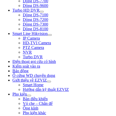
Dòng DS-7700
Dòng DS-9600
Turbo HD DVR
Dòng DS-7100
Dòng DS-7200
Dòng DS-7300
Dòng DS-8100
Smart Line Hikvision
IP Camera
HD-TVI Camera
PTZ Camera
NVR
Turbo DVR
Điện thoại gọi cửa có hình
Kiểm soát vào ra
Báo động
Ổ cứng WD chuyên dụng
Giới thiệu về EZVIZ
Smart Home
Hướng dẫn kỹ thuật EZVIZ
Phụ kiện
Bàn điều khiển
Vỏ che – Chân đế
Ống kính
Phụ kiện khác