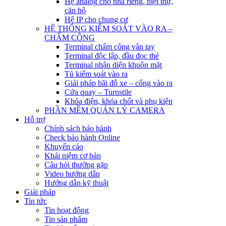
Hệ analog cho nhà riêng, biệt thự,
căn hộ
Hệ IP cho chung cư
HỆ THỐNG KIỂM SOÁT VÀO RA –
CHẤM CÔNG
Terminal chấm công vân tay
Terminal độc lập, đầu đọc thẻ
Terminal nhận diện khuôn mặt
Tủ kiểm soát vào ra
Giải pháp bãi đỗ xe – cổng vào ra
Cửa quay – Turnstile
Khóa điện, khóa chốt và phụ kiện
PHẦN MỀM QUẢN LÝ CAMERA
Hỗ trợ
Chính sách bảo hành
Check bảo hành Online
Khuyến cáo
Khái niệm cơ bản
Câu hỏi thường gặp
Video hướng dẫn
Hướng dẫn kỹ thuật
Giải pháp
Tin tức
Tin hoạt động
Tin sản phẩm