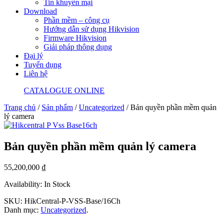
Tin khuyến mại
Download
Phần mềm – công cụ
Hướng dẫn sử dụng Hikvision
Firmware Hikvision
Giải pháp thông dụng
Đại lý
Tuyển dụng
Liên hệ
CATALOGUE ONLINE
Trang chủ
/
Sản phẩm
/
Uncategorized
/ Bản quyền phần mềm quản
lý camera
Bản quyền phần mềm quản lý camera
55,200,000
₫
Availability: In Stock
SKU:
HikCentral-P-VSS-Base/16Ch
Danh mục:
Uncategorized
.