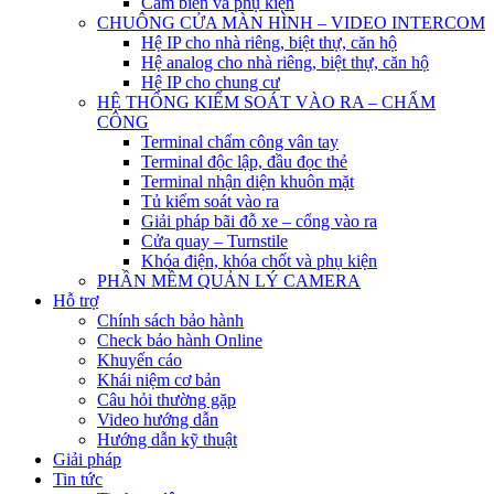
Cảm biến và phụ kiện
CHUÔNG CỬA MÀN HÌNH – VIDEO INTERCOM
Hệ IP cho nhà riêng, biệt thự, căn hộ
Hệ analog cho nhà riêng, biệt thự, căn hộ
Hệ IP cho chung cư
HỆ THỐNG KIỂM SOÁT VÀO RA – CHẤM
CÔNG
Terminal chấm công vân tay
Terminal độc lập, đầu đọc thẻ
Terminal nhận diện khuôn mặt
Tủ kiểm soát vào ra
Giải pháp bãi đỗ xe – cổng vào ra
Cửa quay – Turnstile
Khóa điện, khóa chốt và phụ kiện
PHẦN MỀM QUẢN LÝ CAMERA
Hỗ trợ
Chính sách bảo hành
Check bảo hành Online
Khuyến cáo
Khái niệm cơ bản
Câu hỏi thường gặp
Video hướng dẫn
Hướng dẫn kỹ thuật
Giải pháp
Tin tức