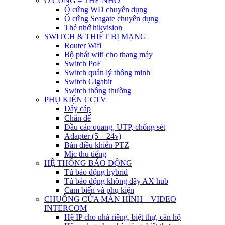
Ổ CỨNG – THẺ NHỚ
Ổ cứng WD chuyên dụng
Ổ cứng Seagate chuyên dụng
Thẻ nhớ hikvision
SWITCH & THIẾT BỊ MẠNG
Router Wifi
Bộ phát wifi cho thang máy
Switch PoE
Switch quản lý thông minh
Switch Gigabit
Switch thông thường
PHỤ KIỆN CCTV
Dây cáp
Chân đế
Đầu cáp quang, UTP, chống sét
Adapter (5 – 24v)
Bàn điều khiển PTZ
Mic thu tiếng
HỆ THỐNG BÁO ĐỘNG
Tủ báo động hybrid
Tủ báo động không dây AX hub
Cảm biến và phụ kiện
CHUÔNG CỬA MÀN HÌNH – VIDEO
INTERCOM
Hệ IP cho nhà riêng, biệt thự, căn hộ