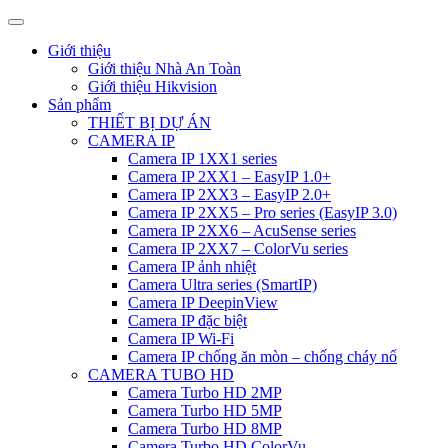
Giới thiệu
Giới thiệu Nhà An Toàn
Giới thiệu Hikvision
Sản phẩm
THIẾT BỊ DỰ ÁN
CAMERA IP
Camera IP 1XX1 series
Camera IP 2XX1 – EasyIP 1.0+
Camera IP 2XX3 – EasyIP 2.0+
Camera IP 2XX5 – Pro series (EasyIP 3.0)
Camera IP 2XX6 – AcuSense series
Camera IP 2XX7 – ColorVu series
Camera IP ảnh nhiệt
Camera Ultra series (SmartIP)
Camera IP DeepinView
Camera IP đặc biệt
Camera IP Wi-Fi
Camera IP chống ăn mòn – chống cháy nổ
CAMERA TUBO HD
Camera Turbo HD 2MP
Camera Turbo HD 5MP
Camera Turbo HD 8MP
Camera Turbo HD ColorVu