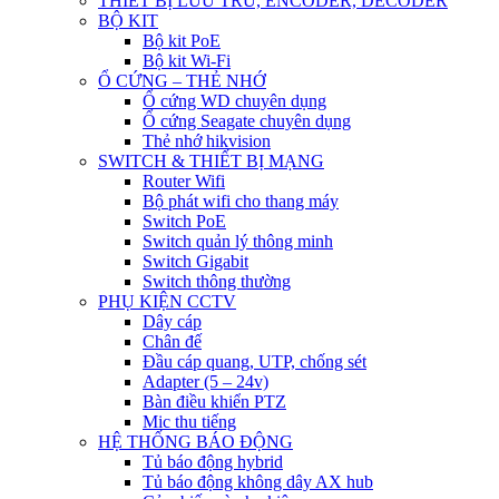
THIẾT BỊ LƯU TRỮ, ENCODER, DECODER
BỘ KIT
Bộ kit PoE
Bộ kit Wi-Fi
Ổ CỨNG – THẺ NHỚ
Ổ cứng WD chuyên dụng
Ổ cứng Seagate chuyên dụng
Thẻ nhớ hikvision
SWITCH & THIẾT BỊ MẠNG
Router Wifi
Bộ phát wifi cho thang máy
Switch PoE
Switch quản lý thông minh
Switch Gigabit
Switch thông thường
PHỤ KIỆN CCTV
Dây cáp
Chân đế
Đầu cáp quang, UTP, chống sét
Adapter (5 – 24v)
Bàn điều khiển PTZ
Mic thu tiếng
HỆ THỐNG BÁO ĐỘNG
Tủ báo động hybrid
Tủ báo động không dây AX hub