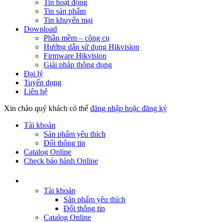
Tin hoạt động
Tin sản phẩm
Tin khuyến mại
Download
Phần mềm – công cụ
Hướng dẫn sử dụng Hikvision
Firmware Hikvision
Giải pháp thông dụng
Đại lý
Tuyển dụng
Liên hệ
Xin chào quý khách có thể
đăng nhập hoặc đăng ký
Tài khoản
Sản phẩm yêu thích
Đổi thông tin
Catalog Online
Check bảo hành Online
Tài khoản
Sản phẩm yêu thích
Đổi thông tin
Catalog Online