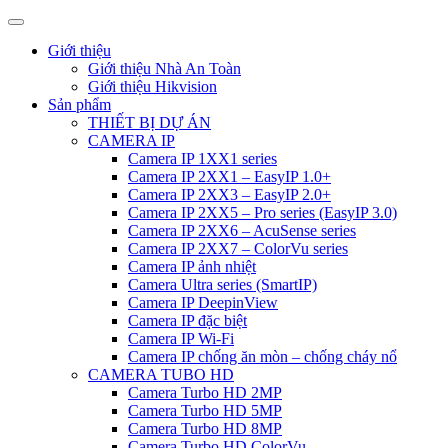
Giới thiệu
Giới thiệu Nhà An Toàn
Giới thiệu Hikvision
Sản phẩm
THIẾT BỊ DỰ ÁN
CAMERA IP
Camera IP 1XX1 series
Camera IP 2XX1 – EasyIP 1.0+
Camera IP 2XX3 – EasyIP 2.0+
Camera IP 2XX5 – Pro series (EasyIP 3.0)
Camera IP 2XX6 – AcuSense series
Camera IP 2XX7 – ColorVu series
Camera IP ảnh nhiệt
Camera Ultra series (SmartIP)
Camera IP DeepinView
Camera IP đặc biệt
Camera IP Wi-Fi
Camera IP chống ăn mòn – chống cháy nổ
CAMERA TUBO HD
Camera Turbo HD 2MP
Camera Turbo HD 5MP
Camera Turbo HD 8MP
Camera Turbo HD ColorVu