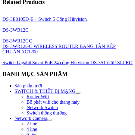
Related Products
DS-3E0105D-E – Switch 5 Cổng Hikvision
DS-3WR12C
DS-3WR12GC
DS-3WR12GC WIRELESS ROUTER BĂNG TẦN KÉP
CHUẨN AC1200
Switch Gigabit Smart PoE 24 cổng Hikvision DS-3S1526P-SI-PRO
DANH MỤC SẢN PHẨM
Sản phẩm mới
SWITCH & THIẾT BỊ MẠNG
Router Wifi
Bộ phát wifi cho thang máy
Network Switch
Switch thông thường
Network Camera
2 line
4 line
6-line