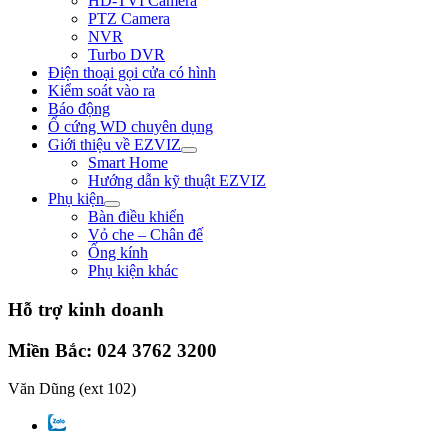
HD-TVI Camera
PTZ Camera
NVR
Turbo DVR
Điện thoại gọi cửa có hình
Kiểm soát vào ra
Báo động
Ổ cứng WD chuyên dụng
Giới thiệu về EZVIZ
Smart Home
Hướng dẫn kỹ thuật EZVIZ
Phụ kiện
Bàn điều khiển
Vỏ che – Chân đế
Ống kính
Phụ kiện khác
Hỗ trợ kinh doanh
Miền Bắc: 024 3762 3200
Văn Dũng
(ext 102)