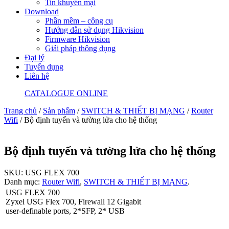
Tin khuyến mại
Download
Phần mềm – công cụ
Hướng dẫn sử dụng Hikvision
Firmware Hikvision
Giải pháp thông dụng
Đại lý
Tuyển dụng
Liên hệ
CATALOGUE ONLINE
Trang chủ
/
Sản phẩm
/
SWITCH & THIẾT BỊ MẠNG
/
Router
Wifi
/ Bộ định tuyến và tường lửa cho hệ thống
Bộ định tuyến và tường lửa cho hệ thống
SKU:
USG FLEX 700
Danh mục:
Router Wifi
,
SWITCH & THIẾT BỊ MẠNG
.
USG FLEX 700
Zyxel USG Flex 700, Firewall 12 Gigabit
user-definable ports, 2*SFP, 2* USB