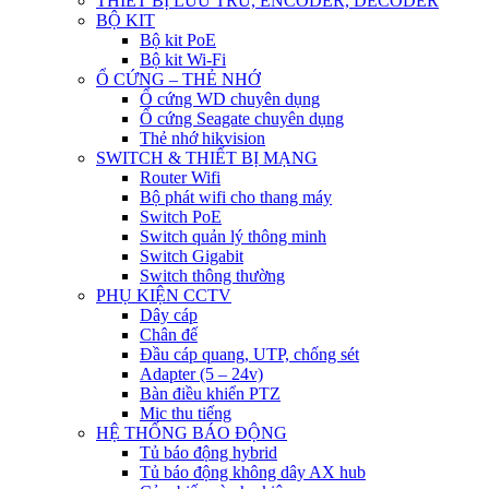
THIẾT BỊ LƯU TRỮ, ENCODER, DECODER
BỘ KIT
Bộ kit PoE
Bộ kit Wi-Fi
Ổ CỨNG – THẺ NHỚ
Ổ cứng WD chuyên dụng
Ổ cứng Seagate chuyên dụng
Thẻ nhớ hikvision
SWITCH & THIẾT BỊ MẠNG
Router Wifi
Bộ phát wifi cho thang máy
Switch PoE
Switch quản lý thông minh
Switch Gigabit
Switch thông thường
PHỤ KIỆN CCTV
Dây cáp
Chân đế
Đầu cáp quang, UTP, chống sét
Adapter (5 – 24v)
Bàn điều khiển PTZ
Mic thu tiếng
HỆ THỐNG BÁO ĐỘNG
Tủ báo động hybrid
Tủ báo động không dây AX hub