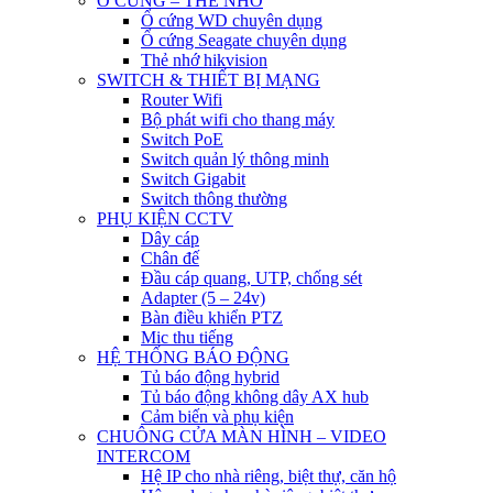
Ổ CỨNG – THẺ NHỚ
Ổ cứng WD chuyên dụng
Ổ cứng Seagate chuyên dụng
Thẻ nhớ hikvision
SWITCH & THIẾT BỊ MẠNG
Router Wifi
Bộ phát wifi cho thang máy
Switch PoE
Switch quản lý thông minh
Switch Gigabit
Switch thông thường
PHỤ KIỆN CCTV
Dây cáp
Chân đế
Đầu cáp quang, UTP, chống sét
Adapter (5 – 24v)
Bàn điều khiển PTZ
Mic thu tiếng
HỆ THỐNG BÁO ĐỘNG
Tủ báo động hybrid
Tủ báo động không dây AX hub
Cảm biến và phụ kiện
CHUÔNG CỬA MÀN HÌNH – VIDEO
INTERCOM
Hệ IP cho nhà riêng, biệt thự, căn hộ