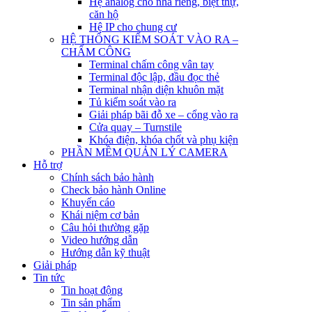
Hệ analog cho nhà riêng, biệt thự,
căn hộ
Hệ IP cho chung cư
HỆ THỐNG KIỂM SOÁT VÀO RA –
CHẤM CÔNG
Terminal chấm công vân tay
Terminal độc lập, đầu đọc thẻ
Terminal nhận diện khuôn mặt
Tủ kiểm soát vào ra
Giải pháp bãi đỗ xe – cổng vào ra
Cửa quay – Turnstile
Khóa điện, khóa chốt và phụ kiện
PHẦN MỀM QUẢN LÝ CAMERA
Hỗ trợ
Chính sách bảo hành
Check bảo hành Online
Khuyến cáo
Khái niệm cơ bản
Câu hỏi thường gặp
Video hướng dẫn
Hướng dẫn kỹ thuật
Giải pháp
Tin tức
Tin hoạt động
Tin sản phẩm