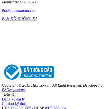
Mobile: 0236.7300206
thao@nhaantoan.com
BẢN ĐỒ ĐƯỜNG ĐI
Copyright © 2015 Hikvision.vn. All Right Reserved. Developed by
PSDesigner.net
Liên hệ
Đăng ký đại lý
Chatbot kỹ thuật
HN:
0988 320 885
/ HCM:
0977 555 804