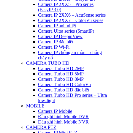
Camera IP 2XX5 – Pro series
(EasyIP 3.0)
Camera IP 2XX6 – AcuSense series
Camera IP 2XX7 – ColorVu series
Camera IP ảnh nhiệt
Camera Ultra series (SmartIP)
Camera IP DeepinView
Camera IP đặc biệt
Camera IP Wi-Fi
Camera IP chống ăn mòn – chống
cháy nổ
CAMERA TUBO HD
Camera Turbo HD 2MP
Camera Turbo HD 5MP
Camera Turbo HD 8MP
Camera Turbo HD ColorVu
Camera Turbo HD đặc biệt
Camera Turbo HD Pro series – Ultra
low-light
MOBILE
Camera IP Mobile
Đầu ghi hình Mobile DVR
Đầu ghi hình Mobile NVR
CAMERA PTZ
Camera IP Mini PTZ