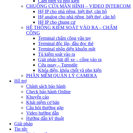
Cảm biến và phụ kiện
CHUÔNG CỬA MÀN HÌNH – VIDEO INTERCOM
Hệ IP cho nhà riêng, biệt thự, căn hộ
Hệ analog cho nhà riêng, biệt thự, căn hộ
Hệ IP cho chung cư
HỆ THỐNG KIỂM SOÁT VÀO RA – CHẤM
CÔNG
Terminal chấm công vân tay
Terminal độc lập, đầu đọc thẻ
Terminal nhận diện khuôn mặt
Tủ kiểm soát vào ra
Giải pháp bãi đỗ xe – cổng vào ra
Cửa quay – Turnstile
Khóa điện, khóa chốt và phụ kiện
PHẦN MỀM QUẢN LÝ CAMERA
Hỗ trợ
Chính sách bảo hành
Check bảo hành Online
Khuyến cáo
Khái niệm cơ bản
Câu hỏi thường gặp
Video hướng dẫn
Hướng dẫn kỹ thuật
Giải pháp
Tin tức